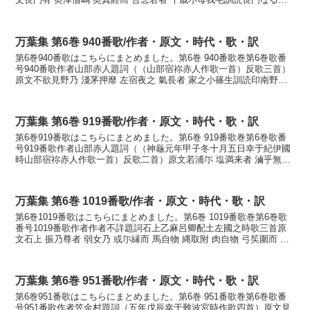
つ借島奥まへて我が思ふ君は千年にもがも...
万葉集 第6巻 940番歌/作者・原文・時代・歌・訳
第6巻940番歌はこちらにまとめました。第6巻 940番歌巻第6巻歌番
号940番歌作者山部赤人題詞（（山部宿祢赤人作歌一首）反歌三首）
原文不欲見野乃 淺茅押靡 左宿夜之 氣長者 家之小篠生訓読印南野の
浅茅押しなべさ寝る夜の日長くしあれば家し...
万葉集 第6巻 919番歌/作者・原文・時代・歌・訳
第6巻919番歌はこちらにまとめました。第6巻 919番歌巻第6巻歌番
号919番歌作者山部赤人題詞（（神龜元年甲子冬十月五日幸于紀伊國
時山部宿祢赤人作歌一首）反歌二首）原文若浦尓 塩満来者 滷乎無美
葦邊乎指天 多頭鳴渡訓読若の浦に潮満ち来...
万葉集 第6巻 1019番歌/作者・原文・時代・歌・訳
第6巻1019番歌はこちらにまとめました。第6巻 1019番歌巻第6巻歌
番号1019番歌作者作者不詳題詞石上乙麻呂卿配土左國之時歌三首原
文石上 振乃尊者 弱女乃 或尓縁而 馬自物 縄取附 肉自物 弓笶圍而 王
命恐 天離 夷部尓退 古衣 又...
万葉集 第6巻 951番歌/作者・原文・時代・歌・訳
第6巻951番歌はこちらにまとめました。第6巻 951番歌巻第6巻歌番
号951番歌作者笠金村題詞（五年戊辰幸于難波宮時作歌四首）原文見