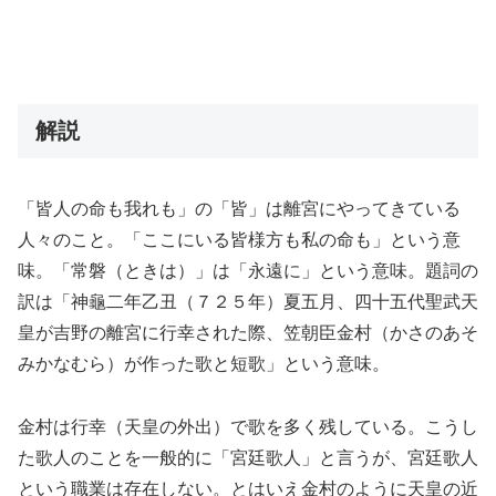
解説
「皆人の命も我れも」の「皆」は離宮にやってきている
人々のこと。「ここにいる皆様方も私の命も」という意
味。「常磐（ときは）」は「永遠に」という意味。題詞の
訳は「神龜二年乙丑（７２５年）夏五月、四十五代聖武天
皇が吉野の離宮に行幸された際、笠朝臣金村（かさのあそ
みかなむら）が作った歌と短歌」という意味。
金村は行幸（天皇の外出）で歌を多く残している。こうし
た歌人のことを一般的に「宮廷歌人」と言うが、宮廷歌人
という職業は存在しない。とはいえ金村のように天皇の近