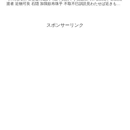
渡者 近物可良 石隠 加我欲布珠乎 不取不巳訓読見わたせば近きもの
から岩隠りかがよふ玉を取らずはやまじかな...
スポンサーリンク