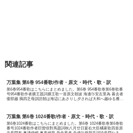
関連記事
万葉集 第6巻 954番歌/作者・原文・時代・歌・訳
第6巻954番歌はこちらにまとめました。第6巻 954番歌巻第6巻歌番
号954番歌作者膳王題詞膳王歌一首原文朝波 海邊尓安左里為 暮去者
倭部越 鴈四乏母訓読朝は海辺にあさりし夕されば大和へ越ゆる雁し
羨しもかなあしたは うみへにあさりし ゆ...
万葉集 第6巻 1024番歌/作者・原文・時代・歌・訳
第6巻1024番歌はこちらにまとめました。第6巻 1024番歌巻第6巻歌
番号1024番歌作者巨曽倍對馬題詞秋八月廿日宴右大臣橘家歌四首原
文長門有 奥津借嶋 奥真經而 吾念君者 千歳尓母我毛訓読長門なる沖