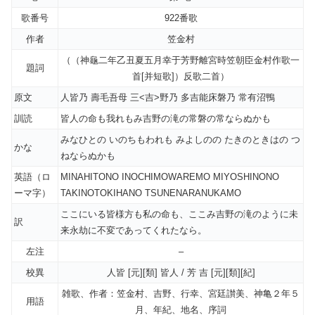
歌番号
922番歌
作者
笠金村
（（神龜二年乙丑夏五月幸于芳野離宮時笠朝臣金村作歌一
題詞
首[并短歌]）反歌二首）
原文
人皆乃 壽毛吾母 三<吉>野乃 多吉能床磐乃 常有沼鴨
訓読
皆人の命も我れもみ吉野の滝の常磐の常ならぬかも
みなひとの いのちもわれも みよしのの たきのときはの つ
かな
ねならぬかも
英語（ロ
MINAHITONO INOCHIMOWAREMO MIYOSHINONO
ーマ字）
TAKINOTOKIHANO TSUNENARANUKAMO
ここにいる皆様方も私の命も、ここみ吉野の滝のように未
訳
来永劫に不変であってくれたなら。
左注
–
校異
人皆 [元][類] 皆人 / 芳 吉 [元][類][紀]
雑歌、作者：笠金村、吉野、行幸、宮廷讃美、神亀２年５
用語
月、年紀、地名、序詞