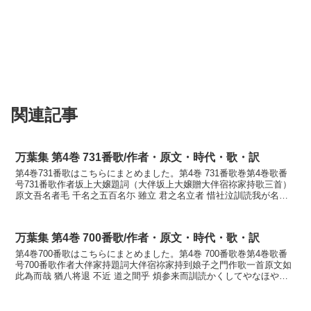
関連記事
万葉集 第4巻 731番歌/作者・原文・時代・歌・訳
第4巻731番歌はこちらにまとめました。第4巻 731番歌巻第4巻歌番
号731番歌作者坂上大嬢題詞（大伴坂上大嬢贈大伴宿祢家持歌三首）
原文吾名者毛 千名之五百名尓 雖立 君之名立者 惜社泣訓読我が名は
も千名の五百名に立ちぬとも君が名立たば惜...
万葉集 第4巻 700番歌/作者・原文・時代・歌・訳
第4巻700番歌はこちらにまとめました。第4巻 700番歌巻第4巻歌番
号700番歌作者大伴家持題詞大伴宿祢家持到娘子之門作歌一首原文如
此為而哉 猶八将退 不近 道之間乎 煩参来而訓読かくしてやなほや罷
らむ近からぬ道の間をなづみ参ゐ来てかなか...