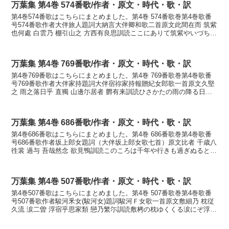
万葉集 第4巻 574番歌/作者・原文・時代・歌・訳
第4巻574番歌はこちらにまとめました。第4巻 574番歌巻第4巻歌番
号574番歌作者大伴旅人題詞大納言大伴卿和歌二首原文此間在而 筑紫
也何處 白雲乃 棚引山之 方西有良思訓読ここにありて筑紫やいづち白
雲のたなびく山の方にしあるらしかなここ...
万葉集 第4巻 769番歌/作者・原文・時代・歌・訳
第4巻769番歌はこちらにまとめました。第4巻 769番歌巻第4巻歌番
号769番歌作者大伴家持題詞大伴宿祢家持報贈紀女郎歌一首原文久堅
之 雨之落日乎 直獨 山邊尓居者 欝有来訓読ひさかたの雨の降る日を
ただ独り山辺に居ればいぶせかりけりかなひ...
万葉集 第4巻 686番歌/作者・原文・時代・歌・訳
第4巻686番歌はこちらにまとめました。第4巻 686番歌巻第4巻歌番
号686番歌作者坂上郎女題詞（大伴坂上郎女歌七首）原文比者 千歳八
徃裳 過与 吾哉然念 欲見鴨訓読このころは千年や行きも過ぎぬると我
れやしか思ふ見まく欲りかもかなこのころ...
万葉集 第4巻 507番歌/作者・原文・時代・歌・訳
第4巻507番歌はこちらにまとめました。第4巻 507番歌巻第4巻歌番
号507番歌作者駿河釆女(駿河女)題詞駿河Ｆ女歌一首原文敷細乃 枕従
久流 涙二曽 浮宿乎思家類 戀乃繁尓訓読敷栲の枕ゆくくる涙にぞ浮寝
をしける恋の繁きにかなしきたへの ま...