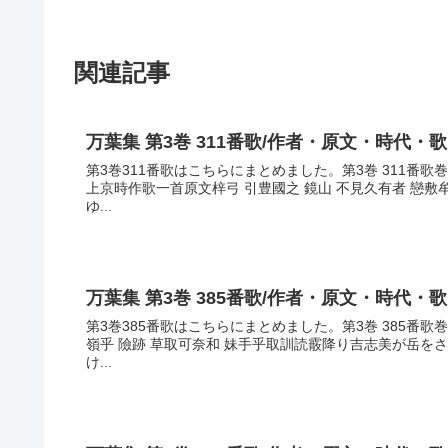
関連記事
万葉集 第3巻 311番歌/作者・原文・時代・
第3巻311番歌はこちらにまとめました。第3巻 311番
上京時作歌一首原文梓弓 引豊國之 鏡山 不見久有者 戀
ゆ...
万葉集 第3巻 385番歌/作者・原文・時代・
第3巻385番歌はこちらにまとめました。第3巻 385番
嶺乎 險跡 草取可奈和 妹手乎取訓読霰降り吉志美が岳を
け...