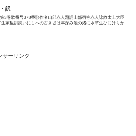
歌・訳
歌巻第3巻歌番号378番歌作者山部赤人題詞山部宿祢赤人詠故太上大臣
水草生家里訓読いにしへの古き堤は年深み池の渚に水草生ひにけりか
ンサーリンク