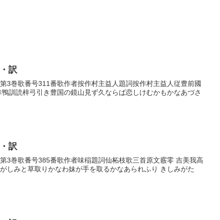
歌・訳
歌巻第3巻歌番号311番歌作者按作村主益人題詞按作村主益人従豊前國
敷牟鴨訓読梓弓引き豊国の鏡山見ず久ならば恋しけむかもかなあづさ
歌・訳
歌巻第3巻歌番号385番歌作者味稲題詞仙柘枝歌三首原文霰零 吉美我高
さがしみと草取りかなわ妹が手を取るかなあられふり きしみがた