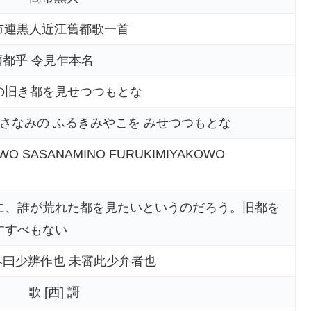
市連黒人近江舊都歌一首
舊都乎 令見乍本名
の旧き都を見せつつもとな
ささなみの ふるきみやこを みせつつもとな
OWO SASANAMINO FURUKIMIYAKOWO
に、誰が荒れた都を見たいというのだろう。旧都を
すすべもない
本曰少辨作也 未審此少弁者也
歌 [西] 謌