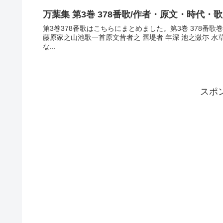
万葉集 第3巻 378番歌/作者・原文・時代・
第3巻378番歌はこちらにまとめました。第3巻 378番
藤原家之山池歌一首原文昔者之 舊堤者 年深 池之瀲尓 
な...
スポ