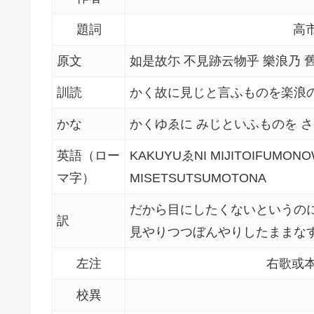
題詞
高
原文
如是故尓 不見跡云物乎 樂浪乃 
訓読
かく故に見じと言ふものを楽浪
かな
かくゆゑに みじといふものを 
英語（ロー
KAKUYUゑNI MIJITOIFUMON
マ字）
MISETSUTSUMOTONA
だから目にしたくないというの
訳
見やりつつぼんやりしたままな
左注
右歌或
校異