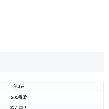
第3巻
305番歌
高市黒人