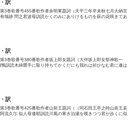
歌・訳
歌巻第3巻歌番号455番歌作者余明軍題詞（天平三年辛未秋七月大納言
而有哉跡 問之君波母訓読かくのみにありけるものを萩の花咲きてあ
歌・訳
歌巻第3巻歌番号380番歌作者坂上郎女題詞（大伴坂上郎女祭神歌一
不相鴨訓読木綿畳手に取り持ちてかくだにも我れは祈ひなむ君に逢は
歌・訳
歌巻第3巻歌番号425番歌作者山前王題詞（（同石田王卒之時山前王哀
之阿流久尓 似人母逢耶訓読川風の寒き泊瀬を嘆きつつ君が歩くに似