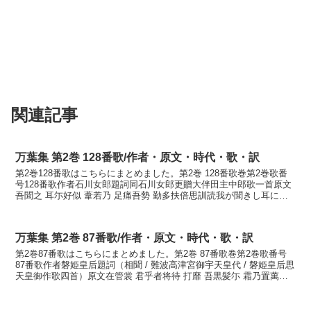
関連記事
万葉集 第2巻 128番歌/作者・原文・時代・歌・訳
第2巻128番歌はこちらにまとめました。第2巻 128番歌巻第2巻歌番
号128番歌作者石川女郎題詞同石川女郎更贈大伴田主中郎歌一首原文
吾聞之 耳尓好似 葦若乃 足痛吾勢 勤多扶倍思訓読我が聞きし耳によ
く似る葦の末の足ひく我が背つとめ給ぶべし...
万葉集 第2巻 87番歌/作者・原文・時代・歌・訳
第2巻87番歌はこちらにまとめました。第2巻 87番歌巻第2巻歌番号
87番歌作者磐姫皇后題詞（相聞 / 難波高津宮御宇天皇代 / 磐姫皇后思
天皇御作歌四首）原文在管裳 君乎者将待 打靡 吾黒髪尓 霜乃置萬代
日訓読ありつつも君をば待たむうち...