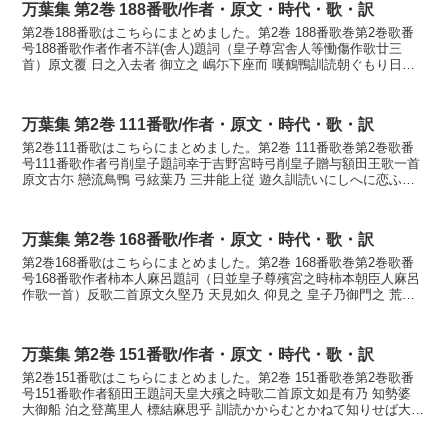
万葉集 第2巻 188番歌/作者・原文・時代・歌・訳
第2巻188番歌はこちらにまとめました。第2巻 188番歌巻第2巻歌番
号188番歌作者作者不詳(舎人)題詞（皇子尊宮舎人等慟傷作歌廿三
首）原文覆 日之入去者 御立之 嶋尓下座而 嘆鶴鴨訓読朝ぐもり日の
入り行けばみ立たしの島に下り居て嘆きつる...
万葉集 第2巻 111番歌/作者・原文・時代・歌・訳
第2巻111番歌はこちらにまとめました。第2巻 111番歌巻第2巻歌番
号111番歌作者弓削皇子題詞幸于吉野宮時弓削皇子贈与額田王歌一首
原文古尓 戀流鳥鴨 弓絃葉乃 三井能上従 遊久訓読いにしへに恋ふる
鳥かも弓絃葉の御井の上より鳴き渡り行くか...
万葉集 第2巻 168番歌/作者・原文・時代・歌・訳
第2巻168番歌はこちらにまとめました。第2巻 168番歌巻第2巻歌番
号168番歌作者柿本人麻呂題詞（日並皇子尊殯宮之時柿本朝臣人麻呂
作歌一首）反歌二首原文久堅乃 天見如久 仰見之 皇子乃御門之 荒巻
惜毛訓読ひさかたの天見るごとく仰ぎ見し皇...
万葉集 第2巻 151番歌/作者・原文・時代・歌・訳
第2巻151番歌はこちらにまとめました。第2巻 151番歌巻第2巻歌番
号151番歌作者額田王題詞天皇大殯之時歌二首原文如是有乃 知勢婆
大御船 泊之登萬里人 標結麻思乎 訓読かからむとかねて知りせば大御
船泊てし泊りに標結はましを かなかから...