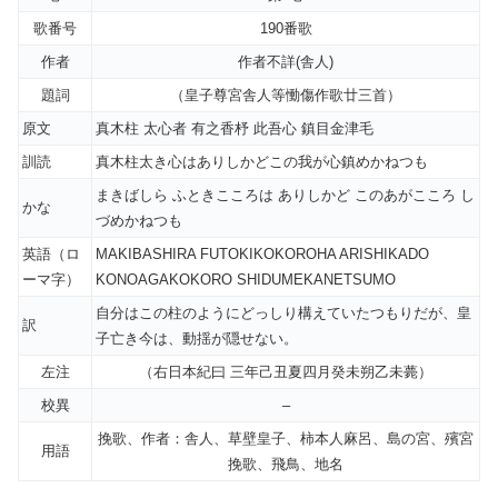
歌番号
190番歌
作者
作者不詳(舎人)
題詞
（皇子尊宮舎人等慟傷作歌廿三首）
原文
真木柱 太心者 有之香杼 此吾心 鎮目金津毛
訓読
真木柱太き心はありしかどこの我が心鎮めかねつも
まきばしら ふときこころは ありしかど このあがこころ し
かな
づめかねつも
英語（ロ
MAKIBASHIRA FUTOKIKOKOROHA ARISHIKADO
ーマ字）
KONOAGAKOKORO SHIDUMEKANETSUMO
自分はこの柱のようにどっしり構えていたつもりだが、皇
訳
子亡き今は、動揺が隠せない。
左注
（右日本紀曰 三年己丑夏四月癸未朔乙未薨）
校異
–
挽歌、作者：舎人、草壁皇子、柿本人麻呂、島の宮、殯宮
用語
挽歌、飛鳥、地名