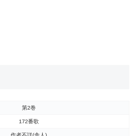
第2巻
172番歌
作者不詳(舎人)