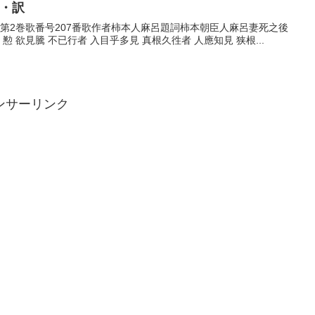
歌・訳
歌巻第2巻歌番号207番歌作者柿本人麻呂題詞柿本朝臣人麻呂妻死之後
 欲見騰 不已行者 入目乎多見 真根久徃者 人應知見 狭根...
ンサーリンク