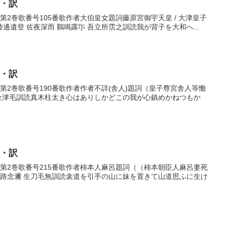
歌・訳
巻第2巻歌番号105番歌作者大伯皇女題詞藤原宮御宇天皇 / 大津皇子
遺登 佐夜深而 鷄鳴露尓 吾立所霑之訓読我が背子を大和へ...
歌・訳
巻第2巻歌番号190番歌作者作者不詳(舎人)題詞（皇子尊宮舎人等慟
目金津毛訓読真木柱太き心はありしかどこの我が心鎮めかねつもか
歌・訳
歌巻第2巻歌番号215番歌作者柿本人麻呂題詞（（柿本朝臣人麻呂妻死
山路念邇 生刀毛無訓読衾道を引手の山に妹を置きて山道思ふに生け