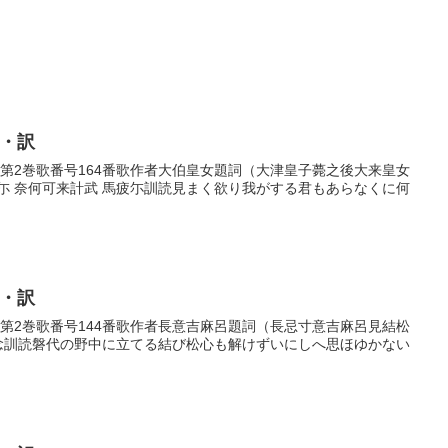
歌・訳
歌巻第2巻歌番号164番歌作者大伯皇女題詞（大津皇子薨之後大来皇女
尓 奈何可来計武 馬疲尓訓読見まく欲り我がする君もあらなくに何
歌・訳
歌巻第2巻歌番号144番歌作者長意吉麻呂題詞（長忌寸意吉麻呂見結松
所念訓読磐代の野中に立てる結び松心も解けずいにしへ思ほゆかない