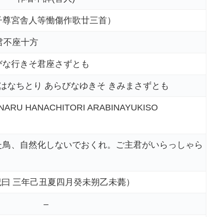
子尊宮舎人等慟傷作歌廿三首）
 君不座十方
びな行きそ君座さずとも
 はなちとり あらびなゆきそ きみまさずとも
NARU HANACHITORI ARABINAYUKISO
た鳥、自然化しないでおくれ。ご主君がいらっしゃら
曰 三年己丑夏四月癸未朔乙未薨）
–