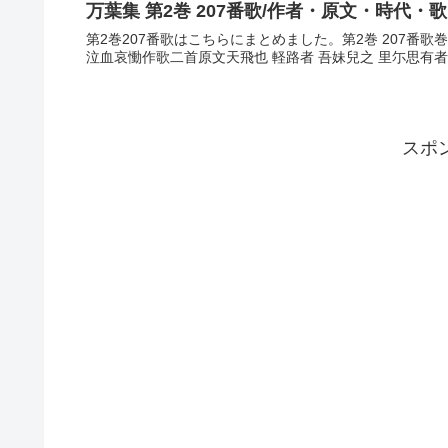
万葉集 第2巻 207番歌/作者・原文・時代・
第2巻207番歌はこちらにまとめました。第2巻 207番
泣血哀慟作歌二首原文天飛也 軽路者 吾妹兒之 里尓思有者 懃
スポ