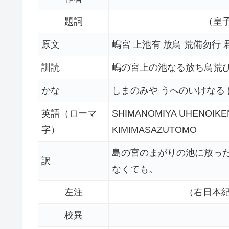
題詞
（皇
原文
嶋宮 上池有 放鳥 荒備勿行
訓読
嶋の宮上の池なる放ち鳥荒
かな
しまのみや うへのいけなる
英語（ローマ
SHIMANOMIYA UHENOIKE
字）
KIMIMASAZUTOMO
島の宮のまがりの池に放っ
訳
なくても。
左注
（右日本紀
校異