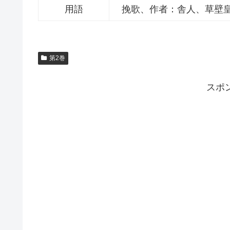
用語
挽歌、作者：舎人、草壁
第2巻
スポ