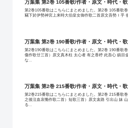
万葉集 第2巻 105番歌/作者・原文・時代・
第2巻105番歌はこちらにまとめました。第2巻 105番歌
竊下於伊勢神宮上来時大伯皇女御作歌二首原文吾勢Ｉ乎 倭邊
万葉集 第2巻 190番歌/作者・原文・時代・
第2巻190番歌はこちらにまとめました。第2巻 190番歌
傷作歌廿三首）原文真木柱 太心者 有之香杼 此吾心 鎮
な...
万葉集 第2巻 215番歌/作者・原文・時代・
第2巻215番歌はこちらにまとめました。第2巻 215番
之後泣血哀慟作歌二首）短歌三首）原文衾路 引出山 妹 
る...