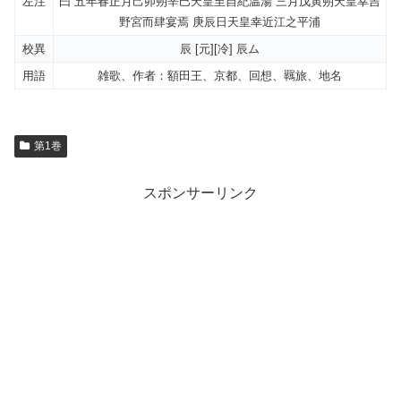
左注
曰 五年春正月己卯朔辛巳天皇至自紀温湯 三月戊寅朔天皇幸吉
野宮而肆宴焉 庚辰日天皇幸近江之平浦
校異
辰 [元][冷] 辰ム
用語
雑歌、作者：額田王、京都、回想、羈旅、地名
第1巻
スポンサーリンク