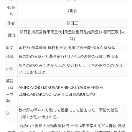
歌番
7番歌
号
作者
額田王
明日香川原宮御宇天皇代 [天豊財重日足姫天皇] / 額田王歌 [未
題詞
詳]
原文
金野乃 美草苅葺 屋杼礼里之 兎道乃宮子能 借五百礒所念
訓読
秋の野のみ草刈り葺き宿れりし宇治の宮処の仮廬し思ほゆ
あきののの みくさかりふき やどれりし うぢのみやこの かり
かな
いほしおもほゆ
英語
（ロ
AKINONONO MIKUSAKARIFUKI YADORERISHI
ーマ
UDINOMIYAKONO KARIIHOSHIOMOHOYU
字）
秋の野の草を刈り取って屋根にして泊まった、宇治の仮宮
訳
（家）が思い出される。
右檢山上憶良大夫類聚歌林曰 一書戊申年幸比良宮大御歌 但紀