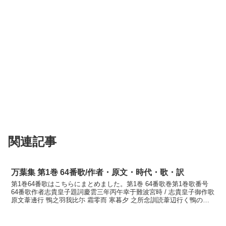
関連記事
万葉集 第1巻 64番歌/作者・原文・時代・歌・訳
第1巻64番歌はこちらにまとめました。第1巻 64番歌巻第1巻歌番号
64番歌作者志貴皇子題詞慶雲三年丙午幸于難波宮時 / 志貴皇子御作歌
原文葦邊行 鴨之羽我比尓 霜零而 寒暮夕 之所念訓読葦辺行く鴨の羽
交ひに霜降りて寒き夕は大和し思ほゆかな...