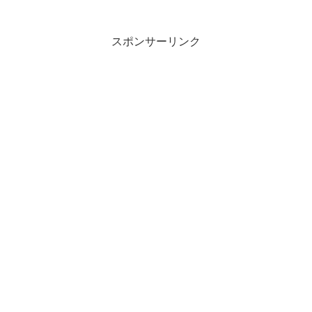
読池水に影さへ見えて咲きにほふ馬酔...
スポンサーリンク