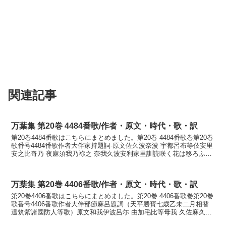
関連記事
万葉集 第20巻 4484番歌/作者・原文・時代・歌・訳
第20巻4484番歌はこちらにまとめました。第20巻 4484番歌巻第20巻
歌番号4484番歌作者大伴家持題詞-原文佐久波奈波 宇都呂布等伎安里
安之比奇乃 夜麻須我乃祢之 奈我久波安利家里訓読咲く花は移ろふ時
ありあしひきの山菅の根し長くは...
万葉集 第20巻 4406番歌/作者・原文・時代・歌・訳
第20巻4406番歌はこちらにまとめました。第20巻 4406番歌巻第20巻
歌番号4406番歌作者大伴部節麻呂題詞（天平勝寳七歳乙未二月相替
遣筑紫諸國防人等歌）原文和我伊波呂尓 由加毛比等母我 久佐麻久良
多妣波久流之等 都氣夜良麻久母訓読...