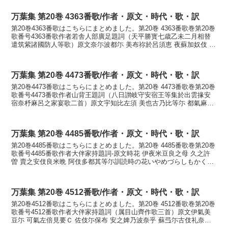
万葉集 第20巻 4363番歌/作者・原文・時代・歌・訳
第20巻4363番歌はこちらにまとめました。第20巻 4363番歌巻第20巻
歌番号4363番歌作者若舎人部廣足題詞（天平勝寳七歳乙未二月相替
遣筑紫諸國防人等歌）原文奈尓波都尓 美布祢於呂須恵 夜蘇加奴伎 伊
麻波許伎奴等 伊母尓都氣許曽訓読難...
万葉集 第20巻 4473番歌/作者・原文・時代・歌・訳
第20巻4473番歌はこちらにまとめました。第20巻 4473番歌巻第20巻
歌番号4473番歌作者山背王題詞（八日讃岐守安宿王等集於出雲掾安
宿奈杼麻呂之家宴歌二首）原文宇知比左須 美也古乃比等尓 都氣麻久
波 美之比乃其等久 安里等都氣己曽訓...
万葉集 第20巻 4485番歌/作者・原文・時代・歌・訳
第20巻4485番歌はこちらにまとめました。第20巻 4485番歌巻第20巻
歌番号4485番歌作者大伴家持題詞-原文時花 伊夜米豆良之母 久之許
曽 賣之安伎良米晩 阿伎多都其等尓訓読時の花いやめづらしもかくし
こそ見し明らめめ秋立つごとにかな...
万葉集 第20巻 4512番歌/作者・原文・時代・歌・訳
第20巻4512番歌はこちらにまとめました。第20巻 4512番歌巻第20巻
歌番号4512番歌作者大伴家持題詞（属目山齊作歌三首）原文伊氣美
豆尓 可氣左倍見要Ｃ 佐伎尓保布 安之婢乃波奈乎 蘇弖尓古伎礼奈訓