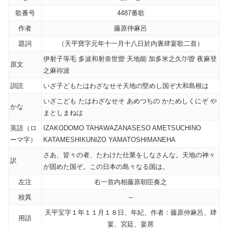
歌番号
4487番歌
作者
藤原仲麻呂
題詞
（天平寶字元年十一月十八日於内裏肆宴歌二首）
伊射子等毛 多波和射奈世曽 天地能 加多米之久尓曽 夜麻登
原文
之麻祢波
訓読
いざ子どもたはわざなせそ天地の堅めし国ぞ大和島根は
いざこども たはわざなせそ あめつちの かためしくにぞ や
かな
まとしまねは
英語（ロ
IZAKODOMO TAHAWAZANASESO AMETSUCHINO
ーマ字）
KATAMESHIKUNIZO YAMATOSHIMANEHA
さあ、皆々の者、たわけた仕業をしなさんな。天地の神々
訳
が固めた国ぞ。この日本の島々なる国は。
左注
右一首内相藤原朝臣奏之
校異
–
天平宝字１年１１月１８日、年紀、作者：藤原仲麻呂、肆
用語
宴、宮廷、宴席