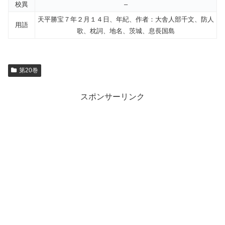
校異
–
天平勝宝７年２月１４日、年紀、作者：大舎人部千文、防人
用語
歌、枕詞、地名、茨城、息長国島
第20巻
スポンサーリンク