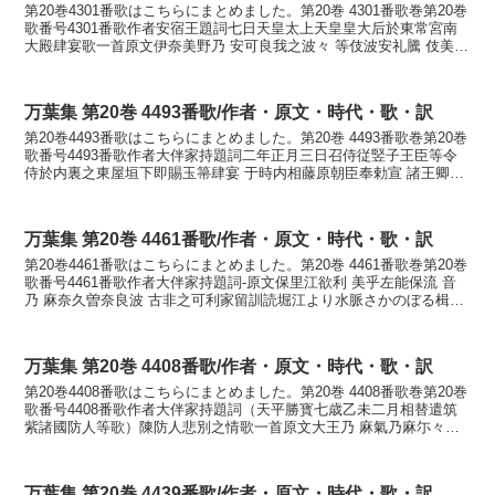
第20巻4301番歌はこちらにまとめました。第20巻 4301番歌巻第20巻
歌番号4301番歌作者安宿王題詞七日天皇太上天皇皇大后於東常宮南
大殿肆宴歌一首原文伊奈美野乃 安可良我之波々 等伎波安礼騰 伎美乎
安我毛布 登伎波佐祢奈之訓読印南野...
万葉集 第20巻 4493番歌/作者・原文・時代・歌・訳
第20巻4493番歌はこちらにまとめました。第20巻 4493番歌巻第20巻
歌番号4493番歌作者大伴家持題詞二年正月三日召侍従竪子王臣等令
侍於内裏之東屋垣下即賜玉箒肆宴 于時内相藤原朝臣奉勅宣 諸王卿等
随堪任意作歌并賦詩 仍應詔旨各陳心緒...
万葉集 第20巻 4461番歌/作者・原文・時代・歌・訳
第20巻4461番歌はこちらにまとめました。第20巻 4461番歌巻第20巻
歌番号4461番歌作者大伴家持題詞-原文保里江欲利 美乎左能保流 音
乃 麻奈久曽奈良波 古非之可利家留訓読堀江より水脈さかのぼる楫の
音の間なくぞ奈良は恋しかりけるか...
万葉集 第20巻 4408番歌/作者・原文・時代・歌・訳
第20巻4408番歌はこちらにまとめました。第20巻 4408番歌巻第20巻
歌番号4408番歌作者大伴家持題詞（天平勝寳七歳乙未二月相替遣筑
紫諸國防人等歌）陳防人悲別之情歌一首原文大王乃 麻氣乃麻尓々々
嶋守尓 和我多知久礼婆 波々蘇婆能 ...
万葉集 第20巻 4439番歌/作者・原文・時代・歌・訳