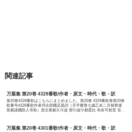
関連記事
万葉集 第20巻 4329番歌/作者・原文・時代・歌・訳
第20巻4329番歌はこちらにまとめました。第20巻 4329番歌巻第20巻
歌番号4329番歌作者丹比部國足題詞（天平勝寳七歳乙未二月相替遣
筑紫諸國防人等歌）原文夜蘇久尓波 那尓波尓都度比 布奈可射里 安我
世武比呂乎 美毛比等母我訓読八十国...
万葉集 第20巻 4301番歌/作者・原文・時代・歌・訳