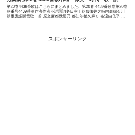
第20巻4439番歌はこちらにまとめました。第20巻 4439番歌巻第20巻
歌番号4439番歌作者作者不詳題詞冬日幸于靱負御井之時内命婦石川
朝臣應詔賦雪歌一首 原文麻都我延乃 都知尓都久麻Ｏ 布流由伎乎 美
受弖也伊毛我 許母里乎流良牟訓読松...
スポンサーリンク