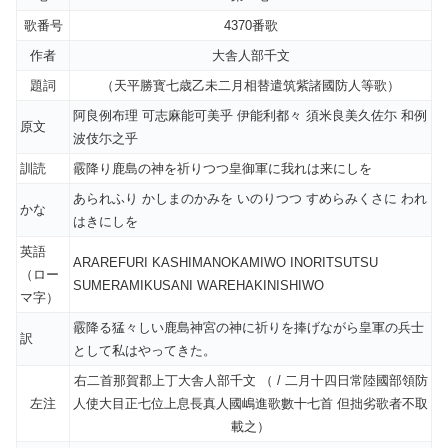
歌番号
4370番歌
作者
大舎人部千文
題詞
（天平勝寳七歳乙未二月相替遣筑紫諸國防人等歌）
阿良例布理 可志麻能可美乎 伊能利都々 須米良美久佐尓 和例
原文
波伎尓之乎
訓読
霰降り鹿島の神を祈りつつ皇御軍に我れは来にしを
あられふり かしまのかみを いのりつつ すめらみくさに われ
かな
はきにしを
英語
ARAREFURI KASHIMANOKAMIWO INORITSUTSU
（ロー
SUMERAMIKUSANI WAREHAKINISHIWO
マ字）
霰降る猛々しい鹿島神宮の神に祈りを捧げながら皇軍の兵士
訳
として私はやってきた。
右二首那賀郡上丁大舎人部千文 （ / 二月十四日常陸國部領防
左注
人使大目正七位上息長真人國嶋進歌數十七首 但拙劣歌者不取
載之）