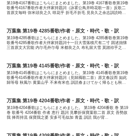
第19巻4167番歌はこちらにまとめました。第19巻 4167番歌巻第19巻
歌番号4167番歌作者大伴家持題詞（詠霍公鳥并時花歌一首）反歌二
首原文毎時 弥米頭良之久 咲花乎 折毛不折毛 見良久之余志訓読時ご
とにいやめづらしく咲く花を折りも折...
万葉集 第19巻 4285番歌/作者・原文・時代・歌・訳
第19巻4285番歌はこちらにまとめました。第19巻 4285番歌巻第19巻
歌番号4285番歌作者大伴家持題詞十一日大雪落積尺有二寸 因述拙懐
三首原文大宮能 内尓毛外尓母 米都良之久 布礼留大雪 莫踏祢乎之訓
読大宮の内にも外にもめづらしく降...
万葉集 第19巻 4145番歌/作者・原文・時代・歌・訳
第19巻4145番歌はこちらにまとめました。第19巻 4145番歌巻第19巻
歌番号4145番歌作者大伴家持題詞（見歸鴈歌二首）原文春設而 如此
歸等母 秋風尓 黄葉山乎 不来有米也 訓読春まけてかく帰るとも秋風
にもみたむ山を越え来ざらめや か...
万葉集 第19巻 4204番歌/作者・原文・時代・歌・訳
第19巻4204番歌はこちらにまとめました。 第19巻 4204番歌 巻 第19
巻 歌番号 4204番歌 作者 恵行 題詞 見攀折保寶葉歌二首 原文 吾勢故
我 捧而持流 保寶我之婆 安多可毛似加 青盖 訓読 我が背...
万葉集 第19巻 4208番歌/作者・原文・時代・歌・訳