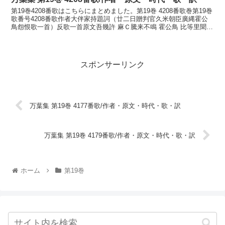
第19巻4208番歌はこちらにまとめました。第19巻 4208番歌巻第19巻
歌番号4208番歌作者大伴家持題詞（廿二日贈判官久米朝臣廣縄霍公
鳥怨恨歌一首）反歌一首原文吾幾許 麻Ｃ騰来不鳴 霍公鳥 比等里聞都
追 不告君可母訓読我がここだ待てど...
スポンサーリンク
万葉集 第19巻 4177番歌/作者・原文・時代・歌・訳
万葉集 第19巻 4179番歌/作者・原文・時代・歌・訳
ホーム
第19巻