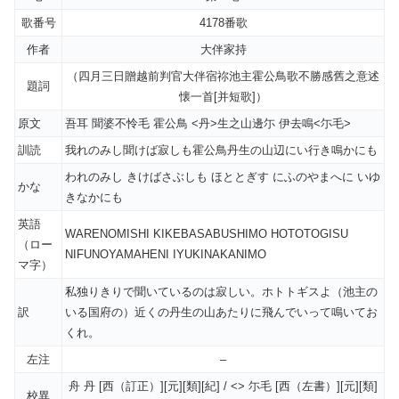
歌番号
4178番歌
作者
大伴家持
（四月三日贈越前判官大伴宿祢池主霍公鳥歌不勝感舊之意述
題詞
懐一首[并短歌]）
原文
吾耳 聞婆不怜毛 霍公鳥 <丹>生之山邊尓 伊去鳴<尓毛>
訓読
我れのみし聞けば寂しも霍公鳥丹生の山辺にい行き鳴かにも
われのみし きけばさぶしも ほととぎす にふのやまへに いゆ
かな
きなかにも
英語
WARENOMISHI KIKEBASABUSHIMO HOTOTOGISU
（ロー
NIFUNOYAMAHENI IYUKINAKANIMO
マ字）
私独りきりで聞いているのは寂しい。ホトトギスよ（池主の
訳
いる国府の）近くの丹生の山あたりに飛んでいって鳴いてお
くれ。
左注
–
舟 丹 [西（訂正）][元][類][紀] / <> 尓毛 [西（左書）][元][類]
校異