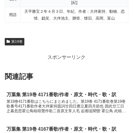
[紀]
天平勝宝２年４月３日、年紀、作者：大伴家持、動物、恋
用語
情、戯笑、大伴池主、贈答、懐旧、高岡、富山
第19巻
スポンサーリンク
関連記事
万葉集 第19巻 4171番歌/作者・原文・時代・歌・訳
第19巻4171番歌はこちらにまとめました。第19巻 4171番歌巻第19巻
歌番号4171番歌作者大伴家持題詞廿四日應立夏四月節也 因此廿三日
之暮忽思霍公鳥暁喧聲作歌二首原文常人毛 起都追聞曽 霍公鳥 此暁尓
来喧始音訓読常人も起きつつ聞く...
万葉集 第19巻 4167番歌/作者・原文・時代・歌・訳