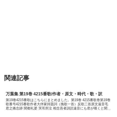
関連記事
万葉集 第19巻 4215番歌/作者・原文・時代・歌・訳
第19巻4215番歌はこちらにまとめました。第19巻 4215番歌巻第19巻
歌番号4215番歌作者大伴家持題詞（挽歌一首）反歌二首原文遠音毛
君之痛念跡 聞都礼婆 哭耳所泣 相念吾者訓読遠音にも君が嘆くと聞き
つれば哭のみし泣かゆ相思ふ我れは...