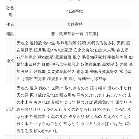
歌番
4160番歌
号
作者
大伴家持
題詞
悲世間無常歌一首[并短歌]
天地之 遠始欲 俗中波 常無毛能等 語續 奈我良倍伎多礼 天原 振
左氣見婆 照月毛 盈<ち>之家里 安之比奇能 山之木末毛 春去婆
花開尓保比 秋都氣婆 露霜負而 風交 毛美知落家利 宇都勢美母 如
原文
是能未奈良之 紅能 伊呂母宇都呂比 奴婆多麻能 黒髪變 朝之咲 暮
加波良比 吹風能 見要奴我其登久 逝水能 登麻良奴其等久 常毛奈
久 宇都呂布見者 尓波多豆美 流な 等騰米可祢都母
天地の 遠き初めよ 世間は 常なきものと 語り継ぎ 流らへ来たれ
天の原 振り放け見れば 照る月も 満ち欠けしけり あしひきの 山
の木末も 春されば 花咲きにほひ 秋づけば 露霜負ひて 風交り も
訓読
みち散りけり うつせみも かくのみならし 紅の 色もうつろひ ぬ
ばたまの 黒髪変り 朝の笑み 夕変らひ 吹く風の 見えぬがごとく
行く水の 止まらぬごとく 常もなく うつろふ見れば にはたづみ
流るる涙 留めかねつも