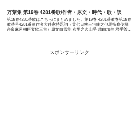
万葉集 第19巻 4281番歌/作者・原文・時代・歌・訳
第19巻4281番歌はこちらにまとめました。第19巻 4281番歌巻第19巻
歌番号4281番歌作者大伴家持題詞（廿七日林王宅餞之但馬按察使橘
奈良麻呂朝臣宴歌三首）原文白雪能 布里之久山乎 越由加牟 君乎曽母
等奈 伊吉能乎尓念伊伎能乎尓須流訓...
スポンサーリンク