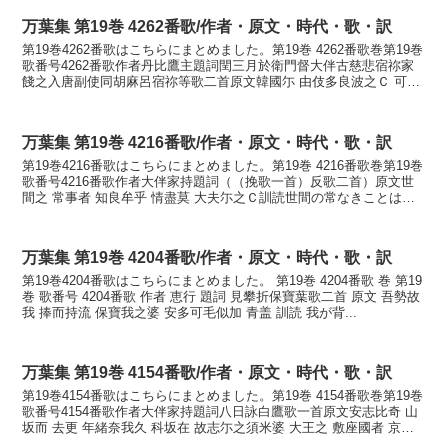
万葉集 第19巻 4262番歌/作者・原文・時代・歌・訳
第19巻4262番歌はこちらにまとめました。第19巻 4262番歌巻第19巻
歌番号4262番歌作者丹比鷹主題詞閏三月於衛門督大伴古慈悲宿祢家
餞之入唐副使同胡麻呂宿祢等歌二首原文韓國尓 由伎多良波之Ｃ 可敝
里許牟 麻須良多家乎尓 美伎多弖麻都...
万葉集 第19巻 4216番歌/作者・原文・時代・歌・訳
第19巻4216番歌はこちらにまとめました。第19巻 4216番歌巻第19巻
歌番号4216番歌作者大伴家持題詞（（挽歌一首）反歌二首）原文世
間之 常事者 知良牟乎 情盡莫 大夫尓之Ｃ訓読世間の常なきことは知
るらむを心尽くすな大夫にしてかなよ...
万葉集 第19巻 4204番歌/作者・原文・時代・歌・訳
第19巻4204番歌はこちらにまとめました。 第19巻 4204番歌 巻 第19
巻 歌番号 4204番歌 作者 恵行 題詞 見攀折保寶葉歌二首 原文 吾勢故
我 捧而持流 保寶我之婆 安多可毛似加 青盖 訓読 我が背...
万葉集 第19巻 4154番歌/作者・原文・時代・歌・訳
第19巻4154番歌はこちらにまとめました。第19巻 4154番歌巻第19巻
歌番号4154番歌作者大伴家持題詞八日詠白鷹歌一首原文安志比奇 山
坂而 去更 年緒奈我久 科坂在 故志尓之須米婆 大王之 敷座國者 京師
乎母 此間毛於夜自等 心尓波...