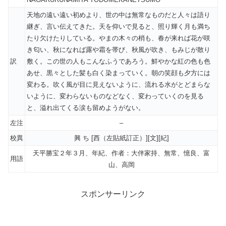
天地の遠い遠い初めより、世の中は無常なものだと人々は語り
継ぎ、言い伝えてきた。天を仰いで見ると、照り輝く月も満ち
たり欠けたりしている。やまの木々の梢も、春が来れば花が咲
き匂い、秋になれば露や霜を帯び、秋風が吹き、もみじが散り
訳
敷く。この世の人もこんなふうであろう。鮮やかな紅の色も色
あせ、黒々とした髪も白く染まっていく。朝の笑顔も夕方には
変わる。吹く風が目に見えないように、流れる水がとどまらな
いように、変わらないものなどなく、変わっていくのを見る
と、溢れ出てくる涙も留めようがない。
左注
–
校異
興 ち [西（左貼紙訂正）][文][紀]
天平勝宝２年３月、年紀、作者：大伴家持、無常、憶良、富
用語
山、高岡
スポンサーリンク