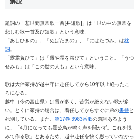
解説
題詞の「悲世間無常歌一首[并短歌]」は「世の中の無常を
悲しむ歌一首及び短歌」という意味。
「あしひきの」、「ぬばたまの」、「にはたづみ」は
枕
詞
。
「露霜負ひて」は「露や霜を浴びて」ということ。「うつ
せみも」は「この世の人も」という意味。
歌は大伴家持が越中守に赴任してから10年以上経ったこ
ろになる。
越中（今の富山県）は雪が多く、苦労が絶えない歌が多
い。とくに家持の場合は、着任してからすぐに弟の
書持
と
死別している。また、
第17巻 3983番歌
の題詞あるよう
に、「4月になっても霍公鳥が鳴く声を聞かず。これを恨
みて作る歌」とあるため、越中赴任を快く思っていなかっ