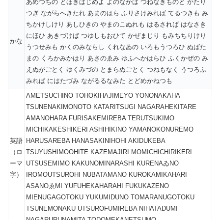
あめつちの とほきはじめよ よのなかは つねなきものと かたり
つぎ ながらへきたれ あまのはら ふりさけみれば てるつきも み
ちかけしけり あしひきの やまのこぬれも はるされば はなさき
にほひ あきづけば つゆしもおひて かぜまじり もみちちりけり
かな
うつせみも かくのみならし くれなゐの いろもうつろひ ぬばた
まの くろかみかはり あさのゑみ ゆふへかはらひ ふくかぜの み
えぬがごとく ゆくみづの とまらぬごとく つねもなく うつろふ
みれば にはたづみ ながるるなみた とどめかねつも
AMETSUCHINO TOHOKIHAJIMEYO YONONAKAHA
TSUNENAKIMONOTO KATARITSUGI NAGARAHEKITARE
AMANOHARA FURISAKEMIREBA TERUTSUKIMO
MICHIKAKESHIKERI ASHIHIKINO YAMANOKONUREMO
英語
HARUSAREBA HANASAKINIHOHI AKIDUKEBA
（ロ
TSUYUSHIMOOHITE KAZEMAJIRI MOMICHICHIRIKERI
ーマ
UTSUSEMIMO KAKUNOMINARASHI KURENAゐNO
字）
IROMOUTSUROHI NUBATAMANO KUROKAMIKAHARI
ASANOゑMI YUFUHEKAHARAHI FUKUKAZENO
MIENUGAGOTOKU YUKUMIDUNO TOMARANUGOTOKU
TSUNEMONAKU UTSUROFUMIREBA NIHATADUMI
NAGARURUNAMITA TODOMEKANETSUMO