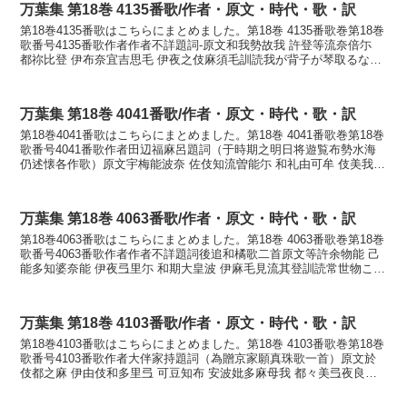
万葉集 第18巻 4135番歌/作者・原文・時代・歌・訳
第18巻4135番歌はこちらにまとめました。第18巻 4135番歌巻第18巻
歌番号4135番歌作者作者不詳題詞-原文和我勢故我 許登等流奈倍尓
都祢比登 伊布奈宜吉思毛 伊夜之伎麻須毛訓読我が背子が琴取るなへ
に常人の言ふ嘆きしもいやしき増す...
万葉集 第18巻 4041番歌/作者・原文・時代・歌・訳
第18巻4041番歌はこちらにまとめました。第18巻 4041番歌巻第18巻
歌番号4041番歌作者田辺福麻呂題詞（于時期之明日将遊覧布勢水海
仍述懐各作歌）原文宇梅能波奈 佐伎知流曽能尓 和礼由可牟 伎美我都
可比乎 可多麻知我底良訓読梅の花咲...
万葉集 第18巻 4063番歌/作者・原文・時代・歌・訳
第18巻4063番歌はこちらにまとめました。第18巻 4063番歌巻第18巻
歌番号4063番歌作者作者不詳題詞後追和橘歌二首原文等許余物能 己
能多知婆奈能 伊夜弖里尓 和期大皇波 伊麻毛見流其登訓読常世物この
橘のいや照りにわご大君は今も見る...
万葉集 第18巻 4103番歌/作者・原文・時代・歌・訳
第18巻4103番歌はこちらにまとめました。第18巻 4103番歌巻第18巻
歌番号4103番歌作者大伴家持題詞（為贈京家願真珠歌一首）原文於
伎都之麻 伊由伎和多里弖 可豆知布 安波妣多麻母我 都々美弖夜良牟
訓読沖つ島い行き渡りて潜くちふ鰒玉...