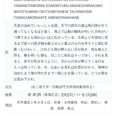
YAMANOTAWORINI KONOMIYURU AMANOSHIRAKUMO
WATATSUMINO OKITSUMIYAHENI TACHIWATARI
TONOGUMORIAHITE AMEMOTAMAHANE
天皇の治めていらっしゃる国、天下の四方の道は馬の蹄がすり
減ってなくなるほど遠く、海上では船の舳先が向いた方向がい
つ果てるとも知れないほど広がっている。古来より今現在に至
るまで諸々の貢ぎ物を献上せんと最上のものを作ろうと励む生
業（なりわい）。けれども雨が降らない日が続き、稲を植えた
訳
田も、種を蒔いた畑も、日ごとに枯れほそってゆく。それを見
ると、赤子が乳を乞うように、天からの水が降りてくるのを
人々は待っている。今、山あいを見れば白雲がかかり、海神が
治めたまう海の沖の方まで一面にかき曇っている。どうか雨を
お恵み下され。
左注
（右二首六月一日晩頭守大伴宿祢家持作之）
校異
彫 凋 [西（朱筆訂正）][矢][京] / <> 也 [元][細]
天平感宝１年６月１日、作者：大伴家持、年紀、雨乞い、寿
用語
歌、高岡、富山