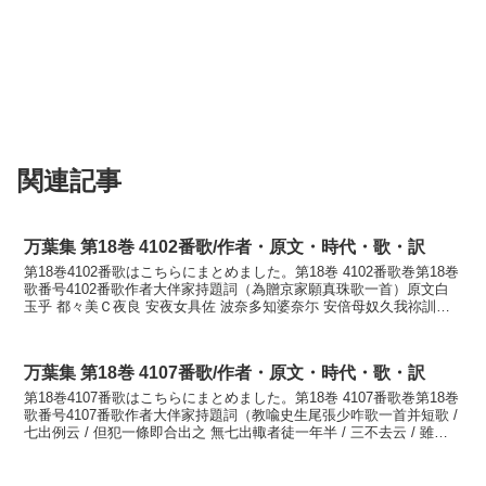
関連記事
万葉集 第18巻 4102番歌/作者・原文・時代・歌・訳
第18巻4102番歌はこちらにまとめました。第18巻 4102番歌巻第18巻
歌番号4102番歌作者大伴家持題詞（為贈京家願真珠歌一首）原文白
玉乎 都々美Ｃ夜良 安夜女具佐 波奈多知婆奈尓 安倍母奴久我祢訓読
白玉を包みて遣らばあやめぐさ花橘に...
万葉集 第18巻 4107番歌/作者・原文・時代・歌・訳
第18巻4107番歌はこちらにまとめました。第18巻 4107番歌巻第18巻
歌番号4107番歌作者大伴家持題詞（教喩史生尾張少咋歌一首并短歌 /
七出例云 / 但犯一條即合出之 無七出輙者徒一年半 / 三不去云 / 雖犯
七出不合之 違者杖一...