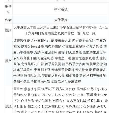
歌番
4122番歌
号
作者
大伴家持
天平感寶元年閏五月六日以来起小旱百姓田畝稍有<凋>色<也> 至
題詞
于六月朔日忽見雨雲之氣仍作雲歌一首 [短歌一絶]
須賣呂伎能 之伎麻須久尓能 安米能之多 四方能美知尓波 宇麻乃
都米 伊都久須伎波美 布奈乃倍能 伊波都流麻泥尓 伊尓之敝欲 伊
麻乃乎都頭尓 万調 麻都流都可佐等 都久里多流 曽能奈里波比乎
安米布良受 日能可左奈礼婆 宇恵之田毛 麻吉之波多氣毛 安佐其
原文
登尓 之保美可礼由苦 曽乎見礼婆 許己呂乎伊多美 弥騰里兒能 知
許布我其登久 安麻都美豆 安布藝弖曽麻都 安之比奇能 夜麻能多
乎理尓 許能見油流 安麻能之良久母 和多都美能 於枳都美夜敝尓
多知和多里 等能具毛利安比弖 安米母多麻波祢
天皇の 敷きます国の 天の下 四方の道には 馬の爪 い尽くす極み
舟舳の い果つるまでに いにしへよ 今のをつづに 万調 奉るつか
さと 作りたる その生業を 雨降らず 日の重なれば 植ゑし田も 蒔
訓読
きし畑も 朝ごとに しぼみ枯れゆく そを見れば 心を痛み みどり
子の 乳乞ふがごとく 天つ水 仰ぎてぞ待つ あしひきの 山のたを