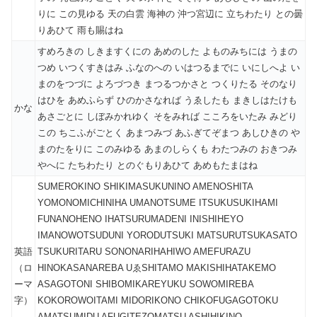
りに この見ゆる 天の白雲 海神の 沖つ宮辺に 立ちわたり との曇
りあひて 雨も賜はね
すめろきの しきますくにの あめのした よものみちには うまの
つめ いつくすきはみ ふなのへの いはつるまでに いにしへよ い
まのをつづに よろづつき まつるつかさと つくりたる そのなり
はひを あめふらず ひのかさなれば うゑしたも まきしはたけも
かな
あさごとに しぼみかれゆく そをみれば こころをいたみ みどり
この ちこふがごとく あまつみづ あふぎてぞまつ あしひきの や
まのたをりに このみゆる あまのしらくも わたつみの おきつみ
やへに たちわたり とのぐもりあひて あめもたまはね
SUMEROKINO SHIKIMASUKUNINO AMENOSHITA
YOMONOMICHINIHA UMANOTSUME ITSUKUSUKIHAMI
FUNANOHENO IHATSURUMADENI INISHIHEYO
IMANOWOTSUDUNI YORODUTSUKI MATSURUTSUKASATO
英語
TSUKURITARU SONONARIHAHIWO AMEFURAZU
（ロ
HINOKASANAREBA UゑSHITAMO MAKISHIHATAKEMO
ーマ
ASAGOTONI SHIBOMIKAREYUKU SOWOMIREBA
字）
KOKOROWOITAMI MIDORIKONO CHIKOFUGAGOTOKU
AMATSUMIDU AFUGITEZOMATSU ASHIHIKINO