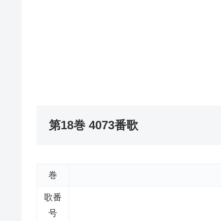
第18巻 4073番歌
巻
歌番
号