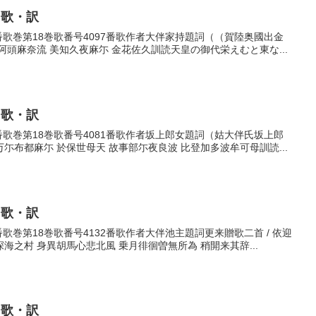
・歌・訳
97番歌巻第18巻歌番号4097番歌作者大伴家持題詞（（賀陸奥國出金
頭麻奈流 美知久夜麻尓 金花佐久訓読天皇の御代栄えむと東な...
・歌・訳
81番歌巻第18巻歌番号4081番歌作者坂上郎女題詞（姑大伴氏坂上郎
布都麻尓 於保世母天 故事部尓夜良波 比登加多波牟可母訓読...
・歌・訳
2番歌巻第18巻歌番号4132番歌作者大伴池主題詞更来贈歌二首 / 依迎
之村 身異胡馬心悲北風 乗月徘徊曽無所為 稍開来其辞...
・歌・訳