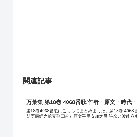
関連記事
万葉集 第18巻 4068番歌/作者・原文・時代
第18巻4068番歌はこちらにまとめました。第18巻 40
朝臣廣縄之舘宴歌四首）原文乎里安加之母 許余比波能麻牟 