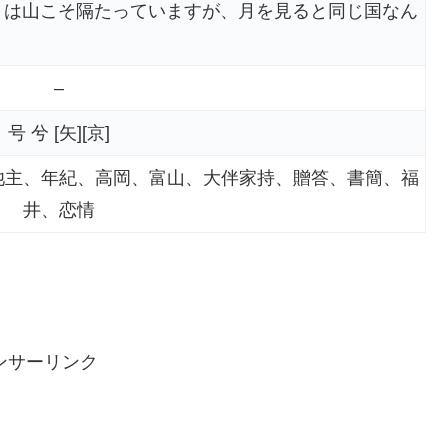
りは山こそ隔たっていますが、月を見ると同じ国なん
–
号 兮 [矢][京]
池主、年紀、高岡、富山、大伴家持、贈答、書簡、福
井、恋情
ンサーリンク