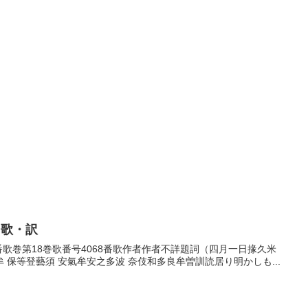
・歌・訳
68番歌巻第18巻歌番号4068番歌作者作者不詳題詞（四月一日掾久米
保等登藝須 安氣牟安之多波 奈伎和多良牟曽訓読居り明かしも...