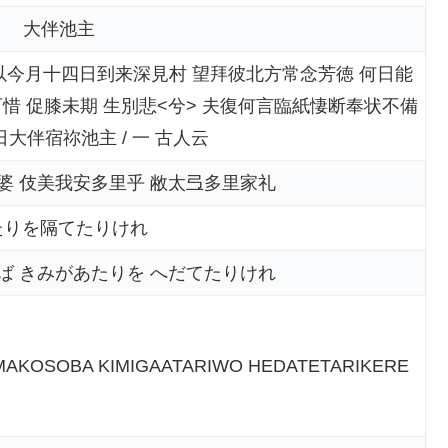
大伴池主
 以今月十四日到来深見村 望拜彼北方常念芳徳 何日能
可惜 促膝未期 生別悲<兮> 夫復何言臨紙悽断奉状不備
日大伴宿祢池主 / 一 古人云
婆 伎美我安多里乎 敝太弖多里家礼
たりを隔てたりけれ
ば きみがあたりを へだてたりけれ
AMAKOSOBA KIMIGAATARIWO HEDATETARIKERE