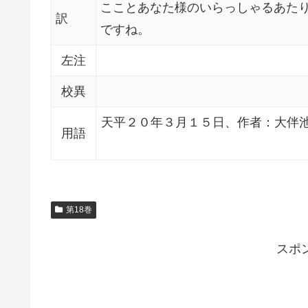
こことあなた様のいらっしゃるあた
訳
ですね。
左注
校異
天平２０年３月１５日、作者：大伴
用語
第18巻
スポ