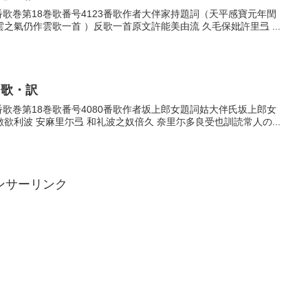
23番歌巻第18巻歌番号4123番歌作者大伴家持題詞（天平感寶元年閏
氣仍作雲歌一首 ）反歌一首原文許能美由流 久毛保妣許里弖 ...
・歌・訳
80番歌巻第18巻歌番号4080番歌作者坂上郎女題詞姑大伴氏坂上郎女
利波 安麻里尓弖 和礼波之奴倍久 奈里尓多良受也訓読常人の...
ンサーリンク