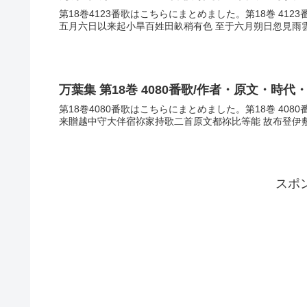
第18巻4123番歌はこちらにまとめました。第18巻 41
五月六日以来起小旱百姓田畝稍有色 至于六月朔日忽見雨雲之
万葉集 第18巻 4080番歌/作者・原文・時代
第18巻4080番歌はこちらにまとめました。第18巻 40
来贈越中守大伴宿祢家持歌二首原文都祢比等能 故布登伊敷欲
スポ