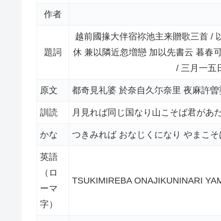
作者
越前國掾大伴宿祢池主来贈歌三首 /
題詞
休 兼以隣近忽増戀 加以先書云 暮春
/ 三月一五
原文
都奇見礼婆 於奈自久尓奈里 夜麻許曽
訓読
月見れば同じ国なり山こそば君があ
かな
つきみれば おなじくになり やまこそ
英語
（ロ
TSUKIMIREBA ONAJIKUNINARI Y
ーマ
字）