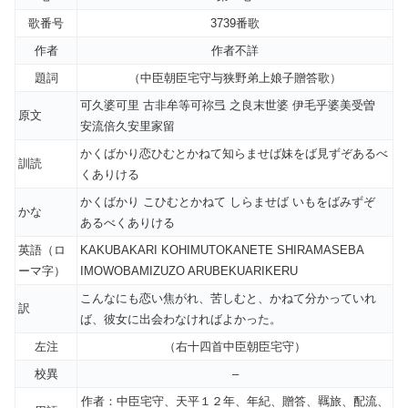
歌番号
3739番歌
作者
作者不詳
題詞
（中臣朝臣宅守与狭野弟上娘子贈答歌）
可久婆可里 古非牟等可祢弖 之良末世婆 伊毛乎婆美受曽
原文
安流倍久安里家留
かくばかり恋ひむとかねて知らませば妹をば見ずぞあるべ
訓読
くありける
かくばかり こひむとかねて しらませば いもをばみずぞ
かな
あるべくありける
英語（ロ
KAKUBAKARI KOHIMUTOKANETE SHIRAMASEBA
ーマ字）
IMOWOBAMIZUZO ARUBEKUARIKERU
こんなにも恋い焦がれ、苦しむと、かねて分かっていれ
訳
ば、彼女に出会わなければよかった。
左注
（右十四首中臣朝臣宅守）
校異
–
作者：中臣宅守、天平１２年、年紀、贈答、羈旅、配流、