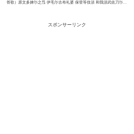
答歌）原文多婢尓之弖 伊毛尓古布礼婆 保登等伎須 和我須武佐刀尓
許奈伎和多流訓読旅にして妹に恋ふれ...
スポンサーリンク