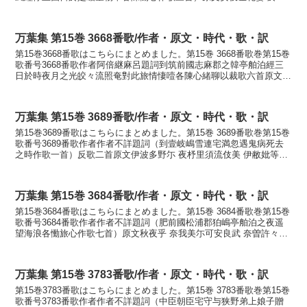
都由之毛尓 安倍受之弖 京師乃山波 伊...
万葉集 第15巻 3668番歌/作者・原文・時代・歌・訳
第15巻3668番歌はこちらにまとめました。第15巻 3668番歌巻第15巻
歌番号3668番歌作者阿倍継麻呂題詞到筑前國志麻郡之韓亭舶泊經三
日於時夜月之光皎々流照奄對此旅情悽噎各陳心緒聊以裁歌六首原文於
保伎美能 等保能美可度登 於毛敝礼杼 ...
万葉集 第15巻 3689番歌/作者・原文・時代・歌・訳
第15巻3689番歌はこちらにまとめました。第15巻 3689番歌巻第15巻
歌番号3689番歌作者作者不詳題詞（到壹岐嶋雪連宅満忽遇鬼病死去
之時作歌一首）反歌二首原文伊波多野尓 夜杼里須流伎美 伊敝妣等乃
伊豆良等和礼乎 等伊可尓伊波牟訓読...
万葉集 第15巻 3684番歌/作者・原文・時代・歌・訳
第15巻3684番歌はこちらにまとめました。第15巻 3684番歌巻第15巻
歌番号3684番歌作者作者不詳題詞（肥前國松浦郡狛嶋亭舶泊之夜遥
望海浪各慟旅心作歌七首）原文秋夜乎 奈我美尓可安良武 奈曽許々波
伊能祢良要奴毛 比等里奴礼婆可訓読...
万葉集 第15巻 3783番歌/作者・原文・時代・歌・訳
第15巻3783番歌はこちらにまとめました。第15巻 3783番歌巻第15巻
歌番号3783番歌作者作者不詳題詞（中臣朝臣宅守与狭野弟上娘子贈