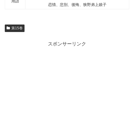
用語
恋情、悲別、後悔、狭野弟上娘子
第15巻
スポンサーリンク