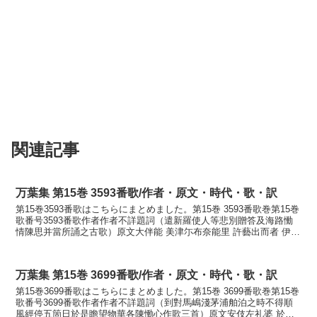
関連記事
万葉集 第15巻 3593番歌/作者・原文・時代・歌・訳
第15巻3593番歌はこちらにまとめました。第15巻 3593番歌巻第15巻
歌番号3593番歌作者作者不詳題詞（遣新羅使人等悲別贈答及海路慟
情陳思并當所誦之古歌）原文大伴能 美津尓布奈能里 許藝出而者 伊都
礼乃思麻尓 伊保里世武和礼訓読大伴...
万葉集 第15巻 3699番歌/作者・原文・時代・歌・訳
第15巻3699番歌はこちらにまとめました。第15巻 3699番歌巻第15巻
歌番号3699番歌作者作者不詳題詞（到對馬嶋淺茅浦舶泊之時不得順
風經停五箇日於是瞻望物華各陳慟心作歌三首）原文安伎左礼婆 於久