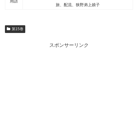
用語
旅、配流、狭野弟上娘子
第15巻
スポンサーリンク