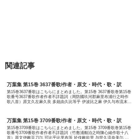
関連記事
万葉集 第15巻 3637番歌/作者・原文・時代・歌・訳
第15巻3637番歌はこちらにまとめました。第15巻 3637番歌巻第15巻
歌番号3637番歌作者作者不詳題詞（周防國玖河郡麻里布浦行之時作
歌八首）原文久左麻久良 多妣由久比等乎 伊波比之麻 伊久与布流末弖
伊波比伎尓家牟訓読草枕旅行く人を...
万葉集 第15巻 3709番歌/作者・原文・時代・歌・訳
第15巻3709番歌はこちらにまとめました。第15巻 3709番歌巻第15巻
歌番号3709番歌作者作者不詳題詞（竹敷浦舶泊之時陳心緒作歌十八
首）原文伊敝豆刀尓 可比乎比里布等 於伎敝欲里 与世久流奈美尓 許