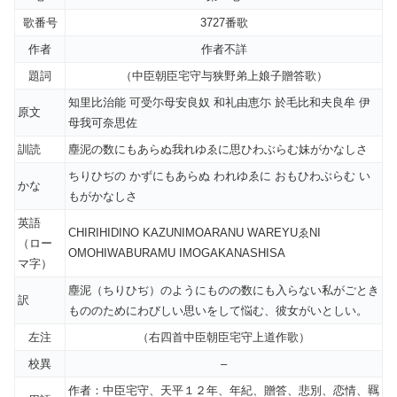
歌番号
3727番歌
作者
作者不詳
題詞
（中臣朝臣宅守与狭野弟上娘子贈答歌）
知里比治能 可受尓母安良奴 和礼由恵尓 於毛比和夫良牟 伊
原文
母我可奈思佐
訓読
塵泥の数にもあらぬ我れゆゑに思ひわぶらむ妹がかなしさ
ちりひぢの かずにもあらぬ われゆゑに おもひわぶらむ い
かな
もがかなしさ
英語
CHIRIHIDINO KAZUNIMOARANU WAREYUゑNI
（ロー
OMOHIWABURAMU IMOGAKANASHISA
マ字）
塵泥（ちりひぢ）のようにものの数にも入らない私がごとき
訳
もののためにわびしい思いをして悩む、彼女がいとしい。
左注
（右四首中臣朝臣宅守上道作歌）
校異
–
作者：中臣宅守、天平１２年、年紀、贈答、悲別、恋情、羈