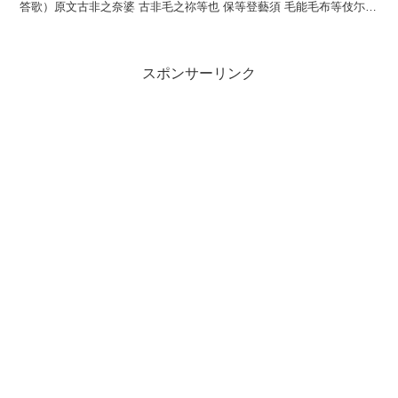
答歌）原文古非之奈婆 古非毛之祢等也 保等登藝須 毛能毛布等伎尓
伎奈吉等余牟流訓読恋ひ死なば恋ひも...
スポンサーリンク