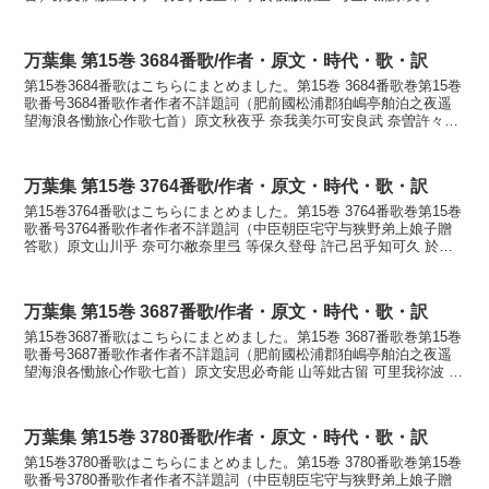
呂毛弖奴礼奴訓読家づとに貝を拾ふと...
万葉集 第15巻 3684番歌/作者・原文・時代・歌・訳
第15巻3684番歌はこちらにまとめました。第15巻 3684番歌巻第15巻
歌番号3684番歌作者作者不詳題詞（肥前國松浦郡狛嶋亭舶泊之夜遥
望海浪各慟旅心作歌七首）原文秋夜乎 奈我美尓可安良武 奈曽許々波
伊能祢良要奴毛 比等里奴礼婆可訓読...
万葉集 第15巻 3764番歌/作者・原文・時代・歌・訳
第15巻3764番歌はこちらにまとめました。第15巻 3764番歌巻第15巻
歌番号3764番歌作者作者不詳題詞（中臣朝臣宅守与狭野弟上娘子贈
答歌）原文山川乎 奈可尓敝奈里弖 等保久登母 許己呂乎知可久 於毛
保世和伎母訓読山川を中にへなりて遠...
万葉集 第15巻 3687番歌/作者・原文・時代・歌・訳
第15巻3687番歌はこちらにまとめました。第15巻 3687番歌巻第15巻
歌番号3687番歌作者作者不詳題詞（肥前國松浦郡狛嶋亭舶泊之夜遥
望海浪各慟旅心作歌七首）原文安思必奇能 山等妣古留 可里我祢波 美
也故尓由加波 伊毛尓安比弖許祢訓読...
万葉集 第15巻 3780番歌/作者・原文・時代・歌・訳
第15巻3780番歌はこちらにまとめました。第15巻 3780番歌巻第15巻
歌番号3780番歌作者作者不詳題詞（中臣朝臣宅守与狭野弟上娘子贈