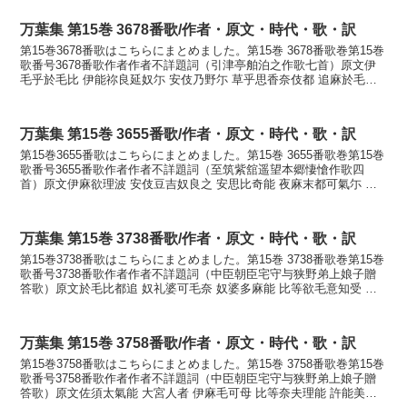
万葉集 第15巻 3678番歌/作者・原文・時代・歌・訳
第15巻3678番歌はこちらにまとめました。第15巻 3678番歌巻第15巻
歌番号3678番歌作者作者不詳題詞（引津亭舶泊之作歌七首）原文伊
毛乎於毛比 伊能祢良延奴尓 安伎乃野尓 草乎思香奈伎都 追麻於毛比
可祢弖訓読妹を思ひ寐の寝らえぬに秋...
万葉集 第15巻 3655番歌/作者・原文・時代・歌・訳
第15巻3655番歌はこちらにまとめました。第15巻 3655番歌巻第15巻
歌番号3655番歌作者作者不詳題詞（至筑紫舘遥望本郷悽愴作歌四
首）原文伊麻欲理波 安伎豆吉奴良之 安思比奇能 夜麻末都可氣尓 日
具良之奈伎奴訓読今よりは秋づきぬらし...
万葉集 第15巻 3738番歌/作者・原文・時代・歌・訳
第15巻3738番歌はこちらにまとめました。第15巻 3738番歌巻第15巻
歌番号3738番歌作者作者不詳題詞（中臣朝臣宅守与狭野弟上娘子贈
答歌）原文於毛比都追 奴礼婆可毛奈 奴婆多麻能 比等欲毛意知受 伊
米尓之見由流訓読思ひつつ寝ればかも...
万葉集 第15巻 3758番歌/作者・原文・時代・歌・訳
第15巻3758番歌はこちらにまとめました。第15巻 3758番歌巻第15巻
歌番号3758番歌作者作者不詳題詞（中臣朝臣宅守与狭野弟上娘子贈
答歌）原文佐須太氣能 大宮人者 伊麻毛可母 比等奈夫理能 許能美多