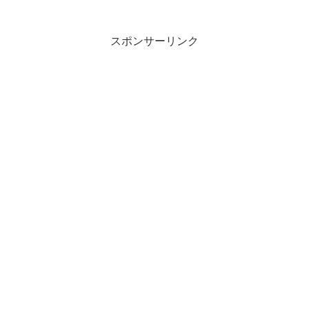
流良武 訓読さす竹の大宮人は今もか...
スポンサーリンク