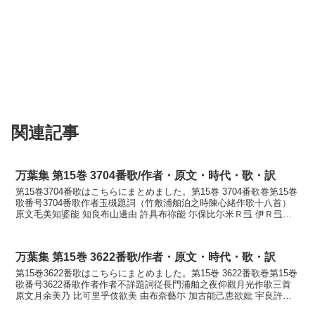
関連記事
万葉集 第15巻 3704番歌/作者・原文・時代・歌・訳
第15巻3704番歌はこちらにまとめました。第15巻 3704番歌巻第15巻
歌番号3704番歌作者玉槻題詞（竹敷浦舶泊之時陳心緒作歌十八首）
原文毛美知婆能 知良布山邊由 許具布祢能 尓保比尓米Ｒ弖 伊Ｒ弖伎
尓家里訓読黄葉の散らふ山辺ゆ漕ぐ船...
万葉集 第15巻 3622番歌/作者・原文・時代・歌・訳
第15巻3622番歌はこちらにまとめました。第15巻 3622番歌巻第15巻
歌番号3622番歌作者作者不詳題詞従長門浦舶之夜仰觀月光作歌三首
原文月余美乃 比可里乎伎欲美 由布奈藝尓 加古能己恵欲妣 宇良許具
可聞訓読月読みの光りを清み夕なぎに...