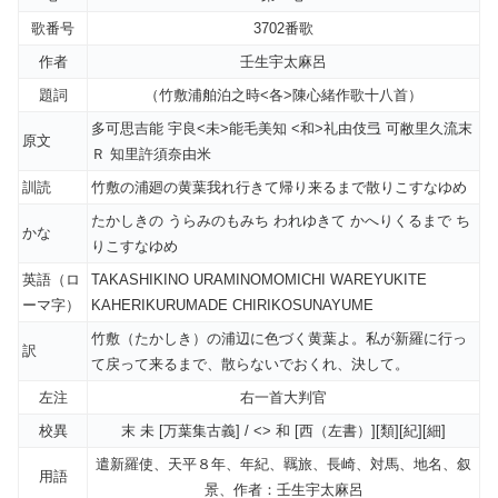
歌番号
3702番歌
作者
壬生宇太麻呂
題詞
（竹敷浦舶泊之時<各>陳心緒作歌十八首）
多可思吉能 宇良<未>能毛美知 <和>礼由伎弖 可敝里久流末
原文
Ｒ 知里許須奈由米
訓読
竹敷の浦廻の黄葉我れ行きて帰り来るまで散りこすなゆめ
たかしきの うらみのもみち われゆきて かへりくるまで ち
かな
りこすなゆめ
英語（ロ
TAKASHIKINO URAMINOMOMICHI WAREYUKITE
ーマ字）
KAHERIKURUMADE CHIRIKOSUNAYUME
竹敷（たかしき）の浦辺に色づく黄葉よ。私が新羅に行っ
訳
て戻って来るまで、散らないでおくれ、決して。
左注
右一首大判官
校異
末 未 [万葉集古義] / <> 和 [西（左書）][類][紀][細]
遣新羅使、天平８年、年紀、羈旅、長崎、対馬、地名、叙
用語
景、作者：壬生宇太麻呂