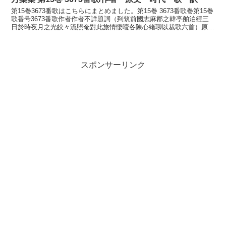
第15巻3673番歌はこちらにまとめました。第15巻 3673番歌巻第15巻
歌番号3673番歌作者作者不詳題詞（到筑前國志麻郡之韓亭舶泊經三
日於時夜月之光皎々流照奄對此旅情悽噎各陳心緒聊以裁歌六首）原文
可是布氣婆 於吉都思良奈美 可之故美等...
スポンサーリンク