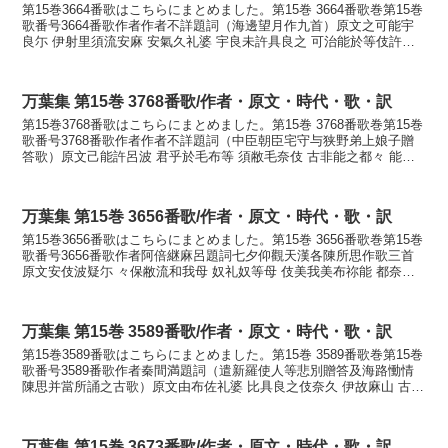
第15巻3664番歌はこちらにまとめました。第15巻 3664番歌巻第15巻
歌番号3664番歌作者作者不詳題詞（海邊望月作九首）原文之可能宇
良尓 伊射里須流安麻 安氣久礼婆 宇良未許具良之 可治能於等伎許由
訓読志賀の浦に漁りする海人明け来れ...
万葉集 第15巻 3768番歌/作者・原文・時代・歌・訳
第15巻3768番歌はこちらにまとめました。第15巻 3768番歌巻第15巻
歌番号3768番歌作者作者不詳題詞（中臣朝臣宅守与狭野弟上娘子贈
答歌）原文己能許呂波 君乎於毛布等 須敝毛奈伎 古非能之都々 能之
曽奈久訓読このころは君を思ふとすべ...
万葉集 第15巻 3656番歌/作者・原文・時代・歌・訳
第15巻3656番歌はこちらにまとめました。第15巻 3656番歌巻第15巻
歌番号3656番歌作者阿倍継麻呂題詞七夕仰觀天漢各陳所思作歌三首
原文安伎波疑尓 々保敝流和我母 奴礼奴等母 伎美我美布祢能 都奈之
等理弖婆訓読秋萩ににほへる我が裳濡...
万葉集 第15巻 3589番歌/作者・原文・時代・歌・訳
第15巻3589番歌はこちらにまとめました。第15巻 3589番歌巻第15巻
歌番号3589番歌作者秦間満題詞（遣新羅使人等悲別贈答及海路慟情
陳思并當所誦之古歌）原文由布佐礼婆 比具良之伎奈久 伊故麻山 古延
弖曽安我久流 伊毛我目乎保里訓読夕...
万葉集 第15巻 3673番歌/作者・原文・時代・歌・訳