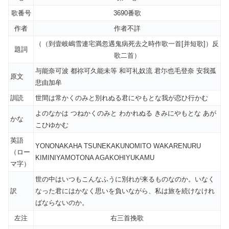
歌番号
3690番歌
作者
作者不詳
（（到壹岐嶋雪連宅満忽遇鬼病死去之時作歌一首[并短歌]）反
題詞
歌二首）
与能奈可波 都祢可久能未等 和可礼奴流 君尓也毛登奈 安我孤
原文
悲由加牟
訓読
世間は常かくのみと別れぬる君にやもとな我が恋ひ行かむ
よのなかは つねかくのみと わかれぬる きみにやもとな あが
かな
こひゆかむ
英語
YONONAKAHA TSUNEKAKUNOMITO WAKARENURU
（ロー
KIMINIYAMOTONA AGAKOHIYUKAMU
マ字）
世の中はいつもこんなふうに別れが来るものなのか。いなく
訳
なった君にはかなく思いを負いながら、私は旅を続けなけれ
ばならないのか。
左注
右三首挽歌