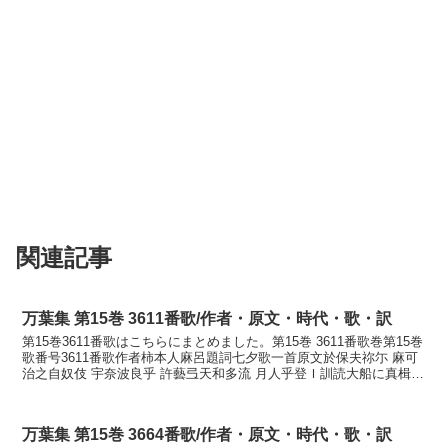
関連記事
万葉集 第15巻 3611番歌/作者・原文・時代・歌・訳
第15巻3611番歌はこちらにまとめました。第15巻 3611番歌巻第15巻
歌番号3611番歌作者柿本人麻呂題詞七夕歌一首原文於保夫祢尓 麻可
治之自奴伎 宇奈波良乎 許藝弖天和多流 月人乎登Ｉ訓読大船に真楫し
じ貫き海原を漕ぎ出て渡る月人壮士...
万葉集 第15巻 3664番歌/作者・原文・時代・歌・訳