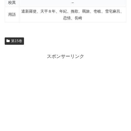
校異
–
遣新羅使、天平８年、年紀、挽歌、羈旅、壱岐、雪宅麻呂、
用語
恋情、長崎
第15巻
スポンサーリンク