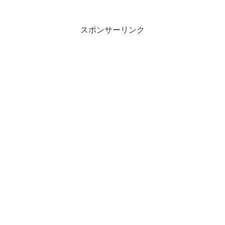
弖曽安我久流 伊毛我目乎保里訓読夕...
スポンサーリンク