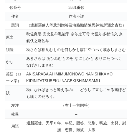
歌番号
3581番歌
作者
作者不詳
題詞
（遣新羅使人等悲別贈答及海路慟情陳思并當所誦之古歌）
秋佐良婆 安比見牟毛能乎 奈尓之可母 奇里尓多都倍久 奈
原文
氣伎之麻佐牟
訓読
秋さらば相見むものを何しかも霧に立つべく嘆きしまさむ
あきさらば あひみむものを なにしかも きりにたつべく
かな
なげきしまさむ
英語（ロ
AKISARABA AHIMIMUMONOWO NANISHIKAMO
ーマ字）
KIRINITATSUBEKU NAGEKISHIMASAMU
秋になればきっと逢えるのに、どうして立ちこめる霧ほど
訳
も嘆くのだろう。
左注
（右十一首贈答）
校異
–
遣新羅使、天平８年、年紀、贈答、悲別、羈旅、出発、慰
用語
撫、恋愛、難波、大阪