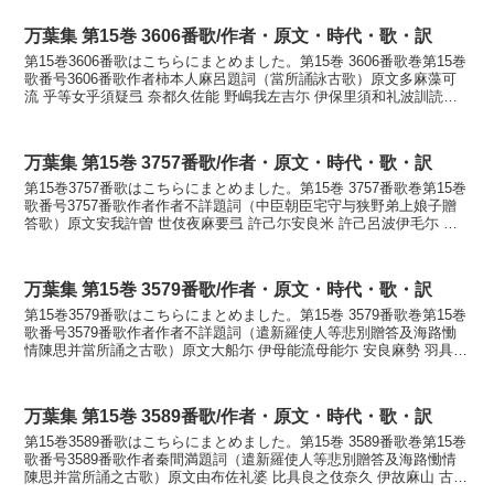
万葉集 第15巻 3606番歌/作者・原文・時代・歌・訳
第15巻3606番歌はこちらにまとめました。第15巻 3606番歌巻第15巻
歌番号3606番歌作者柿本人麻呂題詞（當所誦詠古歌）原文多麻藻可
流 乎等女乎須疑弖 奈都久佐能 野嶋我左吉尓 伊保里須和礼波訓読玉
藻刈る処女を過ぎて夏草の野島が崎に...
万葉集 第15巻 3757番歌/作者・原文・時代・歌・訳
第15巻3757番歌はこちらにまとめました。第15巻 3757番歌巻第15巻
歌番号3757番歌作者作者不詳題詞（中臣朝臣宅守与狭野弟上娘子贈
答歌）原文安我許曽 世伎夜麻要弖 許己尓安良米 許己呂波伊毛尓 与
里尓之母能乎訓読我が身こそ関山越え...
万葉集 第15巻 3579番歌/作者・原文・時代・歌・訳
第15巻3579番歌はこちらにまとめました。第15巻 3579番歌巻第15巻
歌番号3579番歌作者作者不詳題詞（遣新羅使人等悲別贈答及海路慟
情陳思并當所誦之古歌）原文大船尓 伊母能流母能尓 安良麻勢 羽具久
美母知弖 由可麻之母能乎訓読大船に...
万葉集 第15巻 3589番歌/作者・原文・時代・歌・訳
第15巻3589番歌はこちらにまとめました。第15巻 3589番歌巻第15巻
歌番号3589番歌作者秦間満題詞（遣新羅使人等悲別贈答及海路慟情
陳思并當所誦之古歌）原文由布佐礼婆 比具良之伎奈久 伊故麻山 古延