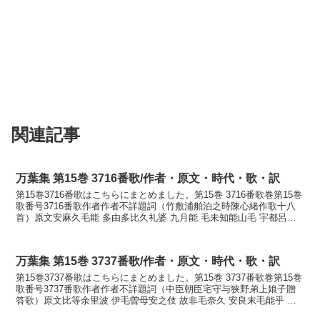
関連記事
万葉集 第15巻 3716番歌/作者・原文・時代・歌・訳
第15巻3716番歌はこちらにまとめました。第15巻 3716番歌巻第15巻
歌番号3716番歌作者作者不詳題詞（竹敷浦舶泊之時陳心緒作歌十八
首）原文安麻久毛能 多由多比久礼婆 九月能 毛未知能山毛 宇都呂比
尓家里訓読天雲のたゆたひ来れば九月...
万葉集 第15巻 3737番歌/作者・原文・時代・歌・訳
第15巻3737番歌はこちらにまとめました。第15巻 3737番歌巻第15巻
歌番号3737番歌作者作者不詳題詞（中臣朝臣宅守与狭野弟上娘子贈
答歌）原文比等余里波 伊毛曽母安之伎 故非毛奈久 安良末毛能乎 於
毛波之米都追訓読人よりは妹ぞも悪し...