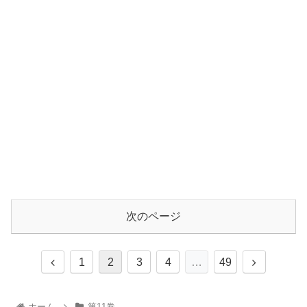
次のページ
1
2
3
4
…
49
ホーム
第11巻