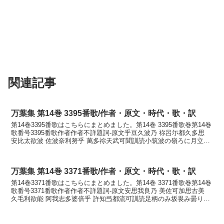
関連記事
万葉集 第14巻 3395番歌/作者・原文・時代・歌・訳
第14巻3395番歌はこちらにまとめました。第14巻 3395番歌巻第14巻
歌番号3395番歌作者作者不詳題詞-原文乎豆久波乃 祢呂尓都久多思
安比太欲波 佐波奈利努乎 萬多祢天武可聞訓読小筑波の嶺ろに月立し
間夜はさはだなりぬをまた寝てむか...
万葉集 第14巻 3371番歌/作者・原文・時代・歌・訳
第14巻3371番歌はこちらにまとめました。第14巻 3371番歌巻第14巻
歌番号3371番歌作者作者不詳題詞-原文安思我良乃 美佐可加思古美
久毛利欲能 阿我志多婆倍乎 許知弖都流可訓読足柄のみ坂畏み曇り夜
の我が下ばへをこち出つるかもかな...