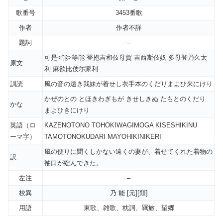
歌番号
3453番歌
作者
作者不詳
題詞
–
可是<能>等能 登抱吉和伎母賀 吉西斯伎奴 多母登乃久太
原文
利 麻欲比伎尓家利
訓読
風の音の遠き我妹が着せし衣手本のくだりまよひ来にけり
かぜのとの とほきわぎもが きせしきぬ たもとのくだり
かな
まよひきにけり
英語（ロ
KAZENOTONO TOHOKIWAGIMOGA KISESHIKINU
ーマ字）
TAMOTONOKUDARI MAYOHIKINIKERI
風の便りに聞くしかない遠くの妻が、着せてくれた着物の
訳
袖口が綻んできた。
左注
–
校異
乃 能 [元][類]
用語
東歌、雑歌、枕詞、羈旅、望郷