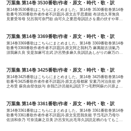
万葉集 第14巻 3530番歌/作者・原文・時代・歌・訳
第14巻3530番歌はこちらにまとめました。第14巻 3530番歌巻第14巻
歌番号3530番歌作者作者不詳題詞-原文左乎思鹿能 布須也久草無良
見要受等母 兒呂我可奈門欲 由可久之要思母訓読さを鹿の伏すや草む
ら見えずとも子ろが金門よ行かくし...
万葉集 第14巻 3369番歌/作者・原文・時代・歌・訳
第14巻3369番歌はこちらにまとめました。第14巻 3369番歌巻第14巻
歌番号3369番歌作者作者不詳題詞-原文阿之我利乃 麻萬能古須氣乃
須我麻久良 安是加麻可左武 許呂勢多麻久良訓読あしがりの麻万の小
菅の菅枕あぜかまかさむ子ろせ手枕...
万葉集 第14巻 3425番歌/作者・原文・時代・歌・訳
第14巻3425番歌はこちらにまとめました。第14巻 3425番歌巻第14巻
歌番号3425番歌作者作者不詳題詞-原文志母都家 安素乃河泊良欲 伊
之布受 蘇良由登伎奴与 奈我己許呂能礼訓読下つ毛野阿蘇の川原よ石
踏まず空ゆと来ぬよ汝が心告れかな...
万葉集 第14巻 3361番歌/作者・原文・時代・歌・訳
第14巻3361番歌はこちらにまとめました。第14巻 3361番歌巻第14巻
歌番号3361番歌作者作者不詳題詞-原文安思我良能 乎弖毛許乃母尓
佐須和奈乃 可奈流麻之豆美 許呂安礼比毛等久訓読足柄のをてもこの
もにさすわなのかなるましづみ子ろ...