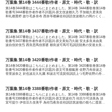
万葉集 第14巻 3444番歌/作者・原文・時代・歌・訳
第14巻3444番歌はこちらにまとめました。第14巻 3444番歌巻第14巻
歌番号3444番歌作者作者不詳題詞-原文伎波都久乃 乎加能久君美良
和礼都賣杼 故尓毛多奈布 西奈等都麻佐祢訓読伎波都久の岡のくくみ
ら我れ摘めど籠にも満たなふ背なと...
万葉集 第14巻 3437番歌/作者・原文・時代・歌・訳
第14巻3437番歌はこちらにまとめました。第14巻 3437番歌巻第14巻
歌番号3437番歌作者作者不詳題詞-原文美知乃久能 安太多良末由美
波自伎於伎弖 西良思馬伎那婆 都良波可馬可毛訓読陸奥の安達太良真
弓はじき置きて反らしめきなば弦は...
万葉集 第14巻 3420番歌/作者・原文・時代・歌・訳
第14巻3420番歌はこちらにまとめました。第14巻 3420番歌巻第14巻
歌番号3420番歌作者作者不詳題詞-原文可美都氣努 佐野乃布奈波之
登里波奈之 於也波左久礼騰 和波左可流賀倍訓読上つ毛野佐野の舟橋
取り離し親は放くれど我は離るがへ...
万葉集 第14巻 3388番歌/作者・原文・時代・歌・訳
第14巻3388番歌はこちらにまとめました。第14巻 3388番歌巻第14巻
歌番号3388番歌作者作者不詳題詞-原文筑波祢乃 祢呂尓可須美為 須
宜可提尓 伊伎豆久伎美乎 為祢弖夜良佐祢訓読筑波嶺の嶺ろに霞居過
ぎかてに息づく君を率寝て遣らさね...