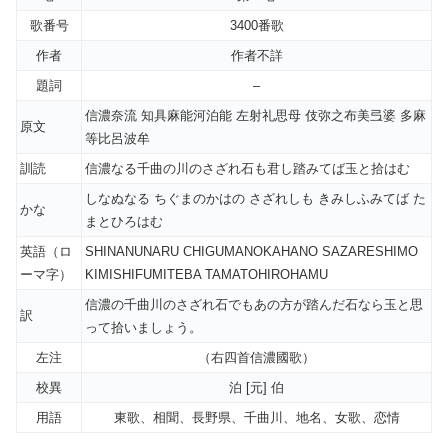
歌番号
3400番歌
作者
作者不詳
題詞
–
信濃奈流 知具麻能河泊能 左射礼思母 伎弥之布美弖婆 多麻
原文
等比呂波牟
訓読
信濃なる千曲の川のさざれ石も君し踏みてば玉と拾はむ
しなぬなる ちぐまのかはの さざれしも きみしふみてば た
かな
まとひろはむ
英語（ロ
SHINANUNARU CHIGUMANOKAHANO SAZARESHIMO
ーマ字）
KIMISHIFUMITEBA TAMATOHIROHAMU
信濃の千曲川のさざれ石でもあの方が踏んだ石なら玉と思
訳
って拾いましょう。
左注
（右四首信濃國歌）
校異
泊 [元] 伯
用語
東歌、相聞、長野県、千曲川、地名、女歌、恋情