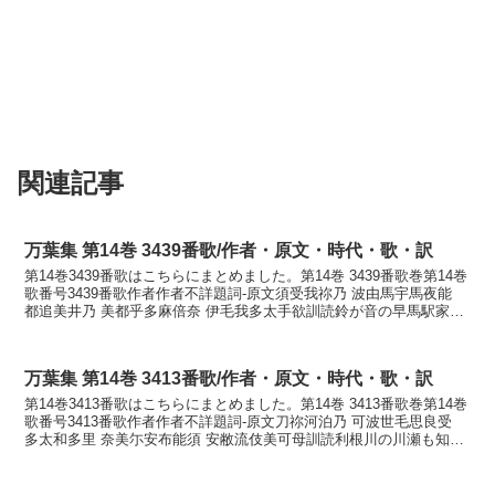
関連記事
万葉集 第14巻 3439番歌/作者・原文・時代・歌・訳
第14巻3439番歌はこちらにまとめました。第14巻 3439番歌巻第14巻
歌番号3439番歌作者作者不詳題詞-原文須受我祢乃 波由馬宇馬夜能
都追美井乃 美都乎多麻倍奈 伊毛我多太手欲訓読鈴が音の早馬駅家の
堤井の水を給へな妹が直手よかなす...
万葉集 第14巻 3413番歌/作者・原文・時代・歌・訳
第14巻3413番歌はこちらにまとめました。第14巻 3413番歌巻第14巻
歌番号3413番歌作者作者不詳題詞-原文刀祢河泊乃 可波世毛思良受
多太和多里 奈美尓安布能須 安敝流伎美可母訓読利根川の川瀬も知ら
ず直渡り波にあふのす逢へる君かも...