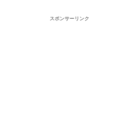
男と潮舟の並べて見れば乎具佐勝ち...
スポンサーリンク