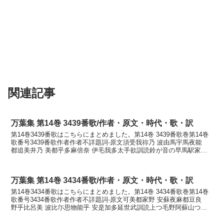
関連記事
万葉集 第14巻 3439番歌/作者・原文・時代・歌・訳
第14巻3439番歌はこちらにまとめました。第14巻 3439番歌巻第14巻
歌番号3439番歌作者作者不詳題詞-原文須受我祢乃 波由馬宇馬夜能
都追美井乃 美都乎多麻倍奈 伊毛我多太手欲訓読鈴が音の早馬駅家の
堤井の水を給へな妹が直手よかなす...
万葉集 第14巻 3434番歌/作者・原文・時代・歌・訳
第14巻3434番歌はこちらにまとめました。第14巻 3434番歌巻第14巻
歌番号3434番歌作者作者不詳題詞-原文可美都家野 安蘇夜麻都豆良
野乎比呂美 波比尓思物能乎 安是加多延世武訓読上つ毛野阿蘇山つづ
ら野を広み延ひにしものをあぜか絶...