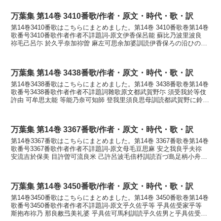
万葉集 第14巻 3410番歌/作者・原文・時代・歌・訳
第14巻3410番歌はこちらにまとめました。第14巻 3410番歌巻第14巻
歌番号3410番歌作者作者不詳題詞-原文伊香保呂能 蘇比乃波里波良
祢毛己呂尓 於久乎奈加祢曽 麻左可思余加婆訓読伊香保ろの沿ひの榛
原ねもころに奥をなかねそまさかし...
万葉集 第14巻 3438番歌/作者・原文・時代・歌・訳
第14巻3438番歌はこちらにまとめました。第14巻 3438番歌巻第14巻
歌番号3438番歌作者作者不詳題詞雜歌原文都武賀野尓 須受我於等伎
許由 可牟思太能 等能乃奈可知師 登我里須良思母訓読都武賀野に鈴が
音聞こゆ可牟思太の殿のなかちし鳥...
万葉集 第14巻 3367番歌/作者・原文・時代・歌・訳
第14巻3367番歌はこちらにまとめました。第14巻 3367番歌巻第14巻
歌番号3367番歌作者作者不詳題詞-原文母毛豆思麻 安之我良乎夫祢
安流吉於保美 目許曽可流良米 己許呂波毛倍杼訓読百づ島足柄小舟歩
き多み目こそ離るらめ心は思へどか...
万葉集 第14巻 3450番歌/作者・原文・時代・歌・訳
第14巻3450番歌はこちらにまとめました。第14巻 3450番歌巻第14巻
歌番号3450番歌作者作者不詳題詞-原文乎久佐乎等 乎具佐受家乎等
斯抱布祢乃 那良敝弖美礼婆 乎具佐可馬利訓読乎久佐男と乎具佐受家