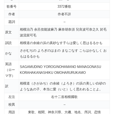
歌番号
3372番歌
作者
作者不詳
題詞
–
相模治乃 余呂伎能波麻乃 麻奈胡奈須 兒良波可奈之久 於毛
原文
波流留可毛
訓読
相模道の余綾の浜の真砂なす子らは愛しく思はるるかも
さがむぢの よろぎのはまの まなごなす こらはかなしく お
かな
もはるるかも
英語
SAGAMUDINO YOROGINOHAMANO MANAGONASU
（ロー
KORAHAKANASHIKU OMOHARURUKAMO
マ字）
相模道（さがみぢ）の余綾（よろき）の浜の美しい白砂の
訳
ようなあの子、本当に愛（いと）しく思われることよ。
左注
右十二首相模國歌
校異
–
用語
東歌、相聞、神奈川県、大磯、地名、序詞、恋情