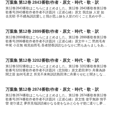
万葉集 第12巻 2843番歌/作者・原文・時代・歌・訳
第12巻2843番歌はこちらにまとめました。第12巻 2843番歌巻第12巻
歌番号2843番歌作者作者不詳題詞（正述心緒）原文 我念妹 人皆 如
去見耶 手不纒為訓読愛しと我が思ふ妹を人皆の行くごと見めや手に
まかずしてかなうつくしと あがおも...
万葉集 第12巻 2899番歌/作者・原文・時代・歌・訳
第12巻2899番歌はこちらにまとめました。第12巻 2899番歌巻第12巻
歌番号2899番歌作者作者不詳題詞（正述心緒）原文中々二 黙然毛有
申尾 小豆無 相見始而毛 吾者戀香訓読なかなかに黙もあらましをあづ
きなく相見そめても我れは恋ふるか...
万葉集 第12巻 3202番歌/作者・原文・時代・歌・訳
第12巻3202番歌はこちらにまとめました。第12巻 3202番歌巻第12巻
歌番号3202番歌作者作者不詳題詞（悲別歌）原文柔田津尓 舟乗為跡
聞之苗 如何毛君之 所見不来将訓読熟田津に舟乗りせむと聞きしなへ
何ぞも君が見え来ずあるらむかなに...
万葉集 第12巻 2874番歌/作者・原文・時代・歌・訳
第12巻2874番歌はこちらにまとめました。第12巻 2874番歌巻第12巻
歌番号2874番歌作者作者不詳題詞（正述心緒）原文慥 使乎無跡 情乎
曽 使尓遣之 夢所見哉訓読確かなる使をなみと心をぞ使に遣りし夢に
見えきやかなたしかなる つかひを...