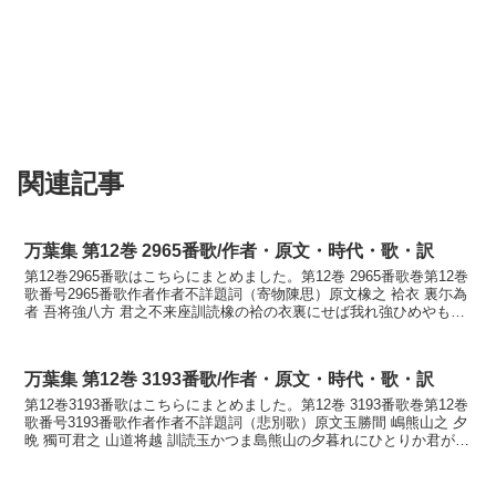
関連記事
万葉集 第12巻 2965番歌/作者・原文・時代・歌・訳
第12巻2965番歌はこちらにまとめました。第12巻 2965番歌巻第12巻
歌番号2965番歌作者作者不詳題詞（寄物陳思）原文橡之 袷衣 裏尓為
者 吾将強八方 君之不来座訓読橡の袷の衣裏にせば我れ強ひめやも君
が来まさぬかなつるはみの あはせ...
万葉集 第12巻 3193番歌/作者・原文・時代・歌・訳
第12巻3193番歌はこちらにまとめました。第12巻 3193番歌巻第12巻
歌番号3193番歌作者作者不詳題詞（悲別歌）原文玉勝間 嶋熊山之 夕
晩 獨可君之 山道将越 訓読玉かつま島熊山の夕暮れにひとりか君が山
道越ゆらむ かなたまかつま し...