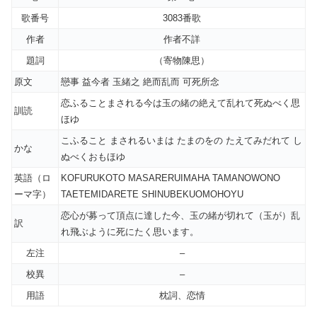
歌番号
3083番歌
作者
作者不詳
題詞
（寄物陳思）
原文
戀事 益今者 玉緒之 絶而乱而 可死所念
恋ふることまされる今は玉の緒の絶えて乱れて死ぬべく思
訓読
ほゆ
こふること まされるいまは たまのをの たえてみだれて し
かな
ぬべくおもほゆ
英語（ロ
KOFURUKOTO MASARERUIMAHA TAMANOWONO
ーマ字）
TAETEMIDARETE SHINUBEKUOMOHOYU
恋心が募って頂点に達した今、玉の緒が切れて（玉が）乱
訳
れ飛ぶように死にたく思います。
左注
–
校異
–
用語
枕詞、恋情