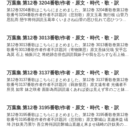
万葉集 第12巻 3204番歌/作者・原文・時代・歌・訳
第12巻3204番歌はこちらにまとめました。第12巻 3204番歌巻第12巻
歌番号3204番歌作者作者不詳題詞（悲別歌）原文玉葛 無行核 山菅乃
思乱而 戀乍将待訓読玉葛幸くいまさね山菅の思ひ乱れて恋ひつつ待
たむかなたまかづら さきくいまさ...
万葉集 第12巻 3013番歌/作者・原文・時代・歌・訳
第12巻3013番歌はこちらにまとめました。第12巻 3013番歌巻第12巻
歌番号3013番歌作者作者不詳題詞（寄物陳思）原文吾妹兒哉 安乎忘
為莫 石上 袖振川之 将絶跡念倍也訓読我妹子や我を忘らすな石上袖布
留川の絶えむと思へやかなわぎもこ...
万葉集 第12巻 3137番歌/作者・原文・時代・歌・訳
第12巻3137番歌はこちらにまとめました。第12巻 3137番歌巻第12巻
歌番号3137番歌作者作者不詳題詞（羇旅發思）原文遠有者 光儀者不
所見 如常 妹之咲者 面影為而訓読遠くあれば姿は見えず常のごと妹が
笑まひは面影にしてかなとほくあれ...
万葉集 第12巻 3195番歌/作者・原文・時代・歌・訳
第12巻3195番歌はこちらにまとめました。第12巻 3195番歌巻第12巻
歌番号3195番歌作者作者不詳題詞（悲別歌）原文磐城山 直越来益 礒
埼 許奴美乃濱尓 吾立将待訓読磐城山直越え来ませ礒崎の許奴美の浜
に我れ立ち待たむかないはきやま ...