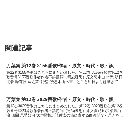
関連記事
万葉集 第12巻 3155番歌/作者・原文・時代・歌・訳
第12巻3155番歌はこちらにまとめました。第12巻 3155番歌巻第12巻
歌番号3155番歌作者作者不詳題詞（羇旅發思）原文悪木山 木悉 明日
従者 靡有社 妹之當将見訓読悪木山木末ことごと明日よりは靡きてあ
りこそ妹があたり見むかなあしきや...
万葉集 第12巻 3029番歌/作者・原文・時代・歌・訳
第12巻3029番歌はこちらにまとめました。第12巻 3029番歌巻第12巻
歌番号3029番歌作者作者不詳題詞（寄物陳思）原文貞能ｂ尓 依流白
浪 無間 思乎如何 妹尓難相訓読佐太の浦に寄する白波間なく思ふを何
か妹に逢ひかたきかなさだのうらに...