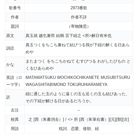
歌番号
2973番歌
作者
作者不詳
題詞
（寄物陳思）
原文
真玉就 越乞兼而 結鶴 言下紐之 <所>解日有米也
真玉つくをちこち兼ねて結びつる我が下紐の解くる日あら
訓読
めや
またまつく をちこちかねて むすびつる わがしたびもの と
かな
くるひあらめや
英語（ロ
MATAMATSUKU WOCHIKOCHIKANETE MUSUBITSURU
ーマ字）
WAGASHITABIMONO TOKURUHIARAMEYA
紐に通した玉のように遠くの玉も近くの玉も結びあった、
訳
その下紐が解ける日があるだろうか。
左注
–
校異
之 [西（朱書消去）] / <> 所 [西（朱筆右書）][元][類][古]
用語
枕詞、恋愛、後朝、紐