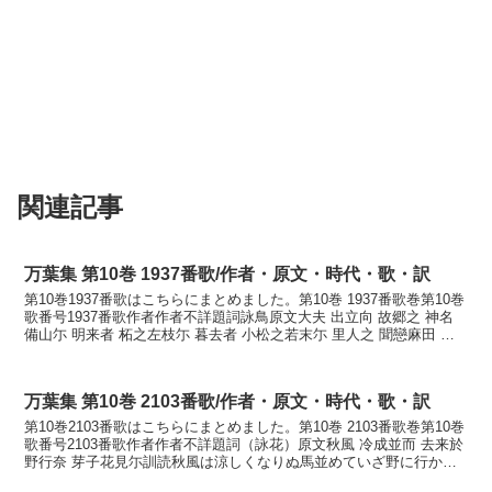
関連記事
万葉集 第10巻 1937番歌/作者・原文・時代・歌・訳
第10巻1937番歌はこちらにまとめました。第10巻 1937番歌巻第10巻
歌番号1937番歌作者作者不詳題詞詠鳥原文大夫 出立向 故郷之 神名
備山尓 明来者 柘之左枝尓 暮去者 小松之若末尓 里人之 聞戀麻田 山
彦乃 答響萬田 霍公鳥 都...
万葉集 第10巻 2103番歌/作者・原文・時代・歌・訳
第10巻2103番歌はこちらにまとめました。第10巻 2103番歌巻第10巻
歌番号2103番歌作者作者不詳題詞（詠花）原文秋風 冷成並而 去来於
野行奈 芽子花見尓訓読秋風は涼しくなりぬ馬並めていざ野に行かな
萩の花見にかなあきかぜは すずしく...