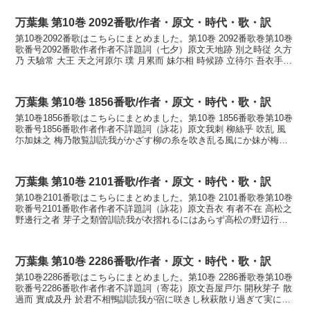
万葉集 第10巻 2092番歌/作者・原文・時代・歌・訳
第10巻2092番歌はこちらにまとめました。第10巻 2092番歌巻第10巻
歌番号2092番歌作者作者不詳題詞（七夕）原文天地跡 別之時従 久方
乃 天驗常 大王 天之河原尓 璞 月累而 妹尓相 時候跡 立待尓 吾衣手尓
秋風之 吹反者 立 ...
万葉集 第10巻 1856番歌/作者・原文・時代・歌・訳
第10巻1856番歌はこちらにまとめました。第10巻 1856番歌巻第10巻
歌番号1856番歌作者作者不詳題詞（詠花）原文我刺 柳絲乎 吹乱 風
尓加妹之 梅乃散覧訓読我がかざす柳の糸を吹き乱る風にか妹が梅の
散るらむかなわがかざす やなぎのい...
万葉集 第10巻 2101番歌/作者・原文・時代・歌・訳
第10巻2101番歌はこちらにまとめました。第10巻 2101番歌巻第10巻
歌番号2101番歌作者作者不詳題詞（詠花）原文吾衣 有者不在 高松之
野邊行之者 芽子之類曽訓読我が衣摺れるにはあらず高松の野辺行き
しかば萩の摺れるぞかなあがころも...
万葉集 第10巻 2286番歌/作者・原文・時代・歌・訳
第10巻2286番歌はこちらにまとめました。第10巻 2286番歌巻第10巻
歌番号2286番歌作者作者不詳題詞（寄花）原文吾屋戸尓 開秋芽子 散
過而 實成及丹 於君不相鴨訓読我が宿に咲きし秋萩散り過ぎて実にな