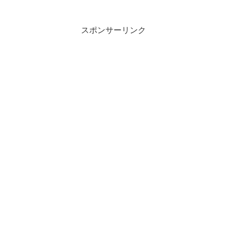
るまでに君に逢はぬかもかなわがや...
スポンサーリンク