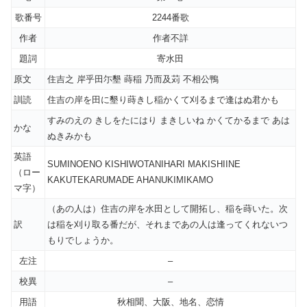
歌番号
2244番歌
作者
作者不詳
題詞
寄水田
原文
住吉之 岸乎田尓墾 蒔稲 乃而及苅 不相公鴨
訓読
住吉の岸を田に墾り蒔きし稲かくて刈るまで逢はぬ君かも
すみのえの きしをたにはり まきしいね かくてかるまで あは
かな
ぬきみかも
英語
SUMINOENO KISHIWOTANIHARI MAKISHIINE
（ロー
KAKUTEKARUMADE AHANUKIMIKAMO
マ字）
（あの人は）住吉の岸を水田として開拓し、稲を蒔いた。次
訳
は稲を刈り取る番だが、それまであの人は逢ってくれないつ
もりでしょうか。
左注
–
校異
–
用語
秋相聞、大阪、地名、恋情