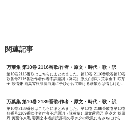
関連記事
万葉集 第10巻 2116番歌/作者・原文・時代・歌・訳
第10巻2116番歌はこちらにまとめました。第10巻 2116番歌巻第10巻
歌番号2116番歌作者作者不詳題詞（詠花）原文白露尓 荒争金手 咲芽
子 散惜兼 雨莫零根訓読白露に争ひかねて咲ける萩散らば惜しけむ雨
な降りそねかなしらつゆに あらそ...
万葉集 第10巻 2189番歌/作者・原文・時代・歌・訳
第10巻2189番歌はこちらにまとめました。第10巻 2189番歌巻第10巻
歌番号2189番歌作者作者不詳題詞（詠黄葉）原文露霜乃 寒夕之 秋風
丹 黄葉尓来毛 妻梨之木者訓読露霜の寒き夕の秋風にもみちにけらし
妻梨の木はかなつゆしもの さむき...