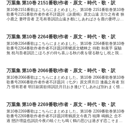
万葉集 第10巻 2151番歌/作者・原文・時代・歌・訳
第10巻2151番歌はこちらにまとめました。第10巻 2151番歌巻第10巻
歌番号2151番歌作者作者不詳題詞（詠鹿鳴）原文山遠 京尓之有者 狭
小鹿之 妻呼音者 乏毛有香訓読山遠き都にしあればさを鹿の妻呼ぶ声
は乏しくもあるかかなやまとほき ...
万葉集 第10巻 2264番歌/作者・原文・時代・歌・訳
第10巻2264番歌はこちらにまとめました。第10巻 2264番歌巻第10巻
歌番号2264番歌作者作者不詳題詞寄蟋原文蟋蟀之 待歡 秋夜乎 寐驗
無 枕与吾者訓読こほろぎの待ち喜ぶる秋の夜を寝る験なし枕と我れ
はかなこほろぎの まちよろこぶる ...
万葉集 第10巻 2066番歌/作者・原文・時代・歌・訳
第10巻2066番歌はこちらにまとめました。第10巻 2066番歌巻第10巻
歌番号2066番歌作者作者不詳題詞（七夕）原文擇月日 逢義之有者 別
乃 惜有君者 明日副裳欲得訓読月日おき逢ひてしあれば別れまく惜し
くある君は明日さへもがもかなつき...
万葉集 第10巻 2269番歌/作者・原文・時代・歌・訳
第10巻2269番歌はこちらにまとめました。第10巻 2269番歌巻第10巻
歌番号2269番歌作者作者不詳題詞寄鶴原文今夜乃 暁降 鳴鶴之 念不
過 戀許増益也訓読今夜の暁ぐたち鳴く鶴の思ひは過ぎず恋こそまさ
れかなこよひの あかときぐたち な...