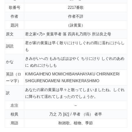
歌番号
2217番歌
作者
作者不詳
題詞
（詠黄葉）
原文
君之家<乃> 黄葉早者 落 四具礼乃雨尓 所沾良之母
君が家の黄葉は早く散りにけりしぐれの雨に濡れにけらし
訓読
も
きみがいへの もみちばははやく ちりにけり しぐれのあめ
かな
に ぬれにけらしも
英語（ロ
KIMIGAIHENO MOMICHIBAHAHAYAKU CHIRINIKERI
ーマ字）
SHIGURENOAMENI NURENIKERASHIMO
あなたの家の黄葉は早々と散ってしまいましたね。しぐれ
訳
に降られて濡れてしまったのでしょうか。
左注
–
校異
乃之 乃 [紀] / 早者 （塙） 者早
用語
秋雑歌、植物、季節