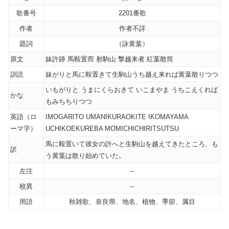
歌番号
2201番歌
作者
作者不詳
題詞
（詠黄葉）
原文
妹許跡 馬鞍置而 射駒山 撃越来者 紅葉散筒
訓読
妹がりと馬に鞍置きて生駒山うち越え来れば黄葉散りつつ
いもがりと うまにくらおきて いこまやま うちこえくれば
かな
もみちちりつつ
英語（ロ
IMOGARITO UMANIKURAOKITE IKOMAYAMA
ーマ字）
UCHIKOEKUREBA MOMICHICHIRITSUTSU
馬に鞍置いて彼女の許へと生駒山を越えてきたところ、も
訳
う黄葉は散り始めていた。
左注
–
校異
–
用語
秋雑歌、奈良県、地名、植物、季節、属目