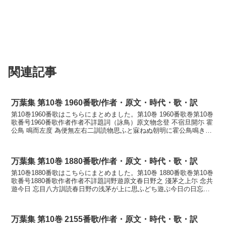
関連記事
万葉集 第10巻 1960番歌/作者・原文・時代・歌・訳
第10巻1960番歌はこちらにまとめました。第10巻 1960番歌巻第10巻
歌番号1960番歌作者作者不詳題詞（詠鳥）原文物念登 不宿旦開尓 霍
公鳥 鳴而左度 為便無左右二訓読物思ふと寐ねぬ朝明に霍公鳥鳴きて
さ渡るすべなきまでにかなものもふ...
万葉集 第10巻 1880番歌/作者・原文・時代・歌・訳
第10巻1880番歌はこちらにまとめました。第10巻 1880番歌巻第10巻
歌番号1880番歌作者作者不詳題詞野遊原文春日野之 淺茅之上尓 念共
遊今日 忘目八方訓読春日野の浅茅が上に思ふどち遊ぶ今日の日忘ら
えめやもかなかすがのの あさぢが...
万葉集 第10巻 2155番歌/作者・原文・時代・歌・訳