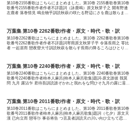
第10巻2155番歌はこちらにまとめました。第10巻 2155番歌巻第10巻
歌番号2155番歌作者作者不詳題詞（詠鹿鳴）原文秋芽子之 開有野邊
左鹿者 落巻惜見 鳴去物乎訓読秋萩の咲たる野辺にさを鹿は散らまく
惜しみ鳴き行くものをかなあきはぎ...
万葉集 第10巻 2262番歌/作者・原文・時代・歌・訳
第10巻2262番歌はこちらにまとめました。第10巻 2262番歌巻第10巻
歌番号2262番歌作者作者不詳題詞寄雨原文秋芽子乎 令落長雨之 零比
者 一起居而 戀夜曽大寸訓読秋萩を散らす長雨の降るころはひとり起
き居て恋ふる夜ぞ多きかなあきはぎ...
万葉集 第10巻 2240番歌/作者・原文・時代・歌・訳
第10巻2240番歌はこちらにまとめました。第10巻 2240番歌巻第10巻
歌番号2240番歌作者柿本人麻呂(柿本人麻呂歌集)題詞-原文誰彼 我莫
問 九月 露沾乍 君待吾訓読誰ぞかれと我れをな問ひそ九月の露に濡れ
つつ君待つ我れをかなたぞかれ...
万葉集 第10巻 2011番歌/作者・原文・時代・歌・訳
第10巻2011番歌はこちらにまとめました。第10巻 2011番歌巻第10巻
歌番号2011番歌作者柿本人麻呂(柿本人麻呂歌集)題詞（七夕）原文天
漢 已向立而 戀等尓 事谷将告 つ言及者訓読天の川い向ひ立ちて恋し
らに言だに告げむ妻と言ふまでは...