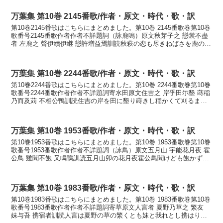
万葉集 第10巻 2145番歌/作者・原文・時代・歌・訳
第10巻2145番歌はこちらにまとめました。第10巻 2145番歌巻第10巻
歌番号2145番歌作者作者不詳題詞（詠鹿鳴）原文秋芽子之 戀裳不盡
者 左鹿之 聲伊續伊継 戀許増益焉訓読秋萩の恋も尽きねばさを鹿の声
い継ぎい継ぎ恋こそまされかなあき...
万葉集 第10巻 2244番歌/作者・原文・時代・歌・訳
第10巻2244番歌はこちらにまとめました。第10巻 2244番歌巻第10巻
歌番号2244番歌作者作者不詳題詞寄水田原文住吉之 岸乎田尓墾 蒔稲
乃而及苅 不相公鴨訓読住吉の岸を田に墾り蒔きし稲かくて刈るまで
逢はぬ君かもかなすみのえの きし...
万葉集 第10巻 1953番歌/作者・原文・時代・歌・訳
第10巻1953番歌はこちらにまとめました。第10巻 1953番歌巻第10巻
歌番号1953番歌作者作者不詳題詞（詠鳥）原文五月山 宇能花月夜 霍
公鳥 雖聞不飽 又鳴鴨訓読五月山卯の花月夜霍公鳥聞けども飽かずま
た鳴かぬかもかなさつきやま うの...
万葉集 第10巻 1983番歌/作者・原文・時代・歌・訳
第10巻1983番歌はこちらにまとめました。第10巻 1983番歌巻第10巻
歌番号1983番歌作者作者不詳題詞寄草原文人言者 夏野乃草之 繁友
妹与吾 携宿者訓読人言は夏野の草の繁くとも妹と我れとし携はり寝