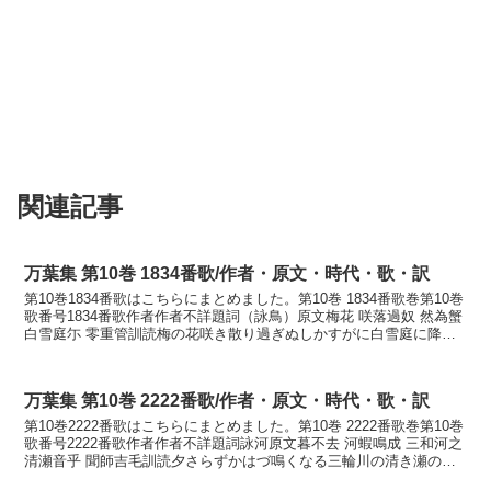
関連記事
万葉集 第10巻 1834番歌/作者・原文・時代・歌・訳
第10巻1834番歌はこちらにまとめました。第10巻 1834番歌巻第10巻
歌番号1834番歌作者作者不詳題詞（詠鳥）原文梅花 咲落過奴 然為蟹
白雪庭尓 零重管訓読梅の花咲き散り過ぎぬしかすがに白雪庭に降り
しきりつつかなうめのはな さきち...
万葉集 第10巻 2222番歌/作者・原文・時代・歌・訳
第10巻2222番歌はこちらにまとめました。第10巻 2222番歌巻第10巻
歌番号2222番歌作者作者不詳題詞詠河原文暮不去 河蝦鳴成 三和河之
清瀬音乎 聞師吉毛訓読夕さらずかはづ鳴くなる三輪川の清き瀬の音
を聞かくしよしもかなゆふさらず ...