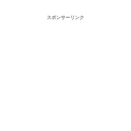
ばかなひとごとは なつののくさの ...
スポンサーリンク