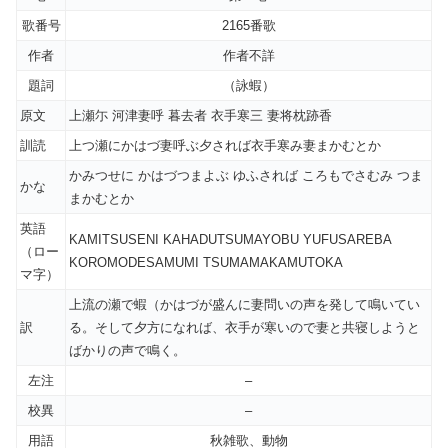
歌番号
2165番歌
作者
作者不詳
題詞
（詠蝦）
原文
上瀬尓 河津妻呼 暮去者 衣手寒三 妻将枕跡香
訓読
上つ瀬にかはづ妻呼ぶ夕されば衣手寒み妻まかむとか
かみつせに かはづつまよぶ ゆふされば ころもでさむみ つま
かな
まかむとか
英語
KAMITSUSENI KAHADUTSUMAYOBU YUFUSAREBA
（ロー
KOROMODESAMUMI TSUMAMAKAMUTOKA
マ字）
上流の瀬で蝦（かはづが盛んに妻問いの声を発して鳴いてい
訳
る。そして夕方になれば、衣手が寒いので妻と共寝しようと
ばかりの声で鳴く。
左注
–
校異
–
用語
秋雑歌、動物