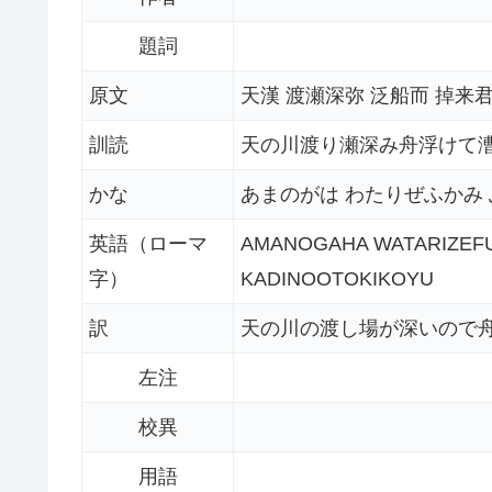
題詞
原文
天漢 渡瀬深弥 泛船而 掉来君
訓読
天の川渡り瀬深み舟浮けて
かな
あまのがは わたりぜふかみ
英語（ローマ
AMANOGAHA WATARIZEFU
字）
KADINOOTOKIKOYU
訳
天の川の渡し場が深いので
左注
校異
用語