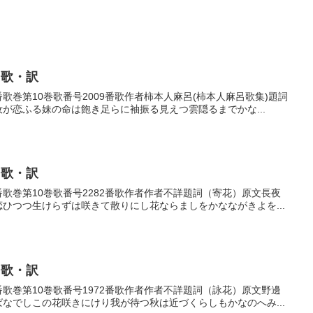
・歌・訳
9番歌巻第10巻歌番号2009番歌作者柿本人麻呂(柿本人麻呂歌集)題詞
汝が恋ふる妹の命は飽き足らに袖振る見えつ雲隠るまでかな...
・歌・訳
82番歌巻第10巻歌番号2282番歌作者作者不詳題詞（寄花）原文長夜
恋ひつつ生けらずは咲きて散りにし花ならましをかなながきよを...
・歌・訳
72番歌巻第10巻歌番号1972番歌作者作者不詳題詞（詠花）原文野邊
ばなでしこの花咲きにけり我が待つ秋は近づくらしもかなのへみ...