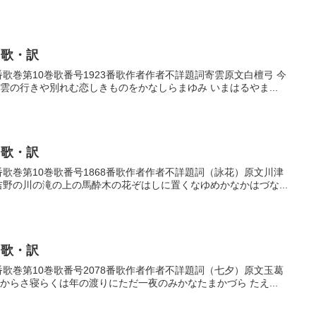
・歌・訳
3番歌巻第10巻歌番号1923番歌作者作者不詳題詞寄雲原文白檀弓 今
雲の行きや別れむ恋しきものをかなしらまゆみ いまはるやま...
・歌・訳
68番歌巻第10巻歌番号1868番歌作者作者不詳題詞（詠花）原文川津
吉野の川の滝の上の馬酔木の花ぞはしに置くなゆめかなかはづな...
・歌・訳
78番歌巻第10巻歌番号2078番歌作者作者不詳題詞（七夕）原文玉葛
からさ寝らくは年の渡りにただ一夜のみかなたまかづら たえ...