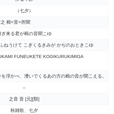
（七夕）
之 楫<音>所聞
漕ぎ来る君が楫の音聞こゆ
 ふねうけて こぎくるきみが かぢのおときこゆ
KAMI FUNEUKETE KOGIKURUKIMIGA
舟を浮かべ、漕いでくるあの方の楫の音が聞こえる。
–
之音 音 [元][類]
秋雑歌、七夕