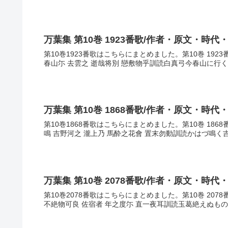
万葉集 第10巻 1923番歌/作者・原文・時代
第10巻1923番歌はこちらにまとめました。第10巻 192
春山尓 去雲之 逝哉将別 戀敷物乎訓読白真弓今春山に行く
万葉集 第10巻 1868番歌/作者・原文・時代
第10巻1868番歌はこちらにまとめました。第10巻 18
鳴 吉野河之 瀧上乃 馬酔之花會 置末勿動訓読かはづ鳴く
万葉集 第10巻 2078番歌/作者・原文・時代
第10巻2078番歌はこちらにまとめました。第10巻 20
不絶物可良 佐宿者 年之度尓 直一夜耳訓読玉葛絶えぬもの