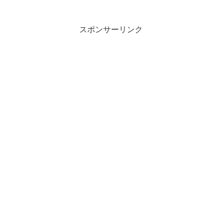
かたぶきぬかなきみにこひ しなえ...
スポンサーリンク