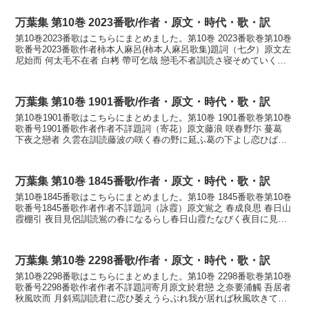
万葉集 第10巻 2023番歌/作者・原文・時代・歌・訳
第10巻2023番歌はこちらにまとめました。第10巻 2023番歌巻第10巻
歌番号2023番歌作者柿本人麻呂(柿本人麻呂歌集)題詞（七夕）原文左
尼始而 何太毛不在者 白栲 帶可乞哉 戀毛不者訓読さ寝そめていくだ
もあらねば白栲の帯乞ふべしや恋...
万葉集 第10巻 1901番歌/作者・原文・時代・歌・訳
第10巻1901番歌はこちらにまとめました。第10巻 1901番歌巻第10巻
歌番号1901番歌作者作者不詳題詞（寄花）原文藤浪 咲春野尓 蔓葛
下夜之戀者 久雲在訓読藤波の咲く春の野に延ふ葛の下よし恋ひば久
しくもあらむかなふぢなみの さくは...
万葉集 第10巻 1845番歌/作者・原文・時代・歌・訳
第10巻1845番歌はこちらにまとめました。第10巻 1845番歌巻第10巻
歌番号1845番歌作者作者不詳題詞（詠霞）原文鴬之 春成良思 春日山
霞棚引 夜目見侶訓読鴬の春になるらし春日山霞たなびく夜目に見れ
どもかなうぐひすの はるになるら...
万葉集 第10巻 2298番歌/作者・原文・時代・歌・訳
第10巻2298番歌はこちらにまとめました。第10巻 2298番歌巻第10巻
歌番号2298番歌作者作者不詳題詞寄月原文於君戀 之奈要浦觸 吾居者
秋風吹而 月斜焉訓読君に恋ひ萎えうらぶれ我が居れば秋風吹きて月