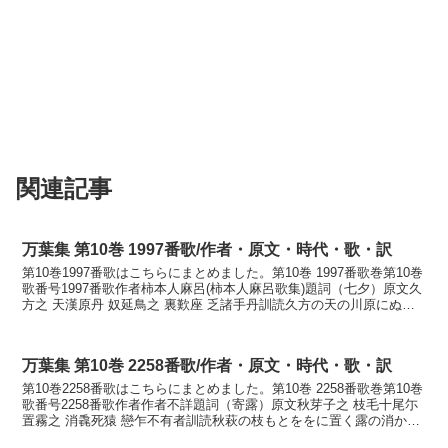
関連記事
万葉集 第10巻 1997番歌/作者・原文・時代・歌・訳
第10巻1997番歌はこちらにまとめました。第10巻 1997番歌巻第10巻
歌番号1997番歌作者柿本人麻呂(柿本人麻呂歌集)題詞（七夕）原文久
方之 天漢原丹 奴延鳥之 裏歎座 乏諸手丹訓読久方の天の川原にぬえ
鳥のうら歎げましつすべなきまで...
万葉集 第10巻 2258番歌/作者・原文・時代・歌・訳
第10巻2258番歌はこちらにまとめました。第10巻 2258番歌巻第10巻
歌番号2258番歌作者作者不詳題詞（寄露）原文秋芽子之 枝毛十尾尓
置霧之 消毳死猿 戀乍不有者訓読秋萩の枝もとををに置く露の消かも
しなまし恋ひつつあらずはかなあき...