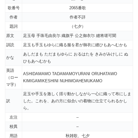
歌番号
2065番歌
作者
作者不詳
題詞
（七夕）
原文
足玉母 手珠毛由良尓 織旗乎 公之御衣尓 縫将堪可聞
訓読
足玉も手玉もゆらに織る服を君が御衣に縫ひもあへむかも
あしだまも ただまもゆらに おるはたを きみがみけしに ぬ
かな
ひもあへむかも
英語
ASHIDAMAMO TADAMAMOYURANI ORUHATAWO
（ロー
KIMIGAMIKESHINI NUHIMOAHEMUKAMO
マ字）
足玉や手玉を激しく揺り動かしながら一心に織って布にしま
訳
した。これを、あの方に似合いの着物に仕立てられるかし
ら。
左注
–
校異
–
用語
秋雑歌、七夕