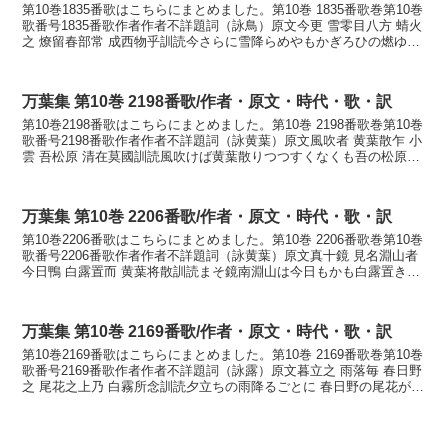
第10巻1835番歌はこちらにまとめました。第10巻 1835番歌巻第10巻
歌番号1835番歌作者作者不詳題詞（詠鳥）原文今更 雪零目八方 蜻火
之 燎留春部常 成西物乎訓読今さらに雪降らめやもかぎろひの燃ゆる
春へとなりにしものをかないまさら...
万葉集 第10巻 2198番歌/作者・原文・時代・歌・訳
第10巻2198番歌はこちらにまとめました。第10巻 2198番歌巻第10巻
歌番号2198番歌作者作者不詳題詞（詠黄葉）原文風吹者 黄葉散乍 小
雲 吾松原 清在莫國訓読風吹けば黄葉散りつつすくなくも吾の松原清
くあらなくにかなかぜふけば もみ...
万葉集 第10巻 2206番歌/作者・原文・時代・歌・訳
第10巻2206番歌はこちらにまとめました。第10巻 2206番歌巻第10巻
歌番号2206番歌作者作者不詳題詞（詠黄葉）原文真十鏡 見名淵山者
今日鴨 白露置而 黄葉将散訓読まそ鏡南淵山は今日もかも白露置きて
黄葉散るらむかなまそかがみ みな...
万葉集 第10巻 2169番歌/作者・原文・時代・歌・訳
第10巻2169番歌はこちらにまとめました。第10巻 2169番歌巻第10巻
歌番号2169番歌作者作者不詳題詞（詠露）原文暮立之 雨落毎 春日野
之 尾花之上乃 白霧所念訓読夕立ちの雨降るごとに 春日野の尾花が上
の白露思ほゆかなゆふだちの...