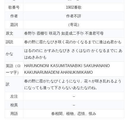
歌番号
1902番歌
作者
作者不詳
題詞
（寄花）
原文
春野尓 霞棚引 咲花乃 如是成二手尓 不逢君可母
訓読
春の野に霞たなびき咲く花のかくなるまでに逢はぬ君かも
はるののに かすみたなびき さくはなの かくなるまでに あ
かな
はぬきみかも
英語（ロ
HARUNONONI KASUMITANABIKI SAKUHANANO
ーマ字）
KAKUNARUMADENI AHANUKIMIKAMO
春の野に霞がたなびくようになり、花々が咲き乱れるよう
訳
になっても逢って下さらないあなたなのね。
左注
–
校異
–
用語
春相聞、植物、恋情、恨み