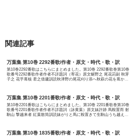
関連記事
万葉集 第10巻 2292番歌/作者・原文・時代・歌・訳
第10巻2292番歌はこちらにまとめました。第10巻 2292番歌巻第10巻
歌番号2292番歌作者作者不詳題詞（寄花）原文蜒野之 尾花苅副 秋芽
子之 花乎葺核 君之借廬訓読秋津野の尾花刈り添へ秋萩の花を葺かさ
ね君が仮廬にかなあきづのの をば...
万葉集 第10巻 2201番歌/作者・原文・時代・歌・訳
第10巻2201番歌はこちらにまとめました。第10巻 2201番歌巻第10巻
歌番号2201番歌作者作者不詳題詞（詠黄葉）原文妹許跡 馬鞍置而 射
駒山 撃越来者 紅葉散筒訓読妹がりと馬に鞍置きて生駒山うち越え来
れば黄葉散りつつかないもがりと ...
万葉集 第10巻 1835番歌/作者・原文・時代・歌・訳