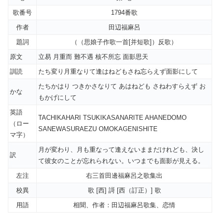
歌番号
1794番歌
作者
田辺福麻呂
題詞
（（思娘子作歌一首[并短歌]）反歌）
原文
立易 月重而 難不遇 核不所忘 面影思天
訓読
たち変り月重なりて逢はねどもさね忘らえず面影にして
たちかはり つきかさなりて あはねども さねわすらえず お
かな
もかげにして
英語
TACHIKAHARI TSUKIKASANARITE AHANEDOMO
（ロー
SANEWASURAEZU OMOKAGENISHITE
マ字）
月が変わり、月も重なって逢えないままだけれども、決し
訳
て彼女のことが忘れられない。いつまでも面影が見える。
左注
右三首田邊福麻呂之歌集出
校異
歌 [西] 謌 [西（訂正）] 歌
用語
相聞、作者：田辺福麻呂歌集、恋情