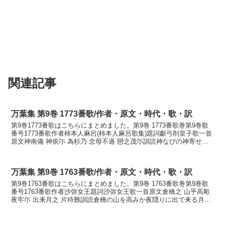
関連記事
万葉集 第9巻 1773番歌/作者・原文・時代・歌・訳
第9巻1773番歌はこちらにまとめました。第9巻 1773番歌巻第9巻歌
番号1773番歌作者柿本人麻呂(柿本人麻呂歌集)題詞獻弓削皇子歌一首
原文神南備 神依尓 為杉乃 念母不過 戀之茂尓訓読神なびの神寄せ板
にする杉の思ひも過ぎず恋の繁きにか...
万葉集 第9巻 1763番歌/作者・原文・時代・歌・訳
第9巻1763番歌はこちらにまとめました。第9巻 1763番歌巻第9巻歌
番号1763番歌作者沙弥女王題詞沙弥女王歌一首原文倉橋之 山乎高歟
夜牢尓 出来月之 片待難訓読倉橋の山を高みか夜隠りに出で来る月の
片待ちかたきかなくらはしの やまをた...