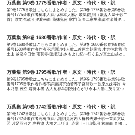
万葉集 第9巻 1775番歌/作者・原文・時代・歌・訳
第9巻1775番歌はこちらにまとめました。第9巻 1775番歌巻第9巻歌
番号1775番歌作者柿本人麻呂(柿本人麻呂歌集)題詞（獻舎人皇子歌二
首）原文泊瀬河 夕渡来而 我妹兒何 家門 近舂二家里訓読泊瀬川夕渡
り来て我妹子が家の金門に近づきにけ...
万葉集 第9巻 1680番歌/作者・原文・時代・歌・訳
第9巻1680番歌はこちらにまとめました。第9巻 1680番歌巻第9巻歌
番号1680番歌作者作者不詳題詞後人歌二首原文朝裳吉 木方徃君我 信
土山 越濫今日曽 雨莫零根訓読あさもよし紀へ行く君が真土山越ゆら
む今日ぞ雨な降りそねかなあさもよし ...
万葉集 第9巻 1795番歌/作者・原文・時代・歌・訳
第9巻1795番歌はこちらにまとめました。第9巻 1795番歌巻第9巻歌
番号1795番歌作者作者不詳題詞宇治若郎子宮所歌一首原文妹等許 今
木乃嶺 茂立 嬬待木者 古人見祁牟訓読妹らがり今木の嶺に茂り立つ嬬
松の木は古人見けむかないもらがり い...
万葉集 第9巻 1742番歌/作者・原文・時代・歌・訳
第9巻1742番歌はこちらにまとめました。第9巻 1742番歌巻第9巻歌
番号1742番歌作者高橋虫麻呂題詞見河内大橋獨去娘子歌一首原文級
照 片足羽河之 左丹塗 大橋之上従 紅 赤裳十引 山藍用 衣服而 直獨 伊
渡為兒者 若草乃 夫香有良武 ...