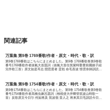
関連記事
万葉集 第9巻 1769番歌/作者・原文・時代・歌・訳
第9巻1769番歌はこちらにまとめました。第9巻 1769番歌巻第9巻歌
番号1769番歌作者抜氣大首題詞（抜氣大首任筑紫時娶豊前國娘子紐
兒作歌三首）原文如是耳志 戀思度者 霊剋 命毛吾波 惜雲奈師訓読か
くのみし恋ひしわたればたまきはる命も我...
万葉集 第9巻 1754番歌/作者・原文・時代・歌・訳
第9巻1754番歌はこちらにまとめました。第9巻 1754番歌巻第9巻歌
番号1754番歌作者高橋虫麻呂題詞（検税使大伴卿登筑波山時歌一
首）反歌原文今日尓 何如将及 筑波嶺 昔人之 将来其日毛訓読今日の
日にいかにかしかむ筑波嶺に昔の人の来けむ...