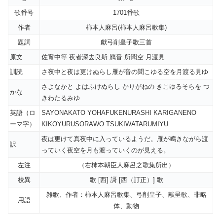
歌番号
1701番歌
作者
柿本人麻呂(柿本人麻呂歌集)
題詞
獻弓削皇子歌三首
原文
佐宵中等 夜者深去良斯 鴈音 所聞空 月渡見
訓読
さ夜中と夜は更けぬらし雁が音の聞こゆる空を月渡る見ゆ
さよなかと よはふけぬらし かりがねの きこゆるそらを つ
かな
きわたるみゆ
英語（ロ
SAYONAKATO YOHAFUKENURASHI KARIGANENO
ーマ字）
KIKOYURUSORAWO TSUKIWATARUMIYU
夜は更けて真夜中に入っているようだ。雁が鳴きながら渡
訳
っていく夜空を月も渡っていくのが見える。
左注
（右柿本朝臣人麻呂之歌集所出）
校異
歌 [西] 謌 [西（訂正）] 歌
雑歌、作者：柿本人麻呂歌集、弓削皇子、献呈歌、非略
用語
体、動物