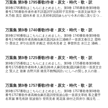
万葉集 第9巻 1795番歌/作者・原文・時代・歌・訳
第9巻1795番歌はこちらにまとめました。第9巻 1795番歌巻第9巻歌
番号1795番歌作者作者不詳題詞宇治若郎子宮所歌一首原文妹等許 今
木乃嶺 茂立 嬬待木者 古人見祁牟訓読妹らがり今木の嶺に茂り立つ嬬
松の木は古人見けむかないもらがり い...
万葉集 第9巻 1740番歌/作者・原文・時代・歌・訳
第9巻1740番歌はこちらにまとめました。第9巻 1740番歌巻第9巻歌
番号1740番歌作者高橋虫麻呂題詞詠水江浦嶋子一首原文春日之 霞時
尓 墨吉之 岸尓出居而 釣船之 得良布見者 之 事曽所念 水江之 浦嶋兒
之 堅魚釣 鯛釣矜 及七日 家...
万葉集 第9巻 1725番歌/作者・原文・時代・歌・訳
第9巻1725番歌はこちらにまとめました。第9巻 1725番歌巻第9巻歌
番号1725番歌作者柿本人麻呂(柿本人麻呂歌集)題詞麻呂歌一首原文古
之 賢人之 遊兼 吉野川原 雖見不飽鴨訓読いにしへの賢しき人の遊び
けむ吉野の川原見れど飽かぬかもかな...
万葉集 第9巻 1757番歌/作者・原文・時代・歌・訳
第9巻1757番歌はこちらにまとめました。第9巻 1757番歌巻第9巻歌
番号1757番歌作者高橋虫麻呂題詞登筑波山歌一首原文草枕 客之憂乎
名草漏 事毛有跡 筑波嶺尓 登而見者 尾花落 師付之田井尓 鴈泣毛 寒
来喧奴 新治乃 鳥羽能淡海毛 ...