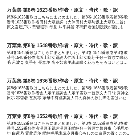
万葉集 第8巻 1623番歌/作者・原文・時代・歌・訳
第8巻1623番歌はこちらにまとめました。第8巻 1623番歌巻第8巻歌
番号1623番歌作者田村大嬢題詞（大伴田村大嬢与坂上大嬢歌二首）
原文吾屋戸尓 黄變蝦手 毎見 妹乎懸管 不戀日者無訓読我が宿にもみ
つ蝦手見るごとに妹を懸けつつ恋ひぬ日は...
万葉集 第8巻 1548番歌/作者・原文・時代・歌・訳
第8巻1548番歌はこちらにまとめました。第8巻 1548番歌巻第8巻歌
番号1548番歌作者坂上郎女題詞大伴坂上郎女晩芽子歌一首原文咲花
毛 呂波Ｑ 奥手有 長意尓 尚不如家里訓読咲く花もをそろはいとはし
おくてなる長き心になほしかずけりかなさ...
万葉集 第8巻 1636番歌/作者・原文・時代・歌・訳
第8巻1636番歌はこちらにまとめました。第8巻 1636番歌巻第8巻歌
番号1636番歌作者舎人娘子題詞舎人娘子雪歌一首原文大口能 真神之
原尓 零雪者 甚莫零 家母不有國訓読大口の真神の原に降る雪はいたく
な降りそ家もあらなくにかなおほくちの...
万葉集 第8巻 1552番歌/作者・原文・時代・歌・訳
第8巻1552番歌はこちらにまとめました。第8巻 1552番歌巻第8巻歌
番号1552番歌作者湯原王題詞湯原王蟋蟀歌一首原文暮月夜 心毛思努
尓 白露乃 置此庭尓 蟋蟀鳴毛訓読夕月夜心もしのに白露の置くこの庭