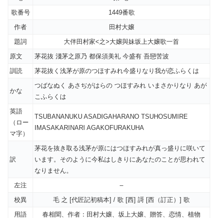
歌番号
1449番歌
作者
田村大嬢
題詞
大伴田村家<之>大嬢與妹坂上大嬢歌一首
原文
茅花抜 淺茅之原乃 都保須美礼 今盛有 吾戀苦波
訓読
茅花抜く浅茅が原のつほすみれ今盛りなり我が恋ふらくは
つばなぬく あさぢがはらの つほすみれ いまさかりなり あが
かな
こふらくは
英語
TSUBANANUKU ASADIGAHARANO TSUHOSUMIRE
（ロー
IMASAKARINARI AGAKOFURAKUHA
マ字）
茅花を抜き取る浅茅が原にはつほすみれが真っ盛りに咲いて
訳
います。そのように今私はしきりにあなたのことが思われて
なりません。
左注
–
校異
毛 之 [代匠記初稿本] / 歌 [西] 謌 [西（訂正）] 歌
用語
春相聞、作者：田村大嬢、坂上大嬢、贈答、恋情、植物