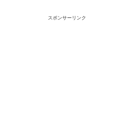
にこほろぎ鳴くもかなゆふづくよ ここ...
スポンサーリンク