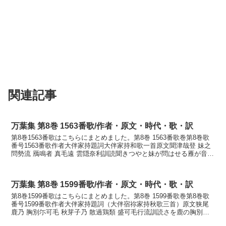
関連記事
万葉集 第8巻 1563番歌/作者・原文・時代・歌・訳
第8巻1563番歌はこちらにまとめました。第8巻 1563番歌巻第8巻歌
番号1563番歌作者大伴家持題詞大伴家持和歌一首原文聞津哉登 妹之
問勢流 鴈鳴者 真毛遠 雲隠奈利訓読聞きつやと妹が問はせる雁が音は
まことも遠く雲隠るなりかなききつやと...
万葉集 第8巻 1599番歌/作者・原文・時代・歌・訳
第8巻1599番歌はこちらにまとめました。第8巻 1599番歌巻第8巻歌
番号1599番歌作者大伴家持題詞（大伴宿祢家持秋歌三首）原文狭尾
鹿乃 胸別尓可毛 秋芽子乃 散過鶏類 盛可毛行流訓読さを鹿の胸別け
にかも秋萩の散り過ぎにける盛りかも去ぬ...