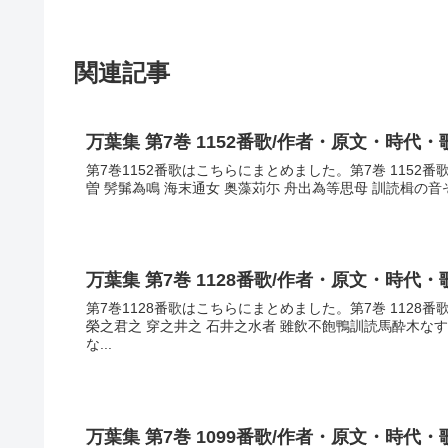
関連記事
万葉集 第7巻 1152番歌/作者・原文・時代・
第7巻1152番歌はこちらにまとめました。第7巻 1152
曽 髣髴為鳴 海末通女 奥藻苅尓 舟出為等思母 訓読楫の
万葉集 第7巻 1128番歌/作者・原文・時代・
第7巻1128番歌はこちらにまとめました。第7巻 1128
榮之君之 穿之井之 石井之水者 雖飲不飽鴨訓読馬酔木
な...
万葉集 第7巻 1099番歌/作者・原文・時代・