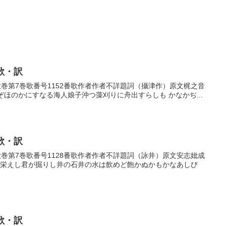
歌・訳
番歌巻第7巻歌番号1152番歌作者作者不詳題詞（攝津作）原文梶之音
音ぞほのかにすなる海人娘子沖つ藻刈りに舟出すらしも かなかぢ...
歌・訳
番歌巻第7巻歌番号1128番歌作者作者不詳題詞（詠井）原文安志妣成
なす栄えし君が掘りし井の石井の水は飲めど飽かぬかもかなあしび
歌・訳