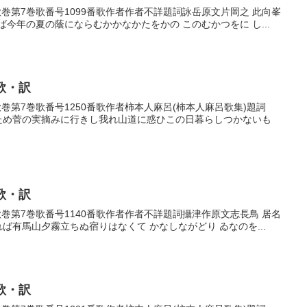
番歌巻第7巻歌番号1099番歌作者作者不詳題詞詠岳原文片岡之 此向峯
今年の夏の蔭にならむかかなかたをかの このむかつをに し...
歌・訳
番歌巻第7巻歌番号1250番歌作者柿本人麻呂(柿本人麻呂歌集)題詞
がため菅の実摘みに行きし我れ山道に惑ひこの日暮らしつかないも
歌・訳
番歌巻第7巻歌番号1140番歌作者作者不詳題詞攝津作原文志長鳥 居名
れば有馬山夕霧立ちぬ宿りはなくて かなしながどり ゐなのを...
歌・訳