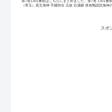
第7巻1301番歌はこちらにまとめました。第7巻 1301
（寄玉）原文海神 手纒持在 玉故 石浦廻 潜為鴨訓読海神
スポ