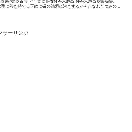
番歌巻第7巻歌番号1301番歌作者柿本人麻呂(柿本人麻呂歌集)題詞
の手に巻き持てる玉故に礒の浦廻に潜きするかもかなわたつみの ...
ンサーリンク