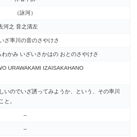
（詠河）
去河之 音之清左
いざ率川の音のさやけさ
らわかみ いざいさかはの おとのさやけさ
O URAWAKAMI IZAISAKAHANO
しいのでいざ誘ってみようか、という、その率川
こと。
–
–