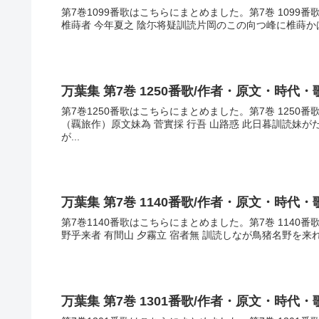
第7巻1099番歌はこちらにまとめました。第7巻 1099
椎蒔者 今年夏之 陰尓将疑訓読片岡のこの向つ峰に椎蒔かば
万葉集 第7巻 1250番歌/作者・原文・時代・
第7巻1250番歌はこちらにまとめました。第7巻 1250
（覊旅作）原文妹為 菅實採 行吾 山路惑 此日暮訓読妹
が...
万葉集 第7巻 1140番歌/作者・原文・時代・
第7巻1140番歌はこちらにまとめました。第7巻 1140
野乎来者 有間山 夕霧立 宿者無 訓読しなが鳥猪名野を来
万葉集 第7巻 1301番歌/作者・原文・時代・