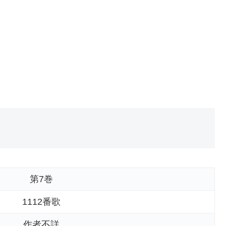
第7巻
1112番歌
作者不詳