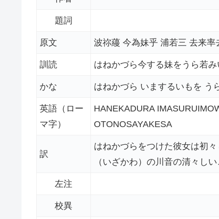
題詞
原文
波祢蘰 今為妹乎 浦若三 去来率
訓読
はねかづら今する妹をうら若み
かな
はねかづら いまするいもを う
英語（ロー
HANEKADURA IMASURUIMOW
マ字）
OTONOSAYAKESA
はねかづらをつけた彼女は初々
訳
（いざかわ）の川音の清々しい
左注
校異