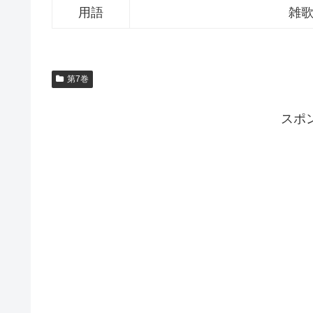
用語
雑
第7巻
スポ