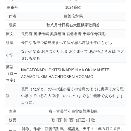
歌番号
1024番歌
作者
巨曽倍對馬
題詞
秋八月廿日宴右大臣橘家歌四首
原文
長門有 奥津借嶋 奥真經而 吾念君者 千歳尓母我毛
訓読
長門なる沖つ借島奥まへて我が思ふ君は千年にもがも
ながとなる おきつかりしま おくまへて あがもふきみは ちと
かな
せにもがも
英語
NAGATONARU OKITSUKARISHIMA OKUMAHETE
（ロー
AGAMOFUKIMIHA CHITOSENIMOGAMO
マ字）
長門（ながと）の沖の遙か遠くの借島のように奥深くから思
訳
い慕っている右大臣様、いついつまでもご健勝であられます
ように。
左注
右一首長門守巨曽倍對馬朝臣
校異
歌 [西] 謌 [西（訂正）] 歌
雑歌、作者：巨曽倍對馬、橘諸兄、天平１１年８月２０日、