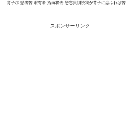
背子尓 戀者苦 暇有者 拾而将去 戀忘貝訓読我が背子に恋ふれば苦し
暇あらば拾ひて行かむ恋忘貝かなわがせこに...
スポンサーリンク