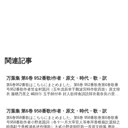
関連記事
万葉集 第6巻 952番歌/作者・原文・時代・歌・訳
第6巻952番歌はこちらにまとめました。第6巻 952番歌巻第6巻歌番
号952番歌作者笠金村題詞（五年戊辰幸于難波宮時作歌四首）原文韓
衣 服楢乃里之 嶋待尓 玉乎師付牟 好人欲得食訓読韓衣着奈良の里の
嶋松に玉をし付けむよき人もがもかなからこ...
万葉集 第6巻 958番歌/作者・原文・時代・歌・訳
第6巻958番歌はこちらにまとめました。第6巻 958番歌巻第6巻歌番
号958番歌作者小野老題詞（冬十一月大宰官人等奉拜香椎廟訖退歸之
時馬駐于香椎浦各述作懐歌）大貳小野老朝臣歌一首原文時風 應吹成