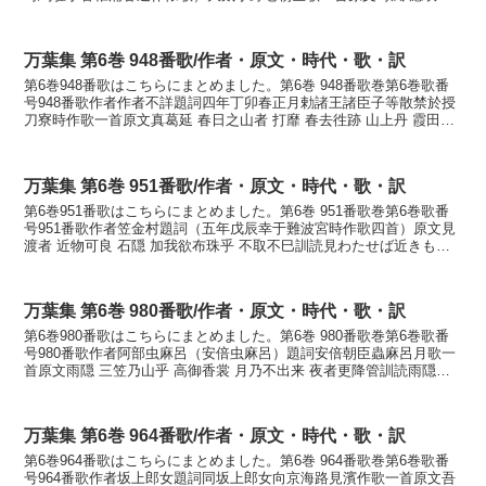
奴 香椎滷 潮干ｂ尓 玉藻苅而名訓読時つ風吹...
万葉集 第6巻 948番歌/作者・原文・時代・歌・訳
第6巻948番歌はこちらにまとめました。第6巻 948番歌巻第6巻歌番
号948番歌作者作者不詳題詞四年丁卯春正月勅諸王諸臣子等散禁於授
刀寮時作歌一首原文真葛延 春日之山者 打靡 春去徃跡 山上丹 霞田名
引 高圓尓 鴬鳴沼 物部乃 八十友能者...
万葉集 第6巻 951番歌/作者・原文・時代・歌・訳
第6巻951番歌はこちらにまとめました。第6巻 951番歌巻第6巻歌番
号951番歌作者笠金村題詞（五年戊辰幸于難波宮時作歌四首）原文見
渡者 近物可良 石隠 加我欲布珠乎 不取不巳訓読見わたせば近きもの
から岩隠りかがよふ玉を取らずはやまじかな...
万葉集 第6巻 980番歌/作者・原文・時代・歌・訳
第6巻980番歌はこちらにまとめました。第6巻 980番歌巻第6巻歌番
号980番歌作者阿部虫麻呂（安倍虫麻呂）題詞安倍朝臣蟲麻呂月歌一
首原文雨隠 三笠乃山乎 高御香裳 月乃不出来 夜者更降管訓読雨隠り
御笠の山を高みかも月の出で来ぬ夜はくたち...
万葉集 第6巻 964番歌/作者・原文・時代・歌・訳
第6巻964番歌はこちらにまとめました。第6巻 964番歌巻第6巻歌番
号964番歌作者坂上郎女題詞同坂上郎女向京海路見濱作歌一首原文吾