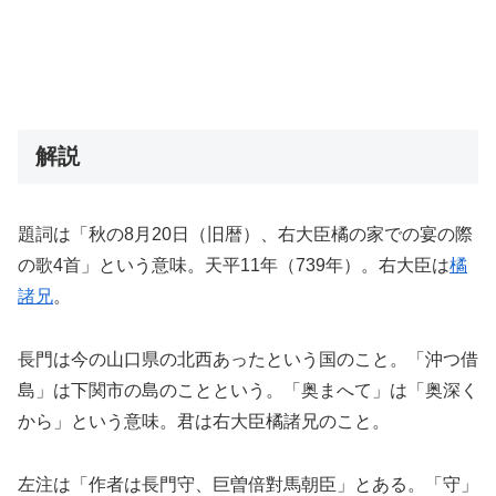
解説
題詞は「秋の8月20日（旧暦）、右大臣橘の家での宴の際
の歌4首」という意味。天平11年（739年）。右大臣は
橘
諸兄
。
長門は今の山口県の北西あったという国のこと。「沖つ借
島」は下関市の島のことという。「奥まへて」は「奥深く
から」という意味。君は右大臣橘諸兄のこと。
左注は「作者は長門守、巨曽倍對馬朝臣」とある。「守」