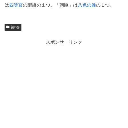
は
四等官
の階級の１つ。「朝臣」は
八色の姓
の１つ。
第6巻
スポンサーリンク