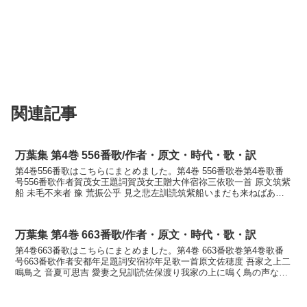
関連記事
万葉集 第4巻 556番歌/作者・原文・時代・歌・訳
第4巻556番歌はこちらにまとめました。第4巻 556番歌巻第4巻歌番
号556番歌作者賀茂女王題詞賀茂女王贈大伴宿祢三依歌一首 原文筑紫
船 未毛不来者 豫 荒振公乎 見之悲左訓読筑紫船いまだも来ねばあら
かじめ荒ぶる君を見るが悲しさかなつくし...
万葉集 第4巻 663番歌/作者・原文・時代・歌・訳
第4巻663番歌はこちらにまとめました。第4巻 663番歌巻第4巻歌番
号663番歌作者安都年足題詞安宿祢年足歌一首原文佐穂度 吾家之上二
鳴鳥之 音夏可思吉 愛妻之兒訓読佐保渡り我家の上に鳴く鳥の声なつ
かしきはしき妻の子かなさほわたり わぎ...