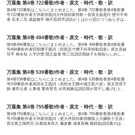
万葉集 第4巻 722番歌/作者・原文・時代・歌・訳
第4巻722番歌はこちらにまとめました。第4巻 722番歌巻第4巻歌番
号722番歌作者大伴家持題詞大伴宿祢家持歌一首原文如是許 戀乍不有
者 石木二毛 成益物乎 物不思四手訓読かくばかり恋ひつつあらずは石
木にもならましものを物思はずしてかなか...
万葉集 第4巻 494番歌/作者・原文・時代・歌・訳
第4巻494番歌はこちらにまとめました。第4巻 494番歌巻第4巻歌番
号494番歌作者田部櫟子題詞（田部忌寸櫟子任宰時歌四首）原文吾妹
兒乎 相令知 人乎許曽 戀之益者 恨三念訓読我妹子を相知らしめし人
をこそ恋のまされば恨めしみ思へかなわぎも...
万葉集 第4巻 539番歌/作者・原文・時代・歌・訳
第4巻539番歌はこちらにまとめました。第4巻 539番歌巻第4巻歌番
号539番歌作者高田女王題詞（高田女王贈今城王歌六首）原文吾背子
師 遂常云者 人事者 繁有登毛 出而相麻志訓読我が背子し遂げむと言
はば人言は繁くありとも出でて逢はましをか...
万葉集 第4巻 755番歌/作者・原文・時代・歌・訳
第4巻755番歌はこちらにまとめました。第4巻 755番歌巻第4巻歌番
号755番歌作者大伴家持題詞（更大伴宿祢家持贈坂上大嬢歌十五首）
原文夜之穂杼呂 出都追来良久 遍多數 成者吾胸 截焼如訓読夜のほど
ろ出でつつ来らくたび数多くなれば我が胸断...