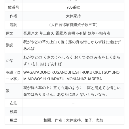
歌番号
785番歌
作者
大伴家持
題詞
（大伴宿祢家持贈娘子歌三首）
原文
吾屋戸之 草上白久 置露乃 壽母不有惜 妹尓不相有者
我がやどの草の上白く置く露の身も惜しからず妹に逢はず
訓読
あれば
わがやどの くさのうへしろく おくつゆの みもをしくあら
かな
ず いもにあはずあれば
英語（ロ
WAGAYADONO KUSANOUHESHIROKU OKUTSUYUNO
ーマ字）
MIMOWOSHIKUARAZU IMONIAHAZUAREBA
我が庭の草の上に置く白露のように、露と消えても惜しい
訳
命ではありません。あなたに逢えないくらいなら。
左注
–
校異
–
用語
相聞、作者：大伴家持、娘子、恋情