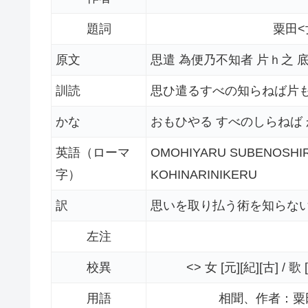
題詞
粟田
原文
思遣 為便乃不知者 片ｈ之 底
訓読
思ひ遣るすべの知らねば片も
かな
おもひやる すべのしらねば
英語（ローマ
OMOHIYARU SUBENOSHI
字）
KOHINARINIKERU
訳
思いを取り払う術を知らな
左注
校異
<> 女 [元][紀][古] /
用語
相聞、作者：粟