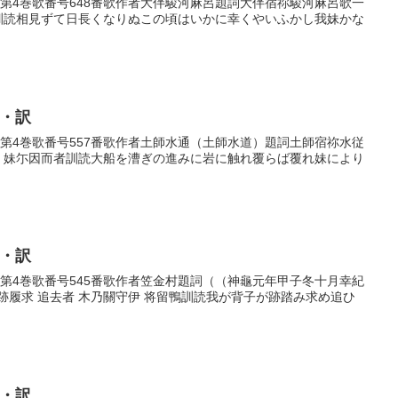
歌巻第4巻歌番号648番歌作者大伴駿河麻呂題詞大伴宿祢駿河麻呂歌一
妹訓読相見ずて日長くなりぬこの頃はいかに幸くやいふかし我妹かな
歌・訳
歌巻第4巻歌番号557番歌作者土師水通（土師水道）題詞土師宿祢水従
覆 妹尓因而者訓読大船を漕ぎの進みに岩に触れ覆らば覆れ妹により
歌・訳
歌巻第4巻歌番号545番歌作者笠金村題詞（（神龜元年甲子冬十月幸紀
跡履求 追去者 木乃關守伊 将留鴨訓読我が背子が跡踏み求め追ひ
歌・訳