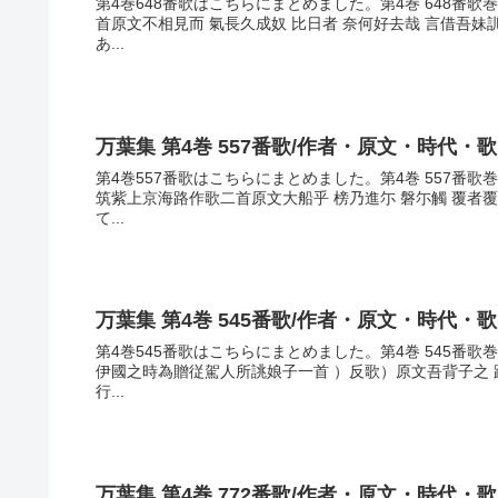
第4巻648番歌はこちらにまとめました。第4巻 648番
首原文不相見而 氣長久成奴 比日者 奈何好去哉 言借吾
あ...
万葉集 第4巻 557番歌/作者・原文・時代・
第4巻557番歌はこちらにまとめました。第4巻 557番
筑紫上京海路作歌二首原文大船乎 榜乃進尓 磐尓觸 覆者
て...
万葉集 第4巻 545番歌/作者・原文・時代・
第4巻545番歌はこちらにまとめました。第4巻 545番
伊國之時為贈従駕人所誂娘子一首 ）反歌）原文吾背子之 
行...
万葉集 第4巻 772番歌/作者・原文・時代・