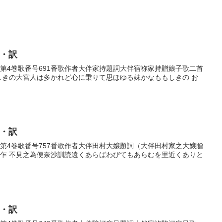
歌・訳
歌巻第4巻歌番号691番歌作者大伴家持題詞大伴宿祢家持贈娘子歌二首
もしきの大宮人は多かれど心に乗りて思ほゆる妹かなももしきの お
歌・訳
歌巻第4巻歌番号757番歌作者大伴田村大嬢題詞（大伴田村家之大嬢贈
聞乍 不見之為便奈沙訓読遠くあらばわびてもあらむを里近くありと
歌・訳