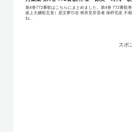
第4巻772番歌はこちらにまとめました。第4巻 772番
坂上大嬢歌五首）原文夢尓谷 将所見常吾者 保杼毛友 不
ね...
スポ