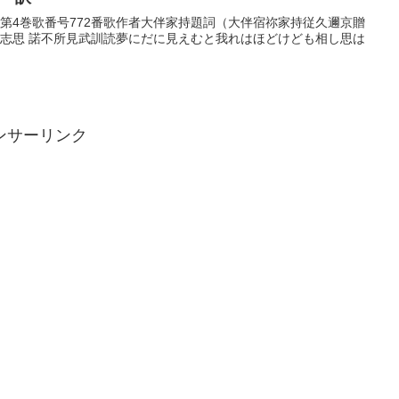
歌巻第4巻歌番号772番歌作者大伴家持題詞（大伴宿祢家持従久邇京贈
相志思 諾不所見武訓読夢にだに見えむと我れはほどけども相し思は
ンサーリンク