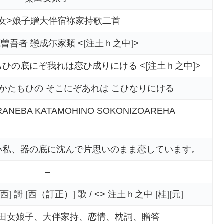
<女>娘子贈大伴宿祢家持歌二首
曽吾者 戀成尓家類 <[注土ｈ之中]>
ひの底にぞ我れは恋ひ成りにける <[注土ｈ之中]>
 かたもひの そこにぞあれは こひなりにける
RANEBA KATAMOHINO SOKONIZOAREHA
い私、器の底に沈んで片思いのまま恋しています。
–
 歌 [西] 謌 [西（訂正）] 歌 / <> 注土ｈ之中 [桂][元]
田女娘子、大伴家持、恋情、枕詞、贈答