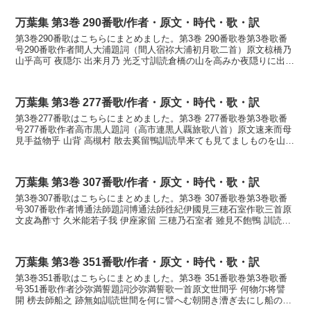
万葉集 第3巻 290番歌/作者・原文・時代・歌・訳
第3巻290番歌はこちらにまとめました。第3巻 290番歌巻第3巻歌番
号290番歌作者間人大浦題詞（間人宿祢大浦初月歌二首）原文椋橋乃
山乎高可 夜隠尓 出来月乃 光乏寸訓読倉橋の山を高みか夜隠りに出で
来る月の光乏しきかなくらはしの やまを...
万葉集 第3巻 277番歌/作者・原文・時代・歌・訳
第3巻277番歌はこちらにまとめました。第3巻 277番歌巻第3巻歌番
号277番歌作者高市黒人題詞（高市連黒人覊旅歌八首）原文速来而母
見手益物乎 山背 高槻村 散去奚留鴨訓読早来ても見てましものを山背
の高の槻群散りにけるかもかなはやきても...
万葉集 第3巻 307番歌/作者・原文・時代・歌・訳
第3巻307番歌はこちらにまとめました。第3巻 307番歌巻第3巻歌番
号307番歌作者博通法師題詞博通法師徃紀伊國見三穂石室作歌三首原
文皮為酢寸 久米能若子我 伊座家留 三穂乃石室者 雖見不飽鴨 訓読は
だ薄久米の若子がいましける 三穂の...
万葉集 第3巻 351番歌/作者・原文・時代・歌・訳
第3巻351番歌はこちらにまとめました。第3巻 351番歌巻第3巻歌番
号351番歌作者沙弥満誓題詞沙弥満誓歌一首原文世間乎 何物尓将譬
開 榜去師船之 跡無如訓読世間を何に譬へむ朝開き漕ぎ去にし船の跡