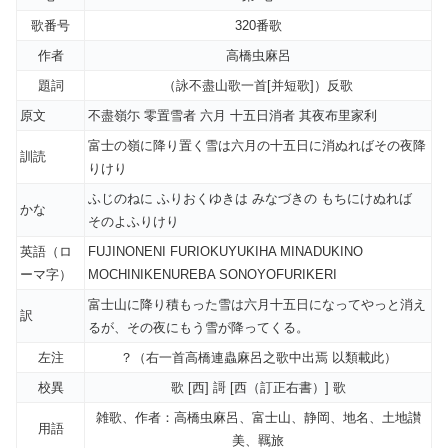
歌番号
320番歌
作者
高橋虫麻呂
題詞
（詠不盡山歌一首[并短歌]）反歌
原文
不盡嶺尓 零置雪者 六月 十五日消者 其夜布里家利
富士の嶺に降り置く雪は六月の十五日に消ぬればその夜降
訓読
りけり
ふじのねに ふりおくゆきは みなづきの もちにけぬれば
かな
そのよふりけり
英語（ロ
FUJINONENI FURIOKUYUKIHA MINADUKINO
ーマ字）
MOCHINIKENUREBA SONOYOFURIKERI
富士山に降り積もった雪は六月十五日になってやっと消え
訳
るが、その夜にもう雪が降ってくる。
左注
？（右一首高橋連蟲麻呂之歌中出焉 以類載此）
校異
歌 [西] 謌 [西（訂正右書）] 歌
雑歌、作者：高橋虫麻呂、富士山、静岡、地名、土地讃
用語
美、羈旅