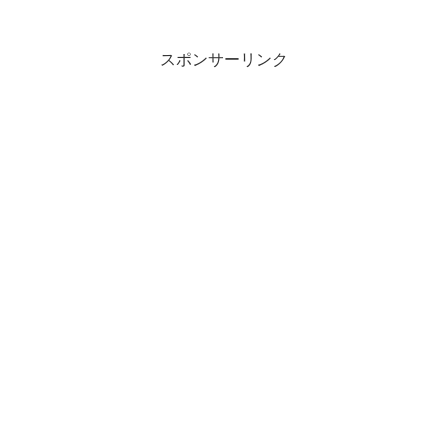
なきごとしかなよのなかを なににたとへむ...
スポンサーリンク