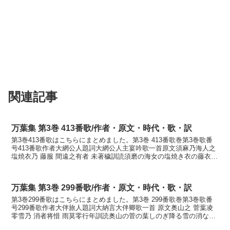
関連記事
万葉集 第3巻 413番歌/作者・原文・時代・歌・訳
第3巻413番歌はこちらにまとめました。第3巻 413番歌巻第3巻歌番
号413番歌作者大網公人題詞大網公人主宴吟歌一首原文須麻乃海人之
塩焼衣乃 藤服 間遠之有者 未著穢訓読須磨の海女の塩焼き衣の藤衣間
遠にしあればいまだ着なれずかなすまのあ...
万葉集 第3巻 299番歌/作者・原文・時代・歌・訳
第3巻299番歌はこちらにまとめました。第3巻 299番歌巻第3巻歌番
号299番歌作者大伴旅人題詞大納言大伴卿歌一首 原文奥山之 菅葉凌
零雪乃 消者将惜 雨莫零行年訓読奥山の菅の葉しのぎ降る雪の消なば
惜しけむ雨な降りそねかなおくやまの す...