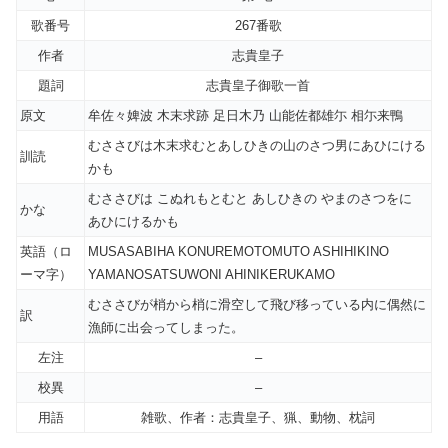
歌番号
267番歌
作者
志貴皇子
題詞
志貴皇子御歌一首
原文
牟佐々婢波 木末求跡 足日木乃 山能佐都雄尓 相尓来鴨
むささびは木末求むとあしひきの山のさつ男にあひにける
訓読
かも
むささびは こぬれもとむと あしひきの やまのさつをに
かな
あひにけるかも
英語（ロ
MUSASABIHA KONUREMOTOMUTO ASHIHIKINO
ーマ字）
YAMANOSATSUWONI AHINIKERUKAMO
むささびが梢から梢に滑空して飛び移っている内に偶然に
訳
漁師に出会ってしまった。
左注
–
校異
–
用語
雑歌、作者：志貴皇子、猟、動物、枕詞