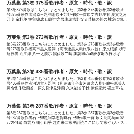
万葉集 第3巻 375番歌/作者・原文・時代・歌・訳
第3巻375番歌はこちらにまとめました。第3巻 375番歌巻第3巻歌番
号375番歌作者湯原王題詞湯原王芳野作歌一首原文吉野尓有 夏實之河
乃 川余杼尓 鴨曽鳴成 山影尓之弖訓読吉野なる菜摘の川の川淀に鴨ぞ
鳴くなる山蔭にしてかなよしのなる なつ...
万葉集 第3巻 273番歌/作者・原文・時代・歌・訳
第3巻273番歌はこちらにまとめました。第3巻 273番歌巻第3巻歌番
号273番歌作者高市黒人題詞（高市連黒人覊旅歌八首）原文礒前 榜手
廻行者 近江海 八十之湊尓 鵠佐波二鳴 訓読磯の崎漕ぎ廻み行けば近
江の海八十の港に鶴さはに鳴く かないそ...
万葉集 第3巻 435番歌/作者・原文・時代・歌・訳
第3巻435番歌はこちらにまとめました。第3巻 435番歌巻第3巻歌番
号435番歌作者河辺宮人題詞（和銅四年辛亥河邊宮人見姫嶋松原美人
屍哀慟作歌四首）原文見津見津四 久米能若子我 伊觸家武 礒之草根乃
干巻惜裳訓読みつみつし久米の若子がい触...
万葉集 第3巻 287番歌/作者・原文・時代・歌・訳
第3巻287番歌はこちらにまとめました。第3巻 287番歌巻第3巻歌番
号287番歌作者石上卿題詞幸志賀時石上卿作歌一首 原文此間為而 家
八方何處 白雲乃 棚引山乎 超而来二家里訓読ここにして家やもいづく
白雲のたなびく山を越えて来にけりかなこ...