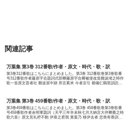
関連記事
万葉集 第3巻 312番歌/作者・原文・時代・歌・訳
第3巻312番歌はこちらにまとめました。第3巻 312番歌巻第3巻歌番
号312番歌作者藤原宇合題詞式部卿藤原宇合卿被使改造難波堵之時作
歌一首原文昔者社 難波居中跡 所言奚米 今者京引 都備仁鷄里訓読昔
こそ難波田舎と言はれけめ今は都引き都びに...
万葉集 第3巻 459番歌/作者・原文・時代・歌・訳
第3巻459番歌はこちらにまとめました。第3巻 459番歌巻第3巻歌番
号459番歌作者余明軍題詞（天平三年辛未秋七月大納言大伴卿薨之時
歌六首）原文見礼杼不飽 伊座之君我 黄葉乃 移伊去者 悲喪有香訓読
見れど飽かずいましし君が黄葉のうつりい行...