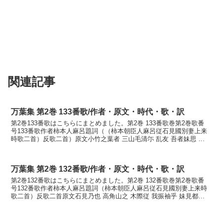
関連記事
万葉集 第2巻 133番歌/作者・原文・時代・歌・訳
第2巻133番歌はこちらにまとめました。第2巻 133番歌巻第2巻歌番
号133番歌作者柿本人麻呂題詞（（柿本朝臣人麻呂従石見國別妻上来
時歌二首）反歌二首）原文小竹之葉者 三山毛清尓 乱友 吾者妹思 別
来礼婆訓読笹の葉はみ山もさやにさやげども...
万葉集 第2巻 132番歌/作者・原文・時代・歌・訳
第2巻132番歌はこちらにまとめました。第2巻 132番歌巻第2巻歌番
号132番歌作者柿本人麻呂題詞（柿本朝臣人麻呂従石見國別妻上来時
歌二首）反歌二首原文石見乃也 高角山之 木際従 我振袖乎 妹見都良
武香訓読石見のや高角山の木の間より我が振...