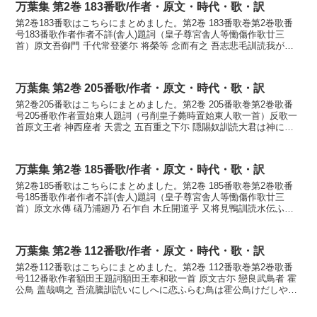
万葉集 第2巻 183番歌/作者・原文・時代・歌・訳
第2巻183番歌はこちらにまとめました。第2巻 183番歌巻第2巻歌番
号183番歌作者作者不詳(舎人)題詞（皇子尊宮舎人等慟傷作歌廿三
首）原文吾御門 千代常登婆尓 将榮等 念而有之 吾志悲毛訓読我が御
門千代とことばに栄えむと思ひてありし我れ...
万葉集 第2巻 205番歌/作者・原文・時代・歌・訳
第2巻205番歌はこちらにまとめました。第2巻 205番歌巻第2巻歌番
号205番歌作者置始東人題詞（弓削皇子薨時置始東人歌一首）反歌一
首原文王者 神西座者 天雲之 五百重之下尓 隠賜奴訓読大君は神にし
ませば天雲の五百重が下に隠りたまひぬかな...
万葉集 第2巻 185番歌/作者・原文・時代・歌・訳
第2巻185番歌はこちらにまとめました。第2巻 185番歌巻第2巻歌番
号185番歌作者作者不詳(舎人)題詞（皇子尊宮舎人等慟傷作歌廿三
首）原文水傳 礒乃浦廻乃 石乍自 木丘開道乎 又将見鴨訓読水伝ふ礒
の浦廻の岩つつじ茂く咲く道をまたも見むか...
万葉集 第2巻 112番歌/作者・原文・時代・歌・訳
第2巻112番歌はこちらにまとめました。第2巻 112番歌巻第2巻歌番
号112番歌作者額田王題詞額田王奉和歌一首 原文古尓 戀良武鳥者 霍
公鳥 盖哉鳴之 吾流騰訓読いにしへに恋ふらむ鳥は霍公鳥けだしや鳴
きし我が念へるごとかないにしへに こふ...