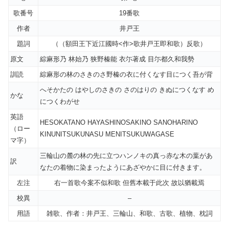
歌番号
19番歌
作者
井戸王
題詞
（（額田王下近江國時<作>歌井戸王即和歌）反歌）
原文
綜麻形乃 林始乃 狭野榛能 衣尓著成 目尓都久和我勢
訓読
綜麻形の林のさきのさ野榛の衣に付くなす目につく吾が背
へそかたの はやしのさきの さのはりの きぬにつくなす め
かな
につくわがせ
英語
HESOKATANO HAYASHINOSAKINO SANOHARINO
（ロー
KINUNITSUKUNASU MENITSUKUWAGASE
マ字）
三輪山の麓の林の先に立つハンノキの真っ赤な木の葉があ
訳
なたの着物に染まったようにあざやかに目に付きます。
左注
右一首歌今案不似和歌 但舊本載于此次 故以猶載焉
校異
–
用語
雑歌、作者：井戸王、三輪山、和歌、古歌、植物、枕詞