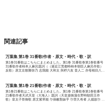
関連記事
万葉集 第1巻 31番歌/作者・原文・時代・歌・訳
第1巻31番歌はこちらにまとめました。第1巻 31番歌巻第1巻歌番号
31番歌作者柿本人麻呂題詞（（過近江荒都時柿本朝臣人麻呂作歌）
反歌）原文左散難弥乃 志我能 大和太 與杼六友 昔人二 亦母相目八毛
訓読楽浪の志賀の 大わだ淀むとも昔の...
万葉集 第1巻 21番歌/作者・原文・時代・歌・訳
第1巻21番歌はこちらにまとめました。第1巻 21番歌巻第1巻歌番号
21番歌作者天武天皇（大海人）題詞（天皇遊猟蒲生野時額田王作
歌）皇太子答御歌 原文紫草能 尓保敝類妹乎 尓苦久有者 人嬬故尓 吾
戀目八方訓読紫のにほへる妹を憎くあらば人妻故...