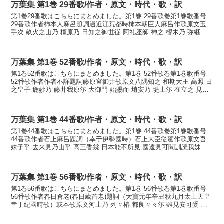
万葉集 第1巻 29番歌/作者・原文・時代・歌・訳
第1巻29番歌はこちらにまとめました。第1巻 29番歌巻第1巻歌番号
29番歌作者柿本人麻呂題詞過近江荒都時柿本朝臣人麻呂作歌原文玉
手次 畝火之山乃 橿原乃 日知之御世従 阿礼座師 神之 樛木乃 弥継嗣
尓 天下 所知食之乎 天尓満 倭乎置...
万葉集 第1巻 52番歌/作者・原文・時代・歌・訳
第1巻52番歌はこちらにまとめました。第1巻 52番歌巻第1巻歌番号
52番歌作者作者不詳題詞藤原宮御井歌原文八隅知之 和期大王 高照 日
之皇子 麁妙乃 藤井我原尓 大御門 始賜而 埴安乃 堤上尓 在立之 見之
賜者 日本乃 青香具山者 日經乃...
万葉集 第1巻 44番歌/作者・原文・時代・歌・訳
第1巻44番歌はこちらにまとめました。第1巻 44番歌巻第1巻歌番号
44番歌作者石上麻呂題詞（幸于伊勢國時）石上大臣従駕作歌原文吾
妹子乎 去来見乃山乎 高三香裳 日本能不所見 國遠見可聞訓読我妹子
をいざ見の山を高みかも大和の見えぬ国遠みかも...
万葉集 第1巻 56番歌/作者・原文・時代・歌・訳
第1巻56番歌はこちらにまとめました。第1巻 56番歌巻第1巻歌番号
56番歌作者春日倉老(春日蔵首老)題詞（大寶元年辛丑秋九月太上天皇
幸于紀國時歌）或本歌原文河上乃 列々椿 都良々々尓 雖見安可受 巨
勢能春野者訓読川上のつらつら椿つらつらに...