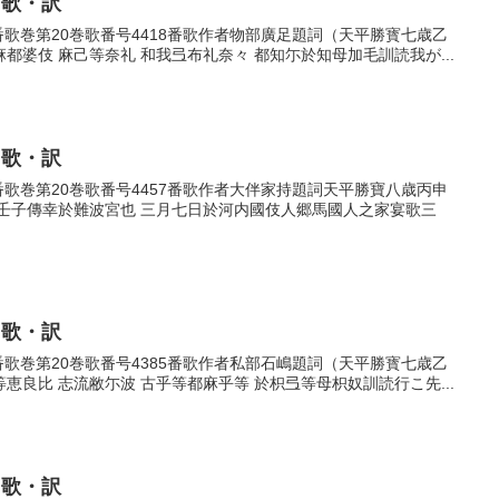
・歌・訳
18番歌巻第20巻歌番号4418番歌作者物部廣足題詞（天平勝寳七歳乙
婆伎 麻己等奈礼 和我弖布礼奈々 都知尓於知母加毛訓読我が...
・歌・訳
57番歌巻第20巻歌番号4457番歌作者大伴家持題詞天平勝寶八歳丙申
以壬子傳幸於難波宮也 三月七日於河内國伎人郷馬國人之家宴歌三
・歌・訳
85番歌巻第20巻歌番号4385番歌作者私部石嶋題詞（天平勝寳七歳乙
良比 志流敝尓波 古乎等都麻乎等 於枳弖等母枳奴訓読行こ先...
・歌・訳