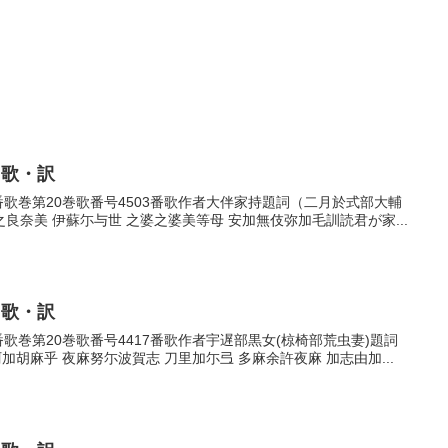
・歌・訳
03番歌巻第20巻歌番号4503番歌作者大伴家持題詞（二月於式部大輔
奈美 伊蘇尓与世 之婆之婆美等母 安加無伎弥加毛訓読君が家...
・歌・訳
7番歌巻第20巻歌番号4417番歌作者宇遅部黒女(椋椅部荒虫妻)題詞
麻乎 夜麻努尓波賀志 刀里加尓弖 多麻余許夜麻 加志由加...