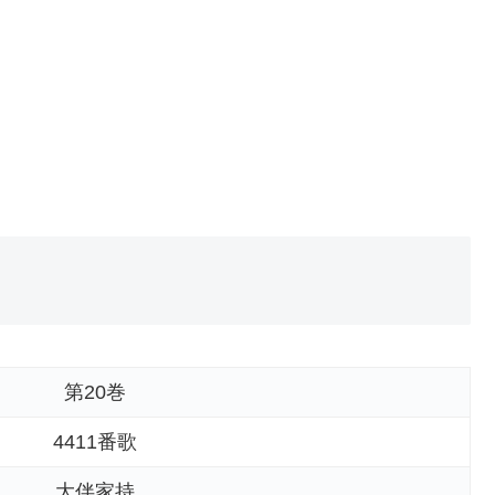
第20巻
4411番歌
大伴家持