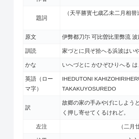
（天平勝寳七歳乙未二月相替
題詞
原文
伊弊都刀尓 可比曽比里弊流 波
訓読
家づとに貝ぞ拾へる浜波はい
かな
いへづとに かひぞひりへる は
英語（ロー
IHEDUTONI KAHIZOHIRIHER
マ字）
TAKAKUYOSUREDO
故郷の家の手みやげにしよう
訳
く押し寄せてくるけれど。
左注
（二月