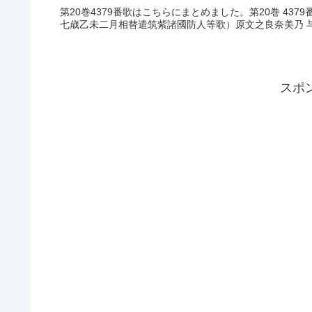
第20巻4379番歌はこちらにまとめました。第20巻 43
七歳乙未二月相替遣筑紫諸國防人等歌）原文之良奈美乃 与曽
スポ