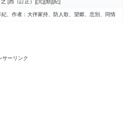
之 [西（訂正）][元][類][紀]
年紀、作者：大伴家持、防人歌、望郷、悲別、同情
ンサーリンク