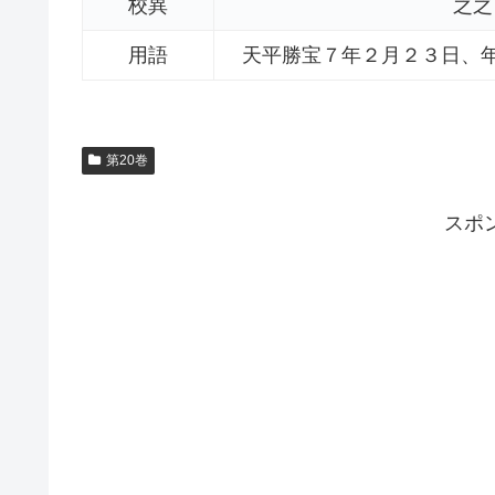
校異
之之 
用語
天平勝宝７年２月２３日、
第20巻
スポ