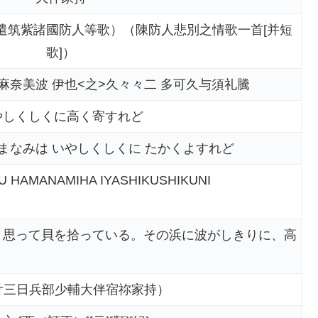
遣筑紫諸國防人等歌）（陳防人悲別之情歌一首[并短
歌]）
麻奈美波 伊也<之>久々々二 多可久与須礼騰
やしくしくに高く寄すれど
まなみは いやしくしくに たかくよすれど
U HAMANAMIHA IYASHIKUSHIKUNI
と思って貝を拾っている。その浜に波がしきりに、高
廿三日兵部少輔大伴宿祢家持）