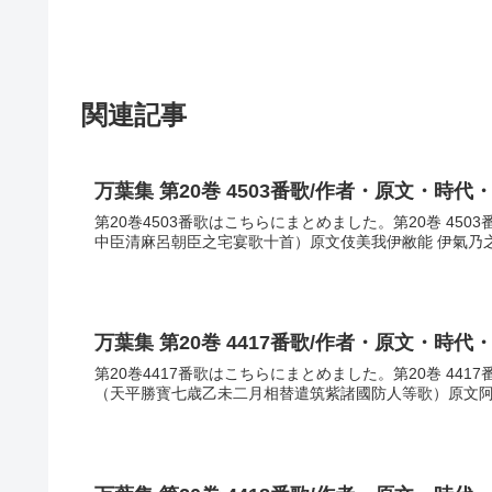
関連記事
万葉集 第20巻 4503番歌/作者・原文・時代
第20巻4503番歌はこちらにまとめました。第20巻 45
中臣清麻呂朝臣之宅宴歌十首）原文伎美我伊敝能 伊氣乃之良
万葉集 第20巻 4417番歌/作者・原文・時代
第20巻4417番歌はこちらにまとめました。第20巻 441
（天平勝寳七歳乙未二月相替遣筑紫諸國防人等歌）原文阿加胡