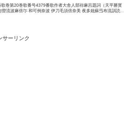
79番歌巻第20巻歌番号4379番歌作者大舎人部祢麻呂題詞（天平勝寳
流波麻倍尓 和可例奈波 伊刀毛須倍奈美 夜多妣蘇弖布流訓読...
ンサーリンク