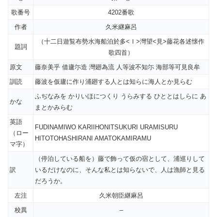
歌番号
4202番歌
作者
久米継麻呂
（十二日遊覧布勢水海船泊於多<Ｉ>灣望<見>藤花各述懐作
題詞
歌四首）
原文
藤奈美乎 借廬尓造 灣廻為流 人等波不知尓 海部等可見良牟
訓読
藤波を仮廬に作り浦廻する人とは知らに海人とか見らむ
ふぢなみを かりいほにつくり うらみする ひととはしらに あ
かな
まとかみらむ
英語
FUDINAMIWO KARIIHONITSUKURI URAMISURU
（ロー
HITOTOHASHIRANI AMATOKAMIRAMU
マ字）
（停泊している船を）藤で飾って仮の宿として、浦巡りして
訳
いるだけなのに、そんな私とは知らないで、人は漁師と見る
だろうか。
左注
久米朝臣継麻呂
校異
–