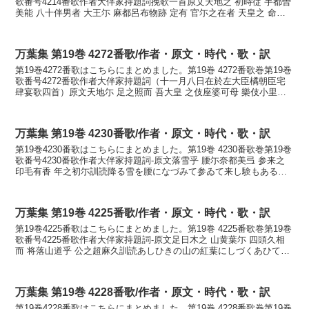
歌番号4214番歌作者大伴家持題詞挽歌一首原文天地之 初時従 宇都曽
美能 八十伴男者 大王尓 麻都呂布物跡 定有 官尓之在者 天皇之 命恐
夷放 國乎治等 足日木 ...
万葉集 第19巻 4272番歌/作者・原文・時代・歌・訳
第19巻4272番歌はこちらにまとめました。第19巻 4272番歌巻第19巻
歌番号4272番歌作者大伴家持題詞（十一月八日在於左大臣橘朝臣宅
肆宴歌四首）原文天地尓 足之照而 吾大皇 之伎座婆可母 樂伎小里訓
読天地に足らはし照りて我が大君敷き...
万葉集 第19巻 4230番歌/作者・原文・時代・歌・訳
第19巻4230番歌はこちらにまとめました。第19巻 4230番歌巻第19巻
歌番号4230番歌作者大伴家持題詞-原文落雪乎 腰尓奈都美弖 参来之
印毛有香 年之初尓訓読降る雪を腰になづみて参ゐて来し験もあるか
年の初めにかなふるゆきを こしに...
万葉集 第19巻 4225番歌/作者・原文・時代・歌・訳
第19巻4225番歌はこちらにまとめました。第19巻 4225番歌巻第19巻
歌番号4225番歌作者大伴家持題詞-原文足日木之 山黄葉尓 四頭久相
而 将落山道乎 公之超麻久訓読あしひきの山の紅葉にしづくあひて散
らむ山道を君が越えまくかなあしひ...
万葉集 第19巻 4228番歌/作者・原文・時代・歌・訳
第19巻4228番歌はこちらにまとめました。第19巻 4228番歌巻第19巻