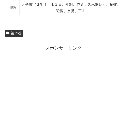
天平勝宝２年４月１２日、年紀、作者：久米継麻呂、植物、
用語
遊覧、氷見、富山
第19巻
スポンサーリンク