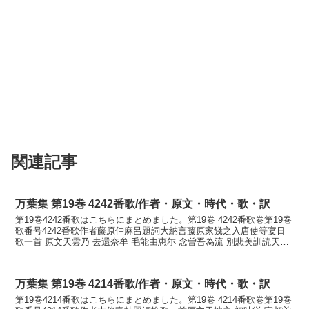
関連記事
万葉集 第19巻 4242番歌/作者・原文・時代・歌・訳
第19巻4242番歌はこちらにまとめました。第19巻 4242番歌巻第19巻
歌番号4242番歌作者藤原仲麻呂題詞大納言藤原家餞之入唐使等宴日
歌一首 原文天雲乃 去還奈牟 毛能由恵尓 念曽吾為流 別悲美訓読天雲
の行き帰りなむものゆゑに思ひぞ我...
万葉集 第19巻 4214番歌/作者・原文・時代・歌・訳
第19巻4214番歌はこちらにまとめました。第19巻 4214番歌巻第19巻