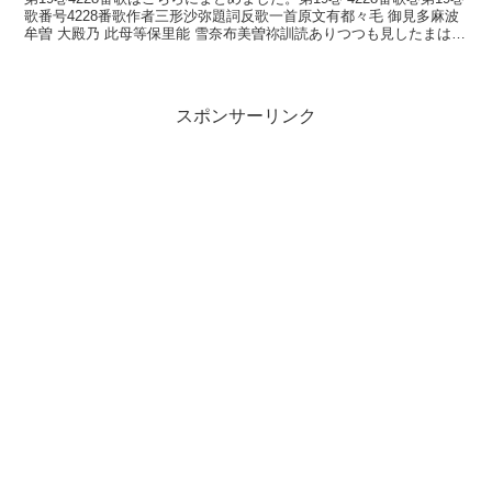
歌番号4228番歌作者三形沙弥題詞反歌一首原文有都々毛 御見多麻波
牟曽 大殿乃 此母等保里能 雪奈布美曽祢訓読ありつつも見したまはむ
ぞ大殿のこの廻りの雪な踏みそねか...
スポンサーリンク