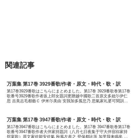
関連記事
万葉集 第17巻 3929番歌/作者・原文・時代・歌・訳
第17巻3929番歌はこちらにまとめました。第17巻 3929番歌巻第17巻
歌番号3929番歌作者坂上郎女題詞更贈越中國歌二首原文多妣尓伊仁
思 吉美志毛都藝Ｃ 伊米尓美由 安我加多孤悲乃 思氣家礼婆可聞訓読
旅に去にし君しも継ぎて夢に見ゆ我が...
万葉集 第17巻 3947番歌/作者・原文・時代・歌・訳
第17巻3947番歌はこちらにまとめました。第17巻 3947番歌巻第17巻
歌番号3947番歌作者大伴家持題詞（八月七日夜集于守大伴宿祢家持
舘宴歌）原文家佐能安佐氣 秋風左牟之 登保都比等 加里我来鳴牟 等