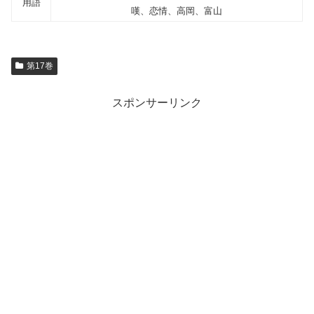
用語
嘆、恋情、高岡、富山
第17巻
スポンサーリンク