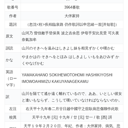
歌番号
3964番歌
作者
大伴家持
題詞
（忽沈<枉>疾殆臨泉路 仍作歌詞以申悲緒一首[并短歌]）
山河乃 曽伎敝乎登保美 波之吉余思 伊母乎安比見受 可久夜
原文
奈氣加牟
訓読
山川のそきへを遠みはしきよし妹を相見ずかくや嘆かむ
やまかはの そきへをとほみ はしきよし いもをあひみず か
かな
くやなげかむ
英語
YAMAKAHANO SOKIHEWOTOHOMI HASHIKIYOSHI
（ロー
IMOWOAHIMIZU KAKUYANAGEKAMU
マ字）
山川を隔てて遙か遠く離れているので、ああ、いとしい彼女
訳
と逢いもならず、こうして嘆いていなければならないのか。
左注
右天平十九年春二月廿日越中國守之舘臥病悲傷聊作此歌
校異
天平十九年 [元] 十九年 / 廿 [元] 廿一 / 歌 [西] 謌
天平１９年２月２０日、年紀、作者：大伴家持、病気、悲