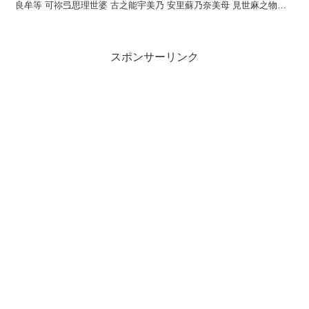
良牟等 可祢弖思理世婆 古之能宇美乃 安里蘇乃奈美母 見世麻之物乎
訓読かからむとかねて知りせば越の海...
スポンサーリンク