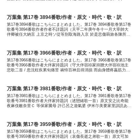
伎知可美香物訓読今朝の朝明秋風寒し...
万葉集 第17巻 3894番歌/作者・原文・時代・歌・訳
第17巻3894番歌はこちらにまとめました。第17巻 3894番歌巻第17巻
歌番号3894番歌作者作者不詳題詞（天平二年庚午冬十一月大宰帥大
伴卿被任大納言 上京之時ソ従等別取海路入京 於是悲傷羇旅各陳所心
作歌十首）原文淡路嶋 刀和多流船乃 ...
万葉集 第17巻 3966番歌/作者・原文・時代・歌・訳
第17巻3966番歌はこちらにまとめました。第17巻 3966番歌巻第17巻
歌番号3966番歌作者大伴家持題詞（守大伴宿祢家持贈大伴宿祢池主
悲歌二首 / 忽沈枉疾累旬痛苦 祷恃百神且得消損 而由身體疼羸筋力怯
軟 未堪展謝係戀弥深 方今春朝春...
万葉集 第17巻 3981番歌/作者・原文・時代・歌・訳
第17巻3981番歌はこちらにまとめました。第17巻 3981番歌巻第17巻
歌番号3981番歌作者大伴家持題詞（述戀緒歌一首）原文安之比奇能
夜麻伎敝奈里Ｃ 等保家騰母 許己呂之遊氣婆 伊米尓美要家里訓読あし
ひきの山きへなりて遠けども心し行...
万葉集 第17巻 3959番歌/作者・原文・時代・歌・訳
第17巻3959番歌はこちらにまとめました。第17巻 3959番歌巻第17巻
歌番号3959番歌作者大伴家持題詞（哀傷長逝之弟歌一首）原文可加