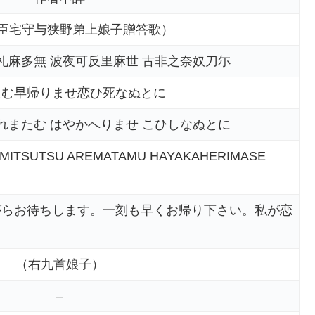
臣宅守与狭野弟上娘子贈答歌）
礼麻多無 波夜可反里麻世 古非之奈奴刀尓
たむ早帰りませ恋ひ死なぬとに
れまたむ はやかへりませ こひしなぬとに
ITSUTSU AREMATAMU HAYAKAHERIMASE
がらお待ちします。一刻も早くお帰り下さい。私が恋
（右九首娘子）
–