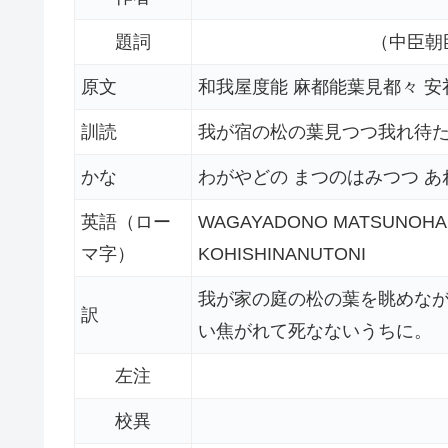
題詞
（中臣朝
原文
和我屋度能 麻都能葉見都々 安
訓読
我が宿の松の葉見つつ我れ待
かな
わがやどの まつのはみつつ あ
英語（ロー
WAGAYADONO MATSUNOHAM
マ字）
KOHISHINANUTONI
我が家の庭の松の葉を眺めな
訳
い焦がれて死なないうちに。
左注
校異