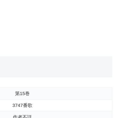
第15巻
3747番歌
作者不詳