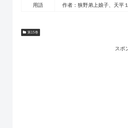
用語
作者：狭野弟上娘子、天平
第15巻
スポ