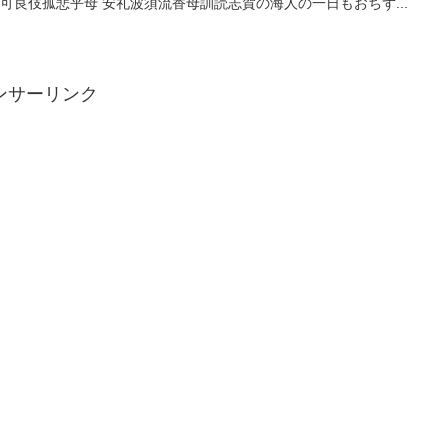
可良伎孤悲乎母 安礼波須流香母訓読志賀の海人の一日もおちず...
ンサーリンク