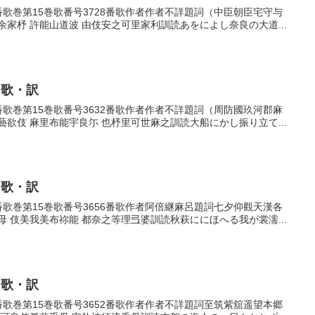
28番歌巻第15巻歌番号3728番歌作者作者不詳題詞（中臣朝臣宅守与
家杼 許能山道波 由伎安之可里家利訓読あをによし奈良の大道...
・歌・訳
32番歌巻第15巻歌番号3632番歌作者作者不詳題詞（周防國玖河郡麻
欲伎 麻里布能宇良尓 也杼里可世麻之訓読大船にかし振り立て...
・歌・訳
56番歌巻第15巻歌番号3656番歌作者阿倍継麻呂題詞七夕仰觀天漢各
 伎美我美布祢能 都奈之等理弖婆訓読秋萩ににほへる我が裳濡...
・歌・訳
52番歌巻第15巻歌番号3652番歌作者作者不詳題詞至筑紫舘遥望本郷