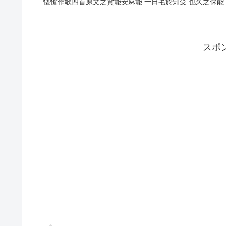
悽愴作歌四首原文之賀能安麻能 一日毛於知受 也久之保能 
スポ