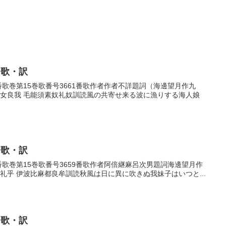
・歌・訳
61番歌巻第15巻歌番号3661番歌作者作者不詳題詞（海邊望月作九
等女良我 毛能須素奴礼奴訓読風の共寄せ来る波に漁りする海人娘
・歌・訳
59番歌巻第15巻歌番号3659番歌作者阿倍継麻呂次男題詞海邊望月作
礼乎 伊波比麻都良牟訓読秋風は日に異に吹きぬ我妹子はいつと...
・歌・訳