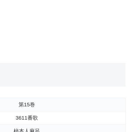
第15巻
3611番歌
柿本人麻呂