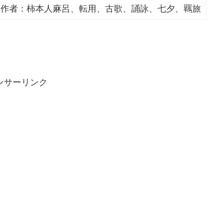
、作者：柿本人麻呂、転用、古歌、誦詠、七夕、羈旅
ンサーリンク