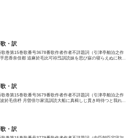
・歌・訳
78番歌巻第15巻歌番号3678番歌作者作者不詳題詞（引津亭舶泊之作
乎思香奈伎都 追麻於毛比可祢弖訓読妹を思ひ寐の寝らえぬに秋...
・歌・訳
79番歌巻第15巻歌番号3679番歌作者作者不詳題詞（引津亭舶泊之作
波於毛倍杼 月曽倍尓家流訓読大船に真楫しじ貫き時待つと我れ...
・歌・訳
79番歌巻第15巻歌番号3779番歌作者作者不詳題詞（中臣朝臣宅守与