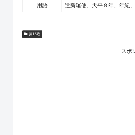
用語
遣新羅使、天平８年、年紀
第15巻
スポ