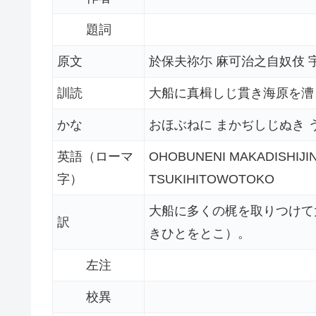
題詞
原文
於保夫祢尓 麻可治之自奴伎 
訓読
大船に真楫しじ貫き海原を漕
かな
おほぶねに まかぢしじぬき 
英語（ローマ
OHOBUNENI MAKADISHIJ
字）
TSUKIHITOWOTOKO
大船に多くの梶を取りつけて
訳
きひとをとこ）。
左注
校異