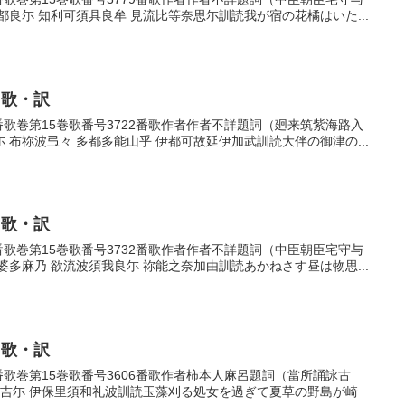
良尓 知利可須具良牟 見流比等奈思尓訓読我が宿の花橘はいた...
・歌・訳
22番歌巻第15巻歌番号3722番歌作者作者不詳題詞（廻来筑紫海路入
布祢波弖々 多都多能山乎 伊都可故延伊加武訓読大伴の御津の...
・歌・訳
32番歌巻第15巻歌番号3732番歌作者作者不詳題詞（中臣朝臣宅守与
多麻乃 欲流波須我良尓 祢能之奈加由訓読あかねさす昼は物思...
・歌・訳
06番歌巻第15巻歌番号3606番歌作者柿本人麻呂題詞（當所誦詠古
左吉尓 伊保里須和礼波訓読玉藻刈る処女を過ぎて夏草の野島が崎