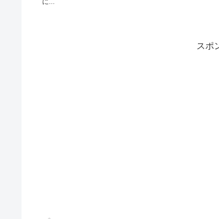
に...
スポ