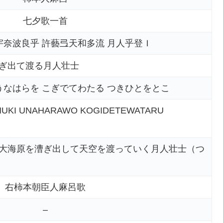
七夕歌一首
宇奈波良乎 許藝弖天和多流 月人乎登Ｉ
ぎ出て渡る月人壮士
うなはらを こぎでてわたる つきひとをとこ
INUKI UNAHARAWO KOGIDETEWATARU
大海原を漕ぎ出して天空を渡っていく月人壮士（つ
右柿本朝臣人麻呂歌
–