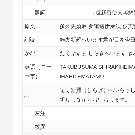
題詞
（遣新羅使人等悲
原文
多久夫須麻 新羅邊伊麻須 伎美
訓読
栲衾新羅へいます君が目を今
かな
たくぶすま しらきへいます き
英語（ロー
TAKUBUSUMA SHIRAKIHEI
マ字）
IHAHITEMATAMU
遠く新羅（しらぎ）へいらっ
訳
祈りしながらお待ちします。
左注
校異