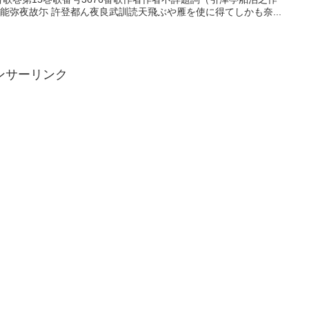
能弥夜故尓 許登都ん夜良武訓読天飛ぶや雁を使に得てしかも奈...
ンサーリンク