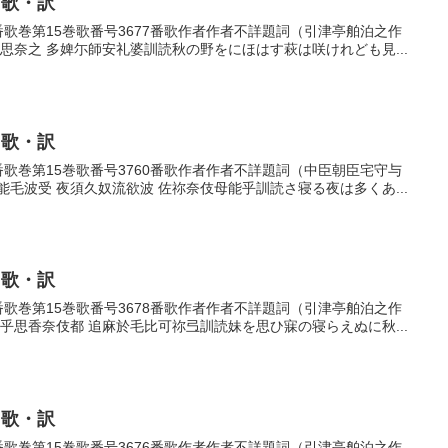
・歌・訳
77番歌巻第15巻歌番号3677番歌作者作者不詳題詞（引津亭舶泊之作
思奈之 多婢尓師安礼婆訓読秋の野をにほはす萩は咲けれども見...
・歌・訳
60番歌巻第15巻歌番号3760番歌作者作者不詳題詞（中臣朝臣宅守与
毛波受 夜須久奴流欲波 佐祢奈伎母能乎訓読さ寝る夜は多くあ...
・歌・訳
78番歌巻第15巻歌番号3678番歌作者作者不詳題詞（引津亭舶泊之作
乎思香奈伎都 追麻於毛比可祢弖訓読妹を思ひ寐の寝らえぬに秋...
・歌・訳
76番歌巻第15巻歌番号3676番歌作者作者不詳題詞（引津亭舶泊之作