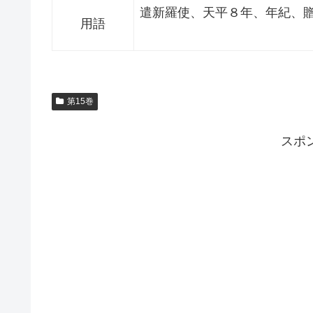
遣新羅使、天平８年、年紀、
用語
第15巻
スポ