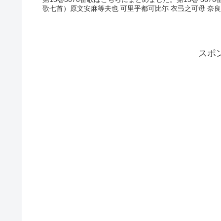
歌七首）原文安麻等夫也 可里乎都可比尓 衣弖之可母 奈良
スポ