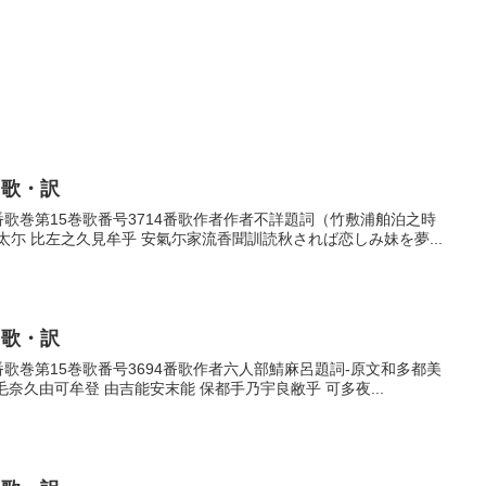
・歌・訳
14番歌巻第15巻歌番号3714番歌作者作者不詳題詞（竹敷浦舶泊之時
尓 比左之久見牟乎 安氣尓家流香聞訓読秋されば恋しみ妹を夢...
・歌・訳
4番歌巻第15巻歌番号3694番歌作者六人部鯖麻呂題詞-原文和多都美
毛奈久由可牟登 由吉能安末能 保都手乃宇良敝乎 可多夜...