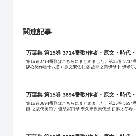
関連記事
万葉集 第15巻 3714番歌/作者・原文・時代
第15巻3714番歌はこちらにまとめました。第15巻 37
陳心緒作歌十八首）原文安佐礼婆 故非之美伊母乎 伊米尓太
万葉集 第15巻 3694番歌/作者・原文・時代
第15巻3694番歌はこちらにまとめました。第15巻 369
能 之故伎美知乎 也須家口母 奈久奈夜美伎弖 伊麻太尓母 