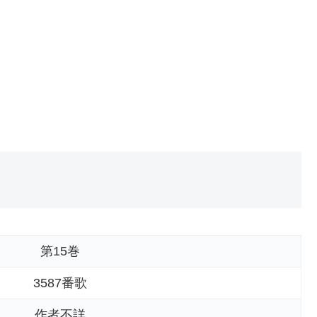
第15巻
3587番歌
作者不詳