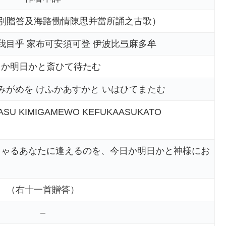
別贈答及海路慟情陳思并當所誦之古歌）
我目乎 家布可安須可登 伊波比弖麻多牟
日か明日かと斎ひて待たむ
みがめを けふかあすかと いはひてまたむ
MASU KIMIGAMEWO KEFUKAASUKATO
しゃるあなたに逢えるのを、今日か明日かと神様にお
（右十一首贈答）
–