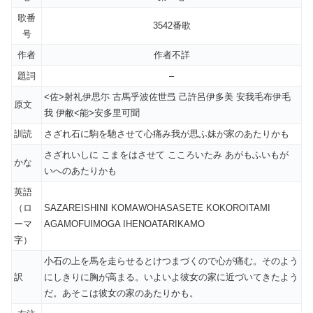
歌番
3542番歌
号
作者
作者不詳
題詞
–
<佐>射礼伊思尓 古馬乎波佐世弖 己許呂伊多美 安我毛布伊毛
原文
我 伊敝<能>安多里可聞
訓読
さざれ石に駒を馳させて心痛み我が思ふ妹が家のあたりかも
さざれいしに こまをはさせて こころいたみ あがもふいもが
かな
いへのあたりかも
英語
（ロ
SAZAREISHINI KOMAWOHASASETE KOKOROITAMI
ーマ
AGAMOFUIMOGA IHENOATARIKAMO
字）
小石の上を馬を走らせるとけつまづくので心が痛む。そのよう
訳
にしきりに胸が高まる。いよいよ彼女の家に近づいてきたよう
だ。あそこは彼女の家のあたりかも。