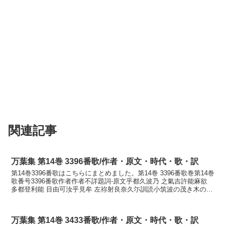
関連記事
万葉集 第14巻 3396番歌/作者・原文・時代・歌・訳
第14巻3396番歌はこちらにまとめました。第14巻 3396番歌巻第14巻
歌番号3396番歌作者作者不詳題詞-原文乎都久波乃 之氣吉許能麻欲
多都登利能 目由可汝乎見牟 左祢射良奈久尓訓読小筑波の茂き木の間
よ立つ鳥の目ゆか汝を見むさ寝ざら...
万葉集 第14巻 3433番歌/作者・原文・時代・歌・訳