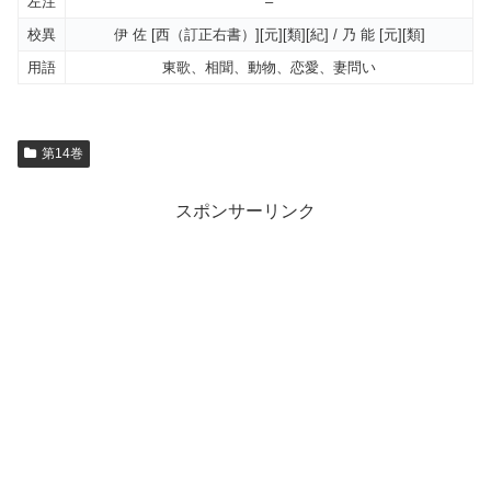
左注
–
校異
伊 佐 [西（訂正右書）][元][類][紀] / 乃 能 [元][類]
用語
東歌、相聞、動物、恋愛、妻問い
第14巻
スポンサーリンク