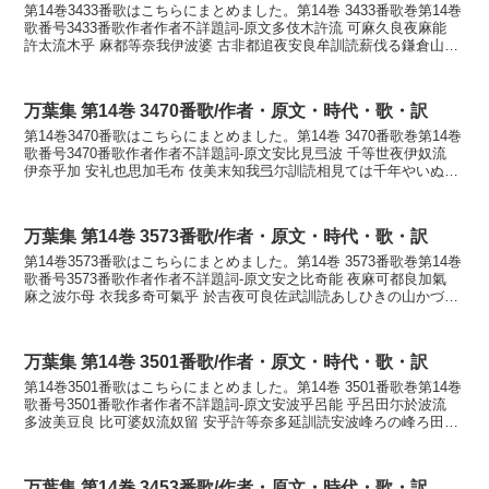
第14巻3433番歌はこちらにまとめました。第14巻 3433番歌巻第14巻
歌番号3433番歌作者作者不詳題詞-原文多伎木許流 可麻久良夜麻能
許太流木乎 麻都等奈我伊波婆 古非都追夜安良牟訓読薪伐る鎌倉山の
木垂る木を松と汝が言はば恋ひつつ...
万葉集 第14巻 3470番歌/作者・原文・時代・歌・訳
第14巻3470番歌はこちらにまとめました。第14巻 3470番歌巻第14巻
歌番号3470番歌作者作者不詳題詞-原文安比見弖波 千等世夜伊奴流
伊奈乎加 安礼也思加毛布 伎美末知我弖尓訓読相見ては千年やいぬる
いなをかも我れやしか思ふ君待ちが...
万葉集 第14巻 3573番歌/作者・原文・時代・歌・訳
第14巻3573番歌はこちらにまとめました。第14巻 3573番歌巻第14巻
歌番号3573番歌作者作者不詳題詞-原文安之比奇能 夜麻可都良加氣
麻之波尓母 衣我多奇可氣乎 於吉夜可良佐武訓読あしひきの山かづら
かげましばにも得がたきかげを置き...
万葉集 第14巻 3501番歌/作者・原文・時代・歌・訳
第14巻3501番歌はこちらにまとめました。第14巻 3501番歌巻第14巻
歌番号3501番歌作者作者不詳題詞-原文安波乎呂能 乎呂田尓於波流
多波美豆良 比可婆奴流奴留 安乎許等奈多延訓読安波峰ろの峰ろ田に
生はるたはみづら引かばぬるぬる我...
万葉集 第14巻 3453番歌/作者・原文・時代・歌・訳