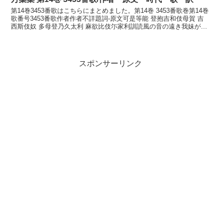
第14巻3453番歌はこちらにまとめました。第14巻 3453番歌巻第14巻
歌番号3453番歌作者作者不詳題詞-原文可是等能 登抱吉和伎母賀 吉
西斯伎奴 多母登乃久太利 麻欲比伎尓家利訓読風の音の遠き我妹が着
せし衣手本のくだりまよひ来にけり...
スポンサーリンク