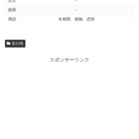
左注
–
校異
–
用語
冬相聞、植物、恋情
第10巻
スポンサーリンク