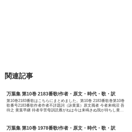
関連記事
万葉集 第10巻 2183番歌/作者・原文・時代・歌・訳
第10巻2183番歌はこちらにまとめました。第10巻 2183番歌巻第10巻
歌番号2183番歌作者作者不詳題詞（詠黄葉）原文鴈者 今者来鳴沼 吾
待之 黄葉早継 待者辛苦母訓読雁がねは今は来鳴きぬ我が待ちし黄葉
早継げ待たば苦しもかなかりがねは...
万葉集 第10巻 1978番歌/作者・原文・時代・歌・訳