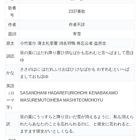
歌番
2337番歌
号
作者
作者不詳
題詞
寄雪
原文
小竹葉尓 薄太礼零覆 消名羽鴨 将忘云者 益所念
笹の葉にはだれ降り覆ひ消なばかも忘れむと言へばまして思ほ
訓読
ゆ
ささのはに はだれふりおほひ けなばかも わすれむといへば
かな
ましておもほゆ
英語
（ロ
SASANOHANI HADAREFURIOHOHI KENABAKAMO
ーマ
WASUREMUTOIHEBA MASHITEOMOHOYU
字）
笹の葉にうっすらと降り注いだ雪が消えるように、私も消えら
訳
れたらあなたのことを忘れられるのに、と彼女に言われると、
ますます彼女がいとしくなる。