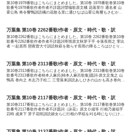
第10巻1978番歌はこちらにまとめました。第10巻 1978番歌巻第10巻
歌番号1978番歌作者作者不詳題詞譬喩歌原文橘 花落里尓 通名者 山
霍公鳥 将令響鴨訓読橘の花散る里に通ひなば山霍公鳥響もさむかも
かなたちばなの はなちるさとに か...
万葉集 第10巻 2262番歌/作者・原文・時代・歌・訳
第10巻2262番歌はこちらにまとめました。第10巻 2262番歌巻第10巻
歌番号2262番歌作者作者不詳題詞寄雨原文秋芽子乎 令落長雨之 零比
者 一起居而 戀夜曽大寸訓読秋萩を散らす長雨の降るころはひとり起
き居て恋ふる夜ぞ多きかなあきはぎ...
万葉集 第10巻 2313番歌/作者・原文・時代・歌・訳
第10巻2313番歌はこちらにまとめました。第10巻 2313番歌巻第10巻
歌番号2313番歌作者柿本人麻呂(柿本人麻呂歌集)題詞-原文足曳之 山
鴨高 巻向之 木志乃子松二 三雪落来訓読あしひきの山かも高き巻向の
崖の小松にみ雪降りくるかなあ...
万葉集 第10巻 2117番歌/作者・原文・時代・歌・訳
第10巻2117番歌はこちらにまとめました。第10巻 2117番歌巻第10巻
歌番号2117番歌作者作者不詳題詞（詠花）原文Ｄ嬬等 行相乃速稲乎
苅時 成来下 芽子花咲訓読娘女らに行相の早稲を刈る時になりにけら
しも萩の花咲くかなをとめらに ゆ...
万葉集 第10巻 2137番歌/作者・原文・時代・歌・訳