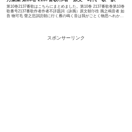
第10巻2137番歌はこちらにまとめました。第10巻 2137番歌巻第10巻
歌番号2137番歌作者作者不詳題詞（詠鴈）原文朝尓徃 鴈之鳴音者 如
吾 物可毛 聲之悲訓読朝に行く雁の鳴く音は我がごとく物思へれかも
声の悲しきかなあさにゆく かりの...
スポンサーリンク