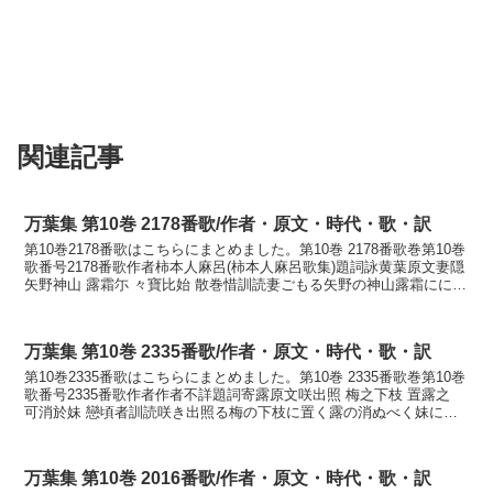
関連記事
万葉集 第10巻 2178番歌/作者・原文・時代・歌・訳
第10巻2178番歌はこちらにまとめました。第10巻 2178番歌巻第10巻
歌番号2178番歌作者柿本人麻呂(柿本人麻呂歌集)題詞詠黄葉原文妻隠
矢野神山 露霜尓 々寶比始 散巻惜訓読妻ごもる矢野の神山露霜ににほ
ひそめたり散らまく惜しもかな...
万葉集 第10巻 2335番歌/作者・原文・時代・歌・訳
第10巻2335番歌はこちらにまとめました。第10巻 2335番歌巻第10巻
歌番号2335番歌作者作者不詳題詞寄露原文咲出照 梅之下枝 置露之
可消於妹 戀頃者訓読咲き出照る梅の下枝に置く露の消ぬべく妹に恋
ふるこのころかなさきでてる うめの...
万葉集 第10巻 2016番歌/作者・原文・時代・歌・訳