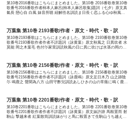
第10巻2016番歌はこちらにまとめました。第10巻 2016番歌巻第10巻
歌番号2016番歌作者柿本人麻呂(柿本人麻呂歌集)題詞（七夕）原文真
氣長 戀心自 白風 妹音所聴 紐解徃名訓読ま日長く恋ふる心ゆ秋風に
妹が音聞こゆ紐解き行かなかなま...
万葉集 第10巻 2193番歌/作者・原文・時代・歌・訳
第10巻2193番歌はこちらにまとめました。第10巻 2193番歌巻第10巻
歌番号2193番歌作者作者不詳題詞（詠黄葉）原文秋風之 日異吹者 水
莫能 岡之木葉毛 色付尓家里訓読秋風の日に異に吹けば水茎の岡の木
の葉も色づきにけりかなあきかぜの...
万葉集 第10巻 2156番歌/作者・原文・時代・歌・訳
第10巻2156番歌はこちらにまとめました。第10巻 2156番歌巻第10巻
歌番号2156番歌作者作者不詳題詞（詠鹿鳴）原文足日木乃 山之跡陰
尓 鳴鹿之 聲聞為八方 山田守酢兒訓読あしひきの山の常蔭に鳴く鹿の
声聞かすやも山田守らす子かなあし...
万葉集 第10巻 2201番歌/作者・原文・時代・歌・訳
第10巻2201番歌はこちらにまとめました。第10巻 2201番歌巻第10巻
歌番号2201番歌作者作者不詳題詞（詠黄葉）原文妹許跡 馬鞍置而 射
駒山 撃越来者 紅葉散筒訓読妹がりと馬に鞍置きて生駒山うち越え来
れば黄葉散りつつかないもがりと ...