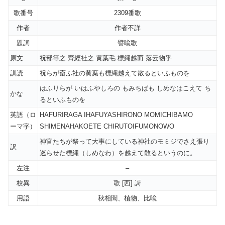
歌番号
2309番歌
作者
作者不詳
題詞
譬喩歌
原文
祝部等之 齊經社之 黄葉毛 標縄越而 落云物乎
訓読
祝らが斎ふ社の黄葉も標縄越えて散るといふものを
はふりらが いはふやしろの もみちばも しめなはこえて ち
かな
るといふものを
英語（ロ
HAFURIRAGA IHAFUYASHIRONO MOMICHIBAMO
ーマ字）
SHIMENAHAKOETE CHIRUTOIFUMONOWO
神官たちが祭って大事にしている神社のモミジでさえ張り
訳
巡らせた標縄（しめなわ）を越えて散るというのに。
左注
–
校異
歌 [西] 謌
用語
秋相聞、植物、比喩